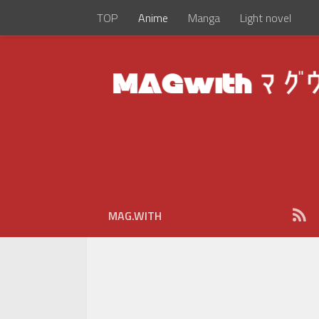
TOP
Anime
Manga
Light novel
MAG.WITH