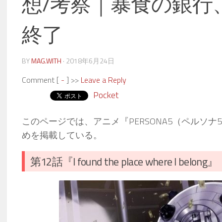
想/考察｜暴食の銀行
終了
BY
MAG.WITH
·
2018年6月24日
Comment [
-
] >>
Leave a Reply
Pocket
このページでは、アニメ『PERSONA5（ペルソナ5）th
めを掲載している。
第12話『I found the place where I belong』