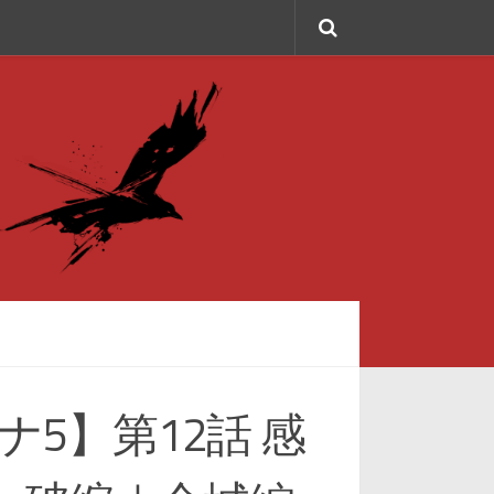
ナ5】第12話 感