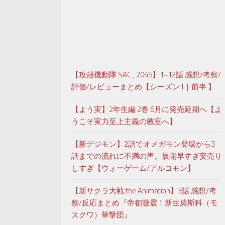
【攻殻機動隊 SAC_2045】1~12話 感想/考察/
評価/レビューまとめ【シーズン1｜前半 】
【よう実】2年生編 2巻 6月に発売延期へ【よ
うこそ実力至上主義の教室へ】
【新デジモン】2話でオメガモン登場から3
話までの流れに不満の声。展開早すぎ安売り
しすぎ【ウォーゲーム/アルゴモン】
【新サクラ大戦 the Animation】3話 感想/考
察/反応まとめ『帝都激震！新生莫斯科（モ
スクワ）華撃団』