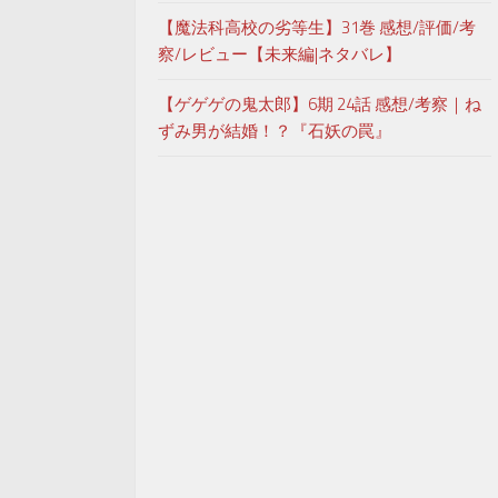
【魔法科高校の劣等生】31巻 感想/評価/考
察/レビュー【未来編|ネタバレ】
【ゲゲゲの鬼太郎】6期 24話 感想/考察｜ね
ずみ男が結婚！？『石妖の罠』