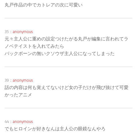
丸戸作品の中でカトレアの次に可愛い
35：
anonymous
元々主人公に重めの設定つけたがる丸戸が編集に言われてラ
ノベテイストを入れてみたら
バックボーンの無いクソウザ主人公になってしまった
39：
anonymous
話の内容は何も覚えてないけど女の子だけが飛び抜けて可愛
かったアニメ
44：
anonymous
でもヒロインが好きなんは主人公の眼鏡なんやろ