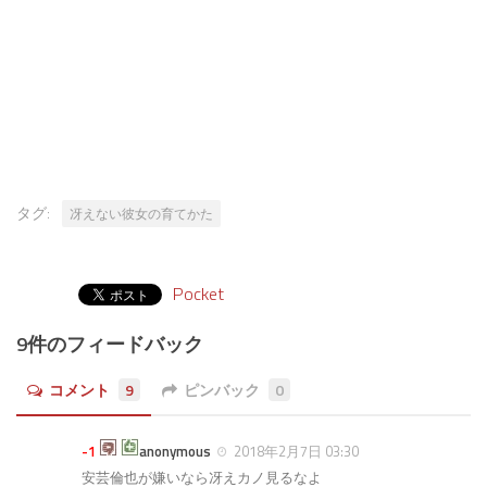
タグ:
冴えない彼女の育てかた
Pocket
9件のフィードバック
コメント
9
ピンバック
0
-1
anonymous
2018年2月7日 03:30
安芸倫也が嫌いなら冴えカノ見るなよ