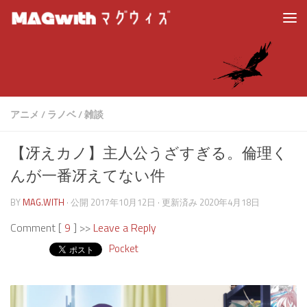
アニメ
/
ラノベ
/
雑談
【冴えカノ】主人公うざすぎる。倫理く
んが一番冴えてない件
BY
MAG.WITH
· 公開
2017年10月12日
· 更新済み
2020年4月18日
Comment [
9
] >>
Leave a Reply
Pocket