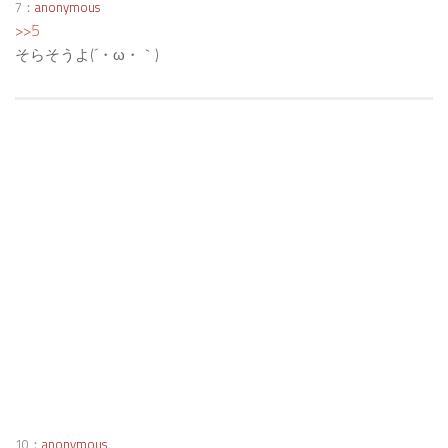
7：
anonymous
>>5
そらそうよ(´・ω・｀)
10：
anonymous