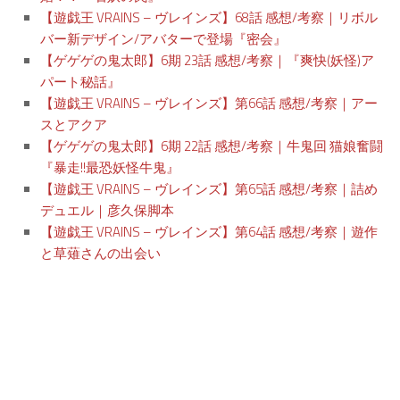
【遊戯王 VRAINS – ヴレインズ】68話 感想/考察｜リボル
バー新デザイン/アバターで登場『密会』
【ゲゲゲの鬼太郎】6期 23話 感想/考察｜『爽快(妖怪)ア
パート秘話』
【遊戯王 VRAINS – ヴレインズ】第66話 感想/考察｜アー
スとアクア
【ゲゲゲの鬼太郎】6期 22話 感想/考察｜牛鬼回 猫娘奮闘
『暴走!!最恐妖怪牛鬼』
【遊戯王 VRAINS – ヴレインズ】第65話 感想/考察｜詰め
デュエル｜彦久保脚本
【遊戯王 VRAINS – ヴレインズ】第64話 感想/考察｜遊作
と草薙さんの出会い