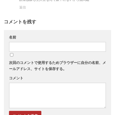
返信
コメントを残す
名前
次回のコメントで使用するためブラウザーに自分の名前、メ
ールアドレス、サイトを保存する。
コメント