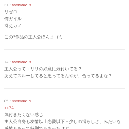
61：
anonymous
リゼロ
俺ガイル
冴えカノ
この3作品の主人公ほんまゴミ
74：
anonymous
主人公ってエリリの好意に気付いてる？
あえてスルーしてると思ってるんやが、合ってるよな？
85：
anonymous
>>74
気付きたくない感じ
主人公自身も友情以上恋愛以下＋少しの憎らしさ、みたいな
感情もあって特別でもあったけど