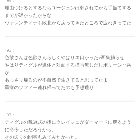
185：
理由つけるとするならユージェンは刺されてから手当てする
までが遅かったからな
ヴァレンティナも敗北から戻ってきたところで疲れきってた
192：
色欲さんは色欲さんらしくやはりエ口かった>画集触らせ
やはりティグルが遺体と対面する描写無しだしポリーシャ兵
が
あっさり帰るのが不自然で生きてると思ってたよ
重症のソフィー連れ帰ってたのも予想通り
193：
ティグルの戴冠式の後にクレイシュがダーマードに戻るよう
に命令しただろうから、
その辺りの問答もみてみたかった。