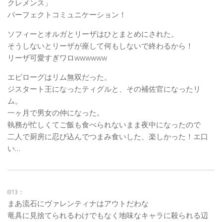
クレメンス」
パーフェクトコミュニケーション！
ソフィーとオルガとリーザはひとまとめにされた。
そうしないとリーザが座して何もしないで終わるから！
リーザ可愛すぎワロwwwwww
エピローグはリム無双だった。
ジスタート王になったティグルと、その補佐官になったリ
ム。
一ヶ月で男女の仲になった。
執務が忙しくてご飯も食べられないまま夜中になったので
二人で厨房に忍び込んでつまみ食いした、楽しかった！エ口
い…
813：
まあ流石にヴァレンティナはアウトだわな
竜具に見捨てられるわけでもなく地味なキャラに殺られる辺