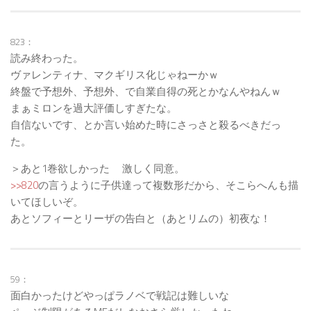
823：
読み終わった。
ヴァレンティナ、マクギリス化じゃねーかｗ
終盤で予想外、予想外、で自業自得の死とかなんやねんｗ
まぁミロンを過大評価しすぎたな。
自信ないです、とか言い始めた時にさっさと殺るべきだっ
た。
＞あと1巻欲しかった 激しく同意。
>>820
の言うように子供達って複数形だから、そこらへんも描
いてほしいぞ。
あとソフィーとリーザの告白と（あとリムの）初夜な！
59：
面白かったけどやっぱラノベで戦記は難しいな