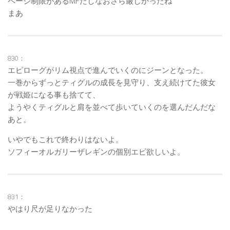
ページ制限があるMFだしなおさら厳しかったね
まあ
830：
エピローグがリム視点で進んでいくのにジーンとなった。
一巻からずっとティグルの成長を見守り、支え続けてた彼女
が戦姫になる事も捨てて、
ようやくティグルと肩を並べて歩いていくのを選んだんだな
あと。
いやでもこれで終わりはないよ。
ソフィーオルガリーザレギンの個別エピ欲しいよ。
831：
やはり尺が足りなかった