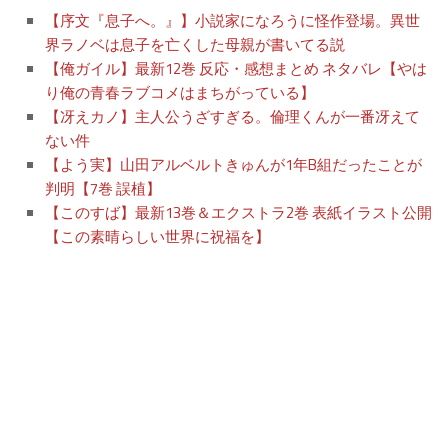
【序文『息子へ。』】小説家になろうに怪作登場。異世
界ラノベは息子を亡くした母親が書いてる説
【俺ガイル】最新12巻 反応・感想まとめ ネタバレ【やは
り俺の青春ラブコメはまちがっている】
【冴えカノ】主人公うざすぎる。倫理くんが一番冴えて
ない件
【よう実】山田アルベルトきゅんが1年B組だったことが
判明【7巻 誤植】
【このすば】最新13巻＆エクストラ2巻 表紙イラスト公開
【この素晴らしい世界に祝福を】