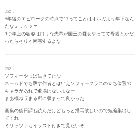
250：
3年後のエピローグの時点で17ってことはオルガより年下なん
だなミリッツァ
1つ年上の容姿は口リな先輩が国王の愛妾やってて母親とかだ
ったらそりゃ困惑するよな
252：
ソフィーやっぱ生きてたな
ネームドでも殺す作者とはいえソフィークラスの立ち位置の
キャラがあれで退場はないよなー
まあ概ね収まる所に収まって良かった
画集の後日譚も読んだけどもっと描写欲しいので短編集出し
てくれ
ミリッツァもイラスト付きで見たいぞ