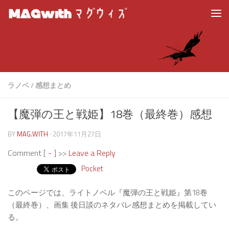
ラノベ
/
感想まとめ
【魔弾の王と戦姫】18巻（最終巻）感想
BY
MAG.WITH
·
2017年11月27日
Comment [
-
] >>
Leave a Reply
Pocket
このページでは、ライトノベル『魔弾の王と戦姫』第18巻
（最終巻）、画集 後日談のネタバレ感想まとめを掲載してい
る。