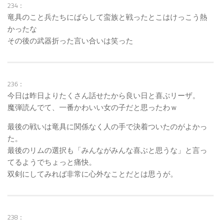
234：
竜具のこと兵たちにばらして蛮族と戦ったとこはけっこう熱
かったな
その後の武器折った言い合いは笑った
236：
今日は昨日よりたくさん話せたから良い日と喜ぶリーザ。
魔弾読んでて、一番かわいい女の子だと思ったわｗ
最後の戦いは竜具に関係なく人の手で決着ついたのがよかっ
た。
最後のリムの選択も「みんながみんな喜ぶと思うな」と言っ
てるようでちょっと痛快。
双剣にしてみれば非常に心外なことだとは思うが。
238：