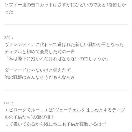
ソフィー達の告白カットはさすがにひどいのであと1巻欲しか
った
819：
ヴァレンティナに代わって選ばれた新しい戦姫が王となった
ティグルと初めて会見した時の一言
「私は陛下に抱かれなければならないのでしょうか」
ダーマードじゃないけと笑えたぞ。
他の戦姫はみんなそうだもんなあw
820：
エピローグでルーニエは“ヴェーチェルをはじめとするティグ
ルの子供たち”の遊び相手
って書いてあるから既に他にも子供が複数いるはず