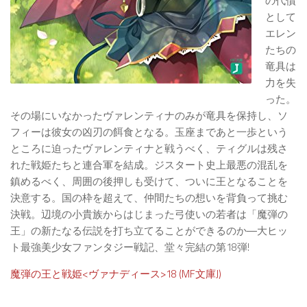
の代償
として
エレン
たちの
竜具は
力を失
った。
その場にいなかったヴァレンティナのみが竜具を保持し、ソ
フィーは彼女の凶刃の餌食となる。玉座まであと一歩という
ところに迫ったヴァレンティナと戦うべく、ティグルは残さ
れた戦姫たちと連合軍を結成。ジスタート史上最悪の混乱を
鎮めるべく、周囲の後押しも受けて、ついに王となることを
決意する。国の枠を超えて、仲間たちの想いを背負って挑む
決戦。辺境の小貴族からはじまった弓使いの若者は「魔弾の
王」の新たなる伝説を打ち立てることができるのか―大ヒッ
ト最強美少女ファンタジー戦記、堂々完結の第18弾!
魔弾の王と戦姫<ヴァナディース>18 (MF文庫J)