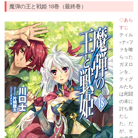
魔弾の王と戦姫 18巻（最終巻）
◇あら
すじ
ティル
=ナ=フ
ァを喰
らった
ガヌロ
ンを、
ティグ
ルたち
は死闘
の末に
討ち果
たし
た。だ
が、そ