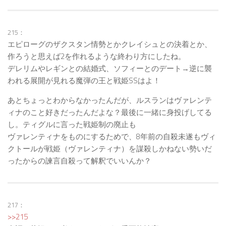
215：
エピローグのザクスタン情勢とかクレイシュとの決着とか、
作ろうと思えば2を作れるような終わり方にしたね。
デレリムやレギンとの結婚式、ソフィーとのデート→逆に襲
われる展開が見れる魔弾の王と戦姫SSはよ！
あとちょっとわからなかったんだが、ルスランはヴァレンテ
ィナのこと好きだったんだよな？最後に一緒に身投げしてる
し。ティグルに言った戦姫制の廃止も
ヴァレンティナをものにするためで、8年前の自殺未遂もヴィ
クトールが戦姫（ヴァレンティナ）を謀殺しかねない勢いだ
ったからの諫言自殺って解釈でいいんか？
217：
>>215