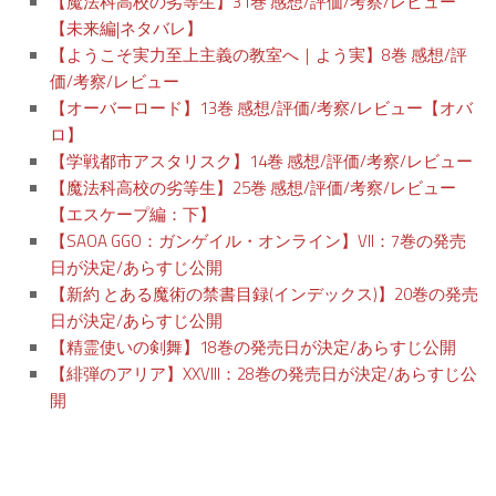
【魔法科高校の劣等生】31巻 感想/評価/考察/レビュー
【未来編|ネタバレ】
【ようこそ実力至上主義の教室へ｜よう実】8巻 感想/評
価/考察/レビュー
【オーバーロード】13巻 感想/評価/考察/レビュー【オバ
ロ】
【学戦都市アスタリスク】14巻 感想/評価/考察/レビュー
【魔法科高校の劣等生】25巻 感想/評価/考察/レビュー
【エスケープ編：下】
【SAOA GGO：ガンゲイル・オンライン】VII：7巻の発売
日が決定/あらすじ公開
【新約 とある魔術の禁書目録(インデックス)】20巻の発売
日が決定/あらすじ公開
【精霊使いの剣舞】18巻の発売日が決定/あらすじ公開
【緋弾のアリア】XXVIII：28巻の発売日が決定/あらすじ公
開