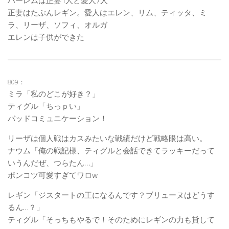
ハーレムは正妻1人と愛人7人
正妻はたぶんレギン。愛人はエレン、リム、ティッタ、ミ
ラ、リーザ、ソフィ、オルガ
エレンは子供ができた
809：
ミラ「私のどこが好き？」
ティグル「ちっｐい」
バッドコミュニケーション！
リーザは個人戦はカスみたいな戦績だけど戦略眼は高い。
ナウム「俺の戦記様、ティグルと会話できてラッキーだって
いうんだぜ、つらたん…」
ポンコツ可愛すぎてワロw
レギン「ジスタートの王になるんです？ブリューヌはどうす
るん…？」
ティグル「そっちもやるで！そのためにレギンの力も貸して