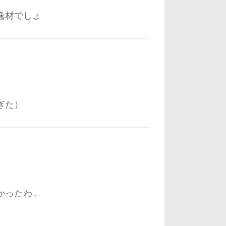
逸材でしょ
ぎた）
かったわ…