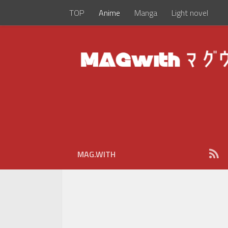
TOP
Anime
Manga
Light novel
MAG.WITH