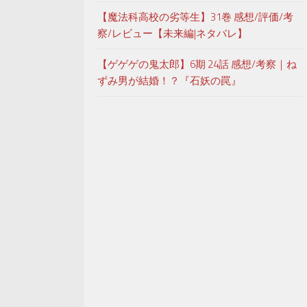
【魔法科高校の劣等生】31巻 感想/評価/考
察/レビュー【未来編|ネタバレ】
【ゲゲゲの鬼太郎】6期 24話 感想/考察｜ね
ずみ男が結婚！？『石妖の罠』