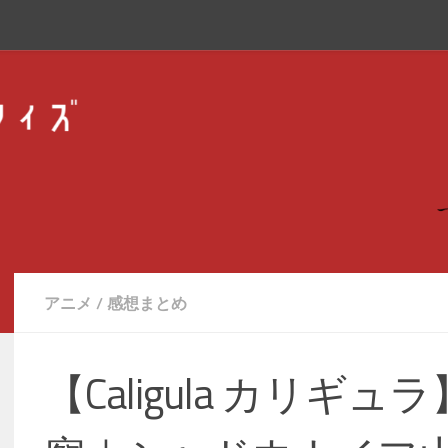
アニメ
/
感想まとめ
【Caligula カリギュ