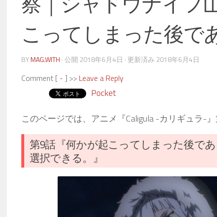
察｜シャドウナイフ
こってしまった後で
BY
MAG.WITH
· 公開
2018年6月4日
· 更新済み
2018年6月4日
Comment [
-
] >>
Leave a Reply
Pocket
このページでは、アニメ『Caligula -カリギュ
第9話『何かが起こってしまった後で
選択できる。』