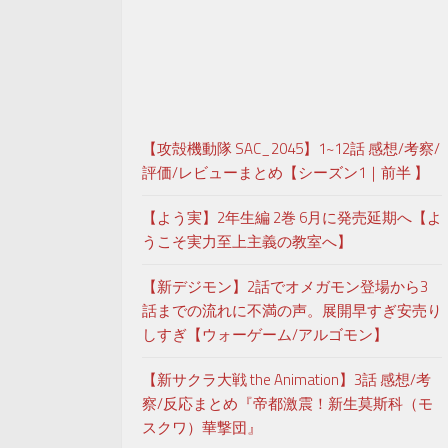
【攻殻機動隊 SAC_2045】1~12話 感想/考察/
評価/レビューまとめ【シーズン1｜前半 】
【よう実】2年生編 2巻 6月に発売延期へ【よ
うこそ実力至上主義の教室へ】
【新デジモン】2話でオメガモン登場から3
話までの流れに不満の声。展開早すぎ安売り
しすぎ【ウォーゲーム/アルゴモン】
【新サクラ大戦 the Animation】3話 感想/考
察/反応まとめ『帝都激震！新生莫斯科（モ
スクワ）華撃団』