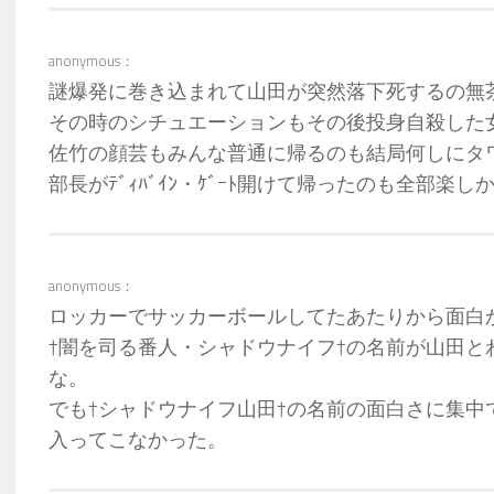
anonymous：
謎爆発に巻き込まれて山田が突然落下死するの無
その時のシチュエーションもその後投身自殺した女
佐竹の顔芸もみんな普通に帰るのも結局何しにタ
部長がﾃﾞｨﾊﾞｲﾝ・ｹﾞｰﾄ開けて帰ったのも全部楽し
anonymous：
ロッカーでサッカーボールしてたあたりから面白
†闇を司る番人・シャドウナイフ†の名前が山田と
な。
でも†シャドウナイフ山田†の名前の面白さに集中
入ってこなかった。