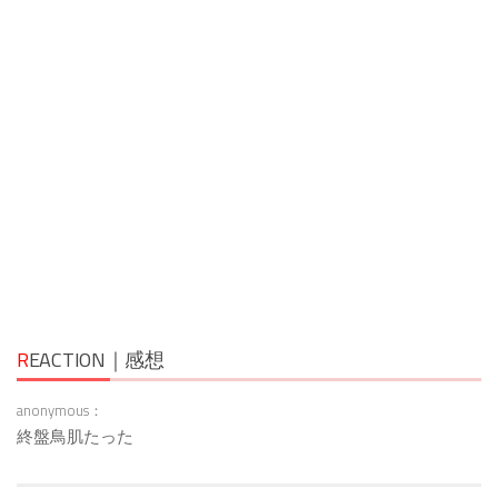
R
EACTION｜感想
anonymous：
終盤鳥肌たった