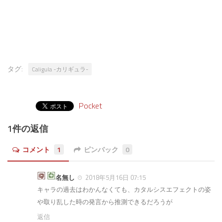
タグ:
Caligula -カリギュラ-
Pocket
1件の返信
コメント
1
ピンバック
0
名無し
2018年5月16日 07:15
キャラの過去はわかんなくても、カタルシスエフェクトの姿
や取り乱した時の発言から推測できるだろうが
返信