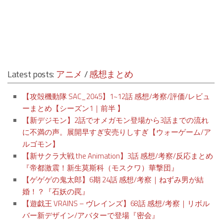
Latest posts:
アニメ
/
感想まとめ
【攻殻機動隊 SAC_2045】1~12話 感想/考察/評価/レビュ
ーまとめ【シーズン1｜前半 】
【新デジモン】2話でオメガモン登場から3話までの流れ
に不満の声。展開早すぎ安売りしすぎ【ウォーゲーム/ア
ルゴモン】
【新サクラ大戦 the Animation】3話 感想/考察/反応まとめ
『帝都激震！新生莫斯科（モスクワ）華撃団』
【ゲゲゲの鬼太郎】6期 24話 感想/考察｜ねずみ男が結
婚！？『石妖の罠』
【遊戯王 VRAINS – ヴレインズ】68話 感想/考察｜リボル
バー新デザイン/アバターで登場『密会』