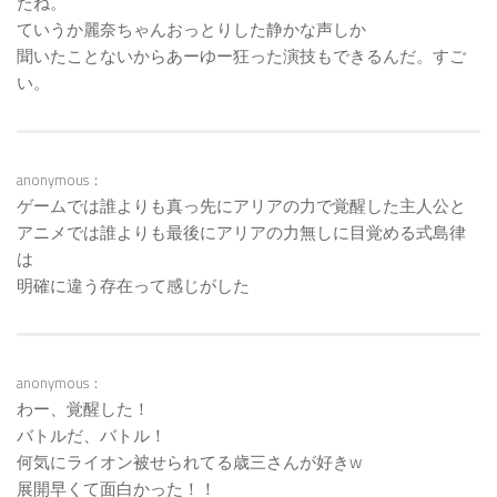
たね。
ていうか麗奈ちゃんおっとりした静かな声しか
聞いたことないからあーゆー狂った演技もできるんだ。すご
い。
anonymous：
ゲームでは誰よりも真っ先にアリアの力で覚醒した主人公と
アニメでは誰よりも最後にアリアの力無しに目覚める式島律
は
明確に違う存在って感じがした
anonymous：
わー、覚醒した！
バトルだ、バトル！
何気にライオン被せられてる歳三さんが好きw
展開早くて面白かった！！