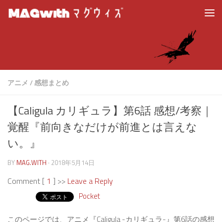
アニメ
/
感想まとめ
【Caligula カリギュラ】第6話 感想/考察｜
覚醒『前向きなだけが前進とは言えな
い。』
BY
MAG.WITH
·
2018年5月14日
Comment [
1
] >>
Leave a Reply
Pocket
このページでは、アニメ『Caligula -カリギュラ-』第6話の感想