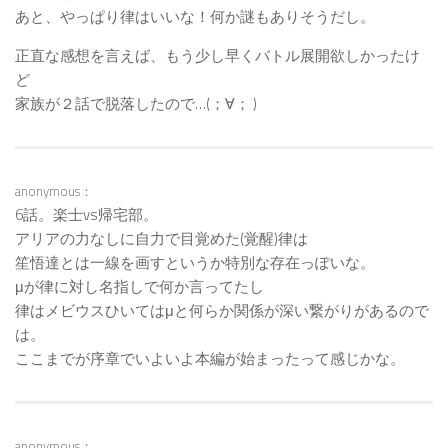
あと、やっぱり律はいいな！何か謎もありそうだし。
正直な感想を言えば、もう少し早くバトル展開欲しかったけ
ど
家族が２話で脱落したので…(；∀； )
anonymous：
6話。楽士vs帰宅部。
アリアの力なしに自力で目覚めた(覚醒)律は
笙悟達とは一線を画すというか特別な存在っぽいな。
μが律に対し名指しで何か言ってたし
律はメビウスひいてはμと何らか関係が深い繋がりがあるので
は。
ここまでが序章でいよいよ本編が始まったって感じかな。
anonymous：