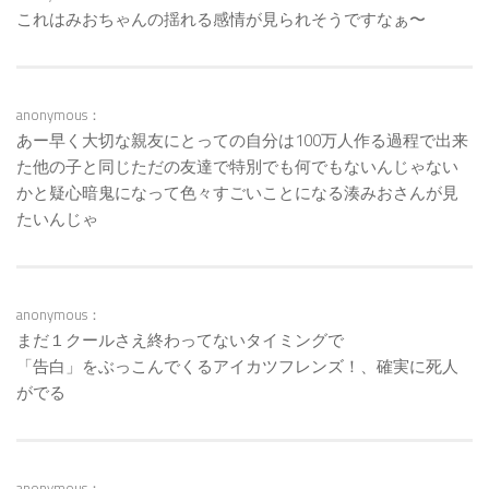
これはみおちゃんの揺れる感情が見られそうですなぁ〜
anonymous：
あー早く大切な親友にとっての自分は100万人作る過程で出来
た他の子と同じただの友達で特別でも何でもないんじゃない
かと疑心暗鬼になって色々すごいことになる湊みおさんが見
たいんじゃ
anonymous：
まだ１クールさえ終わってないタイミングで
「告白」をぶっこんでくるアイカツフレンズ！、確実に死人
がでる
anonymous：