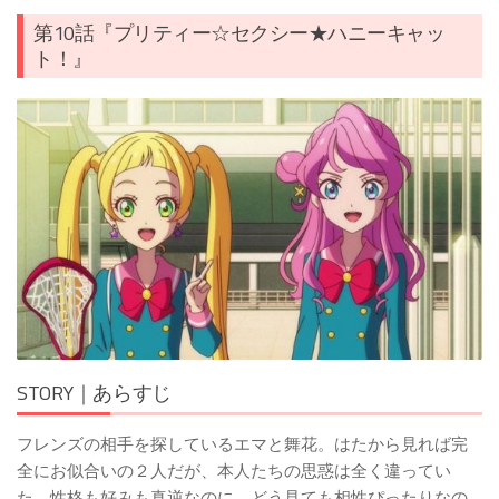
第10話『プリティー☆セクシー★ハニーキャッ
ト！』
STORY｜あらすじ
フレンズの相手を探しているエマと舞花。はたから見れば完
全にお似合いの２人だが、本人たちの思惑は全く違ってい
た。性格も好みも真逆なのに、どう見ても相性ぴったりなの