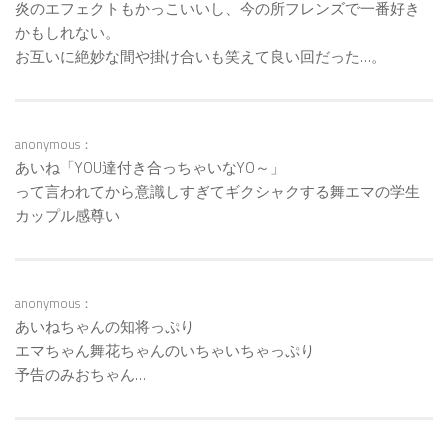
炎のエフェクトもかっこいいし、今の所フレンズで一番好き
かもしれない。
お互いに絶妙な間や掛け合いも笑えて良い回だった…。
anonymous：
あいね「YOU達付き合っちゃいなYO～」
って言われてから意識しすぎてギクシャクする舞エマの学生
カップル感尊い
anonymous：
あいねちゃんの知将っぷり
エマちゃん舞花ちゃんのいちゃいちゃっぷり
予告のみおちゃん…