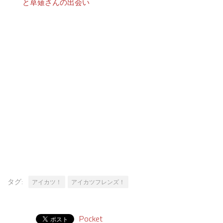
と草薙さんの出会い
タグ:
アイカツ！
アイカツフレンズ！
Pocket