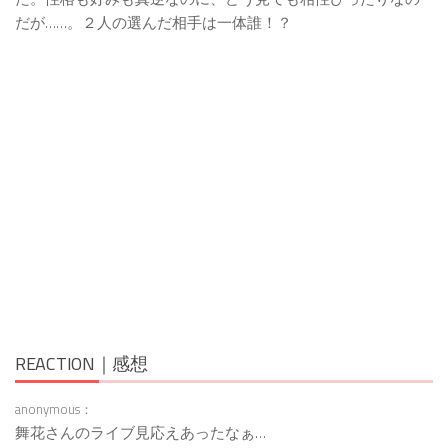
だが……。２人の選んだ相手は一体誰！？
REACTION｜感想
anonymous：
舞花さんのライブ見応えあったなぁ…