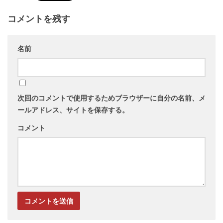
コメントを残す
名前
次回のコメントで使用するためブラウザーに自分の名前、メ
ールアドレス、サイトを保存する。
コメント