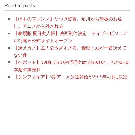
Related posts:
【けものフレンズ】たつき監督、角川から降板のお達
し。アニメから外される
【劇場版 夏目友人帳】映画制作決定！ティザービジュア
ル公開＆公式サイトオープン
【冴えカノ】主人公うざすぎる。倫理くんが一番冴えて
ない件
【ヘボット】DVD(BD)BOX初回予約数が3000どころか6400
本超の爆売れ
【シンフォギア】5期アニメ放送開始が2019年4月に決定