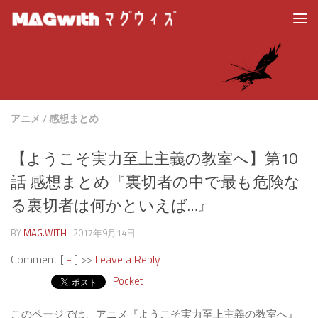
アニメ
/
感想まとめ
【ようこそ実力至上主義の教室へ】第10
話 感想まとめ『裏切者の中で最も危険な
る裏切者は何かといえば…』
BY
MAG.WITH
·
2017年9月14日
Comment [
-
] >>
Leave a Reply
Pocket
このページでは、アニメ『ようこそ実力至上主義の教室へ』