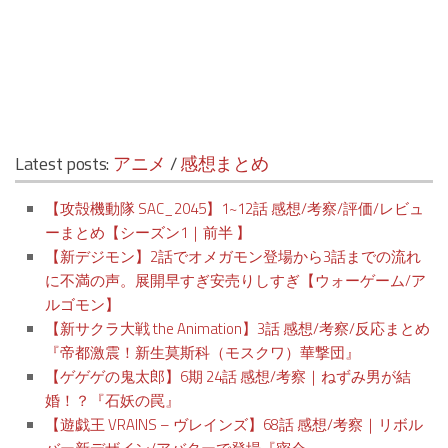
Latest posts:
アニメ
/
感想まとめ
【攻殻機動隊 SAC_2045】1~12話 感想/考察/評価/レビュ
ーまとめ【シーズン1｜前半 】
【新デジモン】2話でオメガモン登場から3話までの流れ
に不満の声。展開早すぎ安売りしすぎ【ウォーゲーム/ア
ルゴモン】
【新サクラ大戦 the Animation】3話 感想/考察/反応まとめ
『帝都激震！新生莫斯科（モスクワ）華撃団』
【ゲゲゲの鬼太郎】6期 24話 感想/考察｜ねずみ男が結
婚！？『石妖の罠』
【遊戯王 VRAINS – ヴレインズ】68話 感想/考察｜リボル