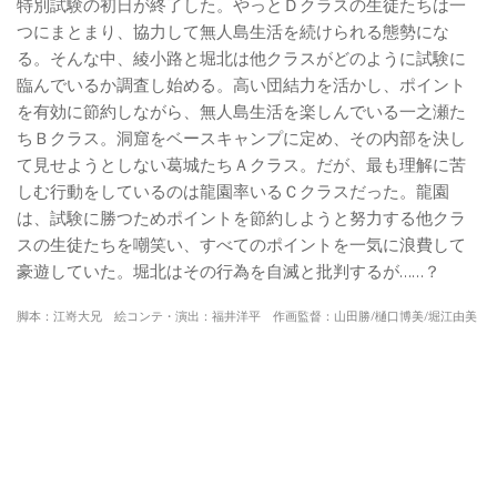
特別試験の初日が終了した。やっとＤクラスの生徒たちは一
つにまとまり、協力して無人島生活を続けられる態勢にな
る。そんな中、綾小路と堀北は他クラスがどのように試験に
臨んでいるか調査し始める。高い団結力を活かし、ポイント
を有効に節約しながら、無人島生活を楽しんでいる一之瀬た
ちＢクラス。洞窟をベースキャンプに定め、その内部を決し
て見せようとしない葛城たちＡクラス。だが、最も理解に苦
しむ行動をしているのは龍園率いるＣクラスだった。龍園
は、試験に勝つためポイントを節約しようと努力する他クラ
スの生徒たちを嘲笑い、すべてのポイントを一気に浪費して
豪遊していた。堀北はその行為を自滅と批判するが……？
脚本：江嵜大兄 絵コンテ・演出：福井洋平 作画監督：山田勝/樋口博美/堀江由美