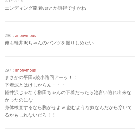
2017-09-13
エンディング龍園verとか誰得ですかね
296：
anonymous
俺も軽井沢ちゃんのパンツを握りしめたい
297：
anonymous
まさかの平田×綾小路回アーッ！！
下着泥とはけしからん・・・
軽井沢じゃなく櫛田ちゃんの下着だったら池言い逃れ出来な
かったのにな
身体検査するなら脱がせよｗ 盗むような奴なんだから穿いて
るかもしれないだろ！！