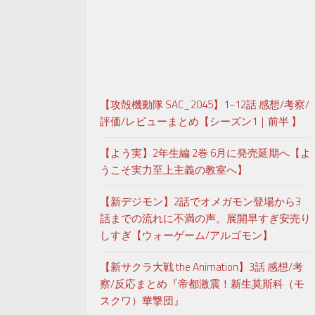
【攻殻機動隊 SAC_2045】1~12話 感想/考察/
評価/レビューまとめ【シーズン1｜前半 】
【よう実】2年生編 2巻 6月に発売延期へ【よ
うこそ実力至上主義の教室へ】
【新デジモン】2話でオメガモン登場から3
話までの流れに不満の声。展開早すぎ安売り
しすぎ【ウォーゲーム/アルゴモン】
【新サクラ大戦 the Animation】3話 感想/考
察/反応まとめ『帝都激震！新生莫斯科（モ
スクワ）華撃団』