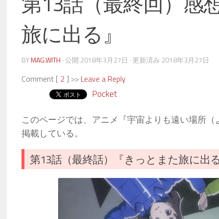
第13話（最終回）感
旅に出る』
BY
MAG.WITH
· 公開
2018年3月27日
· 更新済み
2018年3月27日
Comment [
2
] >>
Leave a Reply
Pocket
このページでは、アニメ『宇宙よりも遠い場所（
掲載している。
第13話（最終話）『きっとまた旅に出