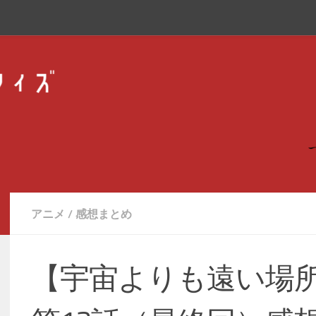
アニメ
/
感想まとめ
【宇宙よりも遠い場