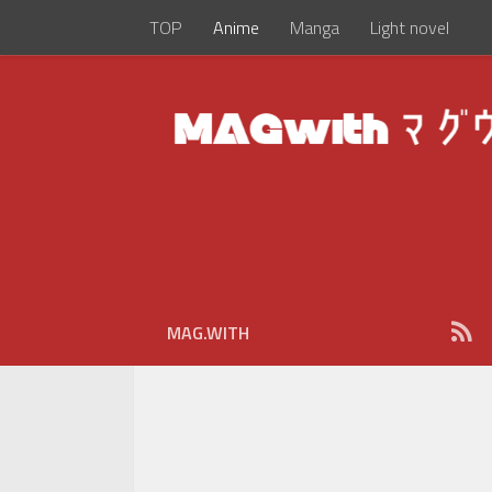
TOP
Anime
Manga
Light novel
MAG.WITH