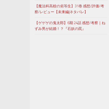
【魔法科高校の劣等生】31巻 感想/評価/考
察/レビュー【未来編|ネタバレ】
【ゲゲゲの鬼太郎】6期 24話 感想/考察｜ね
ずみ男が結婚！？『石妖の罠』