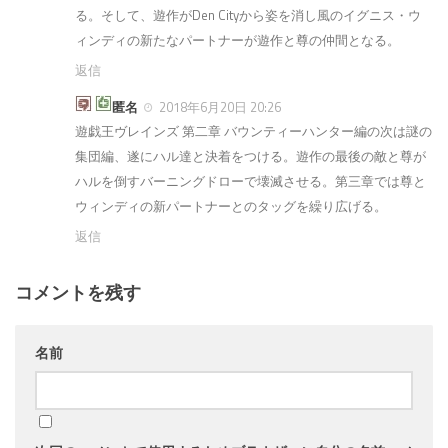
る。そして、遊作がDen Cityから姿を消し風のイグニス・ウ
ィンディの新たなパートナーが遊作と尊の仲間となる。
返信
匿名
2018年6月20日 20:26
遊戯王ヴレインズ 第二章 バウンティーハンター編の次は謎の
集団編、遂にハル達と決着をつける。遊作の最後の敵と尊が
ハルを倒すバーニングドローで壊滅させる。第三章では尊と
ウィンディの新パートナーとのタッグを繰り広げる。
返信
コメントを残す
名前