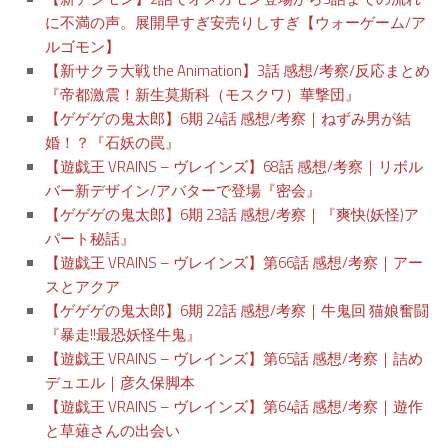
に不満の声。展開早すぎ安売りしすぎ【ウォーゲーム/ア
ルゴモン】
【新サクラ大戦 the Animation】3話 感想/考察/反応まとめ
『帝都激震！新生莫斯科（モスクワ）華撃団』
【ゲゲゲの鬼太郎】6期 24話 感想/考察｜ねずみ男が結
婚！？『石妖の罠』
【遊戯王 VRAINS – ヴレインズ】68話 感想/考察｜リボル
バー新デザイン/アバターで登場『密会』
【ゲゲゲの鬼太郎】6期 23話 感想/考察｜『爽快(妖怪)ア
パート秘話』
【遊戯王 VRAINS – ヴレインズ】第66話 感想/考察｜アー
スとアクア
【ゲゲゲの鬼太郎】6期 22話 感想/考察｜牛鬼回 猫娘奮闘
『暴走!!最恐妖怪牛鬼』
【遊戯王 VRAINS – ヴレインズ】第65話 感想/考察｜詰め
デュエル｜彦久保脚本
【遊戯王 VRAINS – ヴレインズ】第64話 感想/考察｜遊作
と草薙さんの出会い