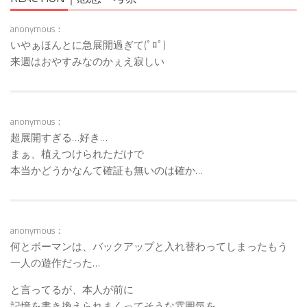
anonymous：
いやぁほんとに急展開過ぎて(ﾟﾛﾟ)
来週はおやすみなのかぇえ寂しい
anonymous：
超展開すぎる…好き…
まぁ、植えつけられただけで
本当かどうかなんて確証も無いのは確か…
anonymous：
何とボーマンは、バックアップと入れ替わってしまったもう
一人の遊作だった…
と言ってるが、本人が前に
記憶を書き換えられまくってそうな雰囲気を