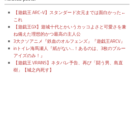
【遊戯王 ARC-V】スタンダード次元までは面白かった←
これ
【遊戯王GX】遊城十代とかいうカッコよさと可愛さを兼
ね備えた理想的かつ最高の主人公
3大クソアニメ『鉄血のオルフェンズ』『遊戯王ARCV』
inトイレ海馬瀬人『紙がない…！あるのは、3枚のブルー
アイズのみ！』
【遊戯王 VRAINS】ネタバレ予告、再び「闘う男、島直
樹」【城之内死す】