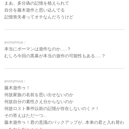
まあ、多分偽の記憶を植えられて
自分を藤木遊作と思い込んでる
記憶喪失者ってオチなんだろうけど
anonymous：
本当にボーマンは遊作なのか……？
むしろ今回の黒幕が本当の遊作の可能性もある……？
anonymous：
藤木遊作ゥ！
何故家族の名前を思い出せないのか
何故自分の素性さえ分からないのか
何故ロスト事件以前の記憶が存在しないのくァ！
その答えはただ一つ…
藤木遊作ゥ！君の意識のバックアップが…本来の君と入れ替わ