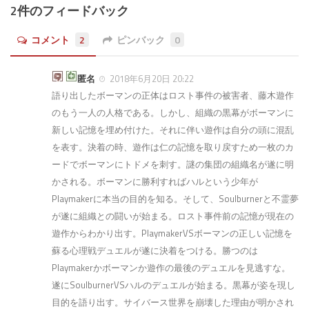
2件のフィードバック
コメント
2
ピンバック
0
匿名
2018年6月20日 20:22
語り出したボーマンの正体はロスト事件の被害者、藤木遊作
のもう一人の人格である。しかし、組織の黒幕がボーマンに
新しい記憶を埋め付けた。それに伴い遊作は自分の頭に混乱
を表す。決着の時、遊作は仁の記憶を取り戻すため一枚のカ
ードでボーマンにトドメを刺す。謎の集団の組織名が遂に明
かされる。ボーマンに勝利すればハルという少年が
Playmakerに本当の目的を知る。そして、Soulburnerと不霊夢
が遂に組織との闘いが始まる。ロスト事件前の記憶が現在の
遊作からわかり出す。PlaymakerVSボーマンの正しい記憶を
蘇る心理戦デュエルが遂に決着をつける。勝つのは
Playmakerかボーマンか遊作の最後のデュエルを見逃すな。
遂にSoulburnerVSハルのデュエルが始まる。黒幕が姿を現し
目的を語り出す。サイバース世界を崩壊した理由が明かされ