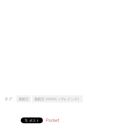
タグ:
遊戯王
遊戯王 VRAINS（ヴレインズ）
Pocket