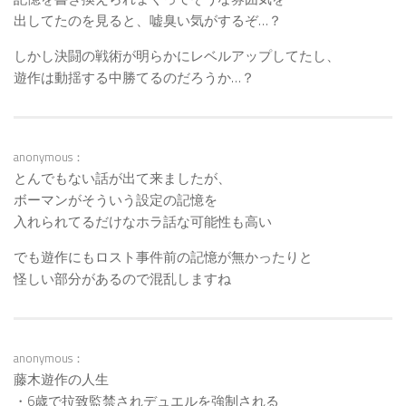
出してたのを見ると、嘘臭い気がするぞ…？
しかし決闘の戦術が明らかにレベルアップしてたし、
遊作は動揺する中勝てるのだろうか…？
anonymous：
とんでもない話が出て来ましたが、
ボーマンがそういう設定の記憶を
入れられてるだけなホラ話な可能性も高い
でも遊作にもロスト事件前の記憶が無かったりと
怪しい部分があるので混乱しますね
anonymous：
藤木遊作の人生
・6歳で拉致監禁されデュエルを強制される