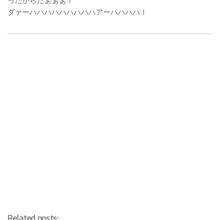
ったからだぁぁぁ！
ダァーハハハハハハハハハアーハハハハ！
Related posts: