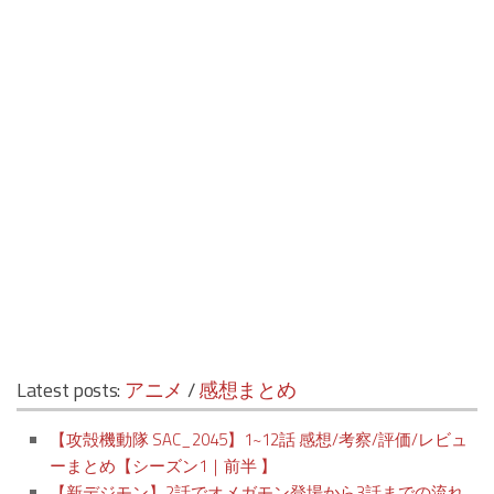
Latest posts:
アニメ
/
感想まとめ
【攻殻機動隊 SAC_2045】1~12話 感想/考察/評価/レビュ
ーまとめ【シーズン1｜前半 】
【新デジモン】2話でオメガモン登場から3話までの流れ