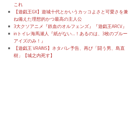
これ
【遊戯王GX】遊城十代とかいうカッコよさと可愛さを兼
ね備えた理想的かつ最高の主人公
3大クソアニメ『鉄血のオルフェンズ』『遊戯王ARCV』
inトイレ海馬瀬人『紙がない…！あるのは、3枚のブルー
アイズのみ！』
【遊戯王 VRAINS】ネタバレ予告、再び「闘う男、島直
樹」【城之内死す】