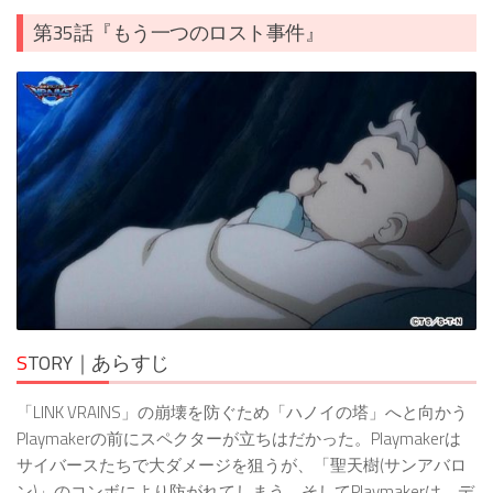
第35話『もう一つのロスト事件』
S
TORY｜あらすじ
「LINK VRAINS」の崩壊を防ぐため「ハノイの塔」へと向かう
Playmakerの前にスペクターが立ちはだかった。Playmakerは
サイバースたちで大ダメージを狙うが、「聖天樹(サンアバロ
ン)」のコンボにより防がれてしまう。そしてPlaymakerは、デ