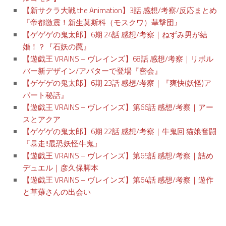
【新サクラ大戦 the Animation】3話 感想/考察/反応まとめ
『帝都激震！新生莫斯科（モスクワ）華撃団』
【ゲゲゲの鬼太郎】6期 24話 感想/考察｜ねずみ男が結
婚！？『石妖の罠』
【遊戯王 VRAINS – ヴレインズ】68話 感想/考察｜リボル
バー新デザイン/アバターで登場『密会』
【ゲゲゲの鬼太郎】6期 23話 感想/考察｜『爽快(妖怪)ア
パート秘話』
【遊戯王 VRAINS – ヴレインズ】第66話 感想/考察｜アー
スとアクア
【ゲゲゲの鬼太郎】6期 22話 感想/考察｜牛鬼回 猫娘奮闘
『暴走!!最恐妖怪牛鬼』
【遊戯王 VRAINS – ヴレインズ】第65話 感想/考察｜詰め
デュエル｜彦久保脚本
【遊戯王 VRAINS – ヴレインズ】第64話 感想/考察｜遊作
と草薙さんの出会い