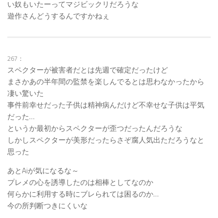
い奴もいたーってマジビックリだろうな
遊作さんどうするんですかねぇ
267：
スペクターが被害者だとは先週で確定だったけど
まさかあの半年間の監禁を楽しんでるとは思わなかったから
凄い驚いた
事件前幸せだった子供は精神病んだけど不幸せな子供は平気
だった…
というか最初からスペクターが歪つだったんだろうな
しかしスペクターが美形だったらさぞ腐人気出ただろうなと
思った
あとAiが気になるな～
プレメの心を誘導したのは相棒としてなのか
何らかに利用する時にブレられては困るのか…
今の所判断つきにくいな