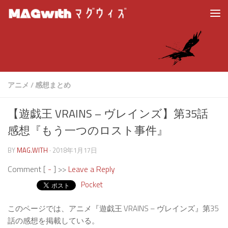
アニメ
/
感想まとめ
【遊戯王 VRAINS – ヴレインズ】第35話
感想『もう一つのロスト事件』
BY
MAG.WITH
·
2018年1月17日
Comment [
-
] >>
Leave a Reply
Pocket
このページでは、アニメ『遊戯王 VRAINS – ヴレインズ』第35
話の感想を掲載している。