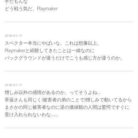
手だもんな
どう戦う気だ、Playmaker
2018-01-17
スペクター本当にやばいな。これは想像以上。
Playmakerと経験してきたことは一緒なのに
バックグラウンドが違うだけでこうも感じ方が違うのか。
2018-01-17
憎しみ以外の感情があるのか。ってそうよね…
草薙さんも同じく(被害者の弟のことで)憎しみで動いてるから
まさかの同じ被害者なのに逆の価値観の人間は驚愕ですぐに
受け入れられないわな……