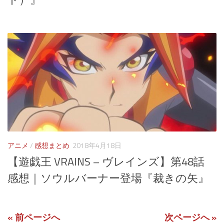
アニメ
/
感想まとめ
2018年4月18日
【遊戯王 VRAINS – ヴレインズ】第48話
感想｜ソウルバーナー登場『裁きの矢』
« 前ページへ
次ページへ »