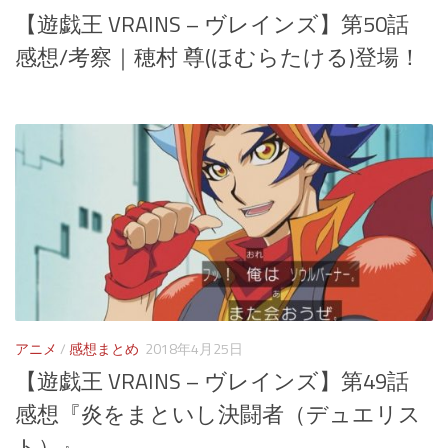
【遊戯王 VRAINS – ヴレインズ】第50話
感想/考察｜穂村 尊(ほむらたける)登場！
アニメ
/
感想まとめ
2018年4月25日
【遊戯王 VRAINS – ヴレインズ】第49話
感想『炎をまといし決闘者（デュエリス
ト）』