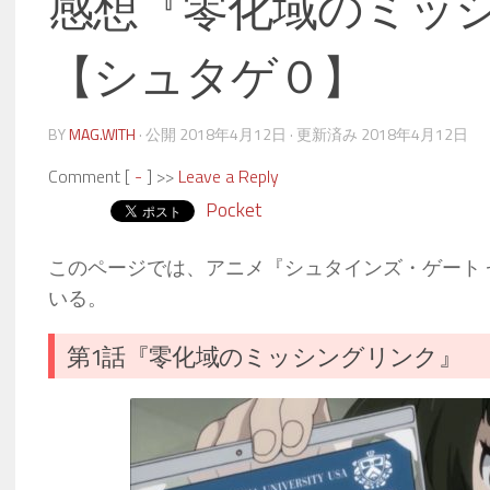
感想『零化域のミッ
【シュタゲ０】
BY
MAG.WITH
· 公開
2018年4月12日
· 更新済み
2018年4月12日
Comment [
-
] >>
Leave a Reply
Pocket
このページでは、アニメ『シュタインズ・ゲート 
いる。
第1話『零化域のミッシングリンク』