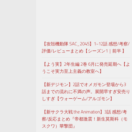
【攻殻機動隊 SAC_2045】1~12話 感想/考察/
評価/レビューまとめ【シーズン1｜前半 】
【よう実】2年生編 2巻 6月に発売延期へ【よ
うこそ実力至上主義の教室へ】
【新デジモン】2話でオメガモン登場から3
話までの流れに不満の声。展開早すぎ安売り
しすぎ【ウォーゲーム/アルゴモン】
【新サクラ大戦 the Animation】3話 感想/考
察/反応まとめ『帝都激震！新生莫斯科（モ
スクワ）華撃団』