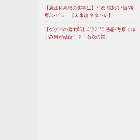
【魔法科高校の劣等生】31巻 感想/評価/考
察/レビュー【未来編|ネタバレ】
【ゲゲゲの鬼太郎】6期 24話 感想/考察｜ね
ずみ男が結婚！？『石妖の罠』