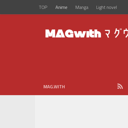
TOP
Anime
Manga
Light novel
MAG.WITH