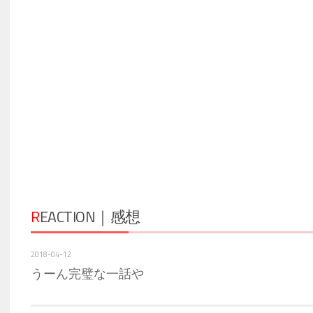
R
EACTION｜感想
2018-04-12
うーん完璧な一話や