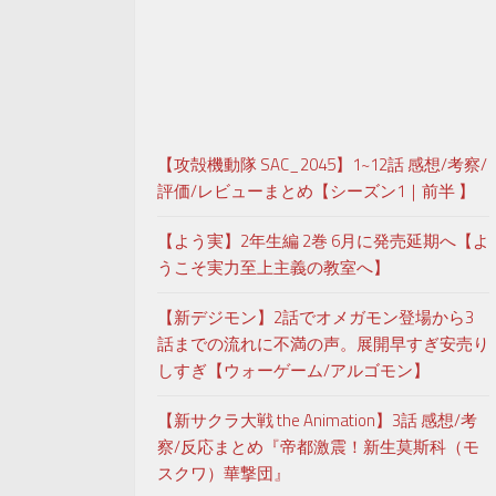
【攻殻機動隊 SAC_2045】1~12話 感想/考察/
評価/レビューまとめ【シーズン1｜前半 】
【よう実】2年生編 2巻 6月に発売延期へ【よ
うこそ実力至上主義の教室へ】
【新デジモン】2話でオメガモン登場から3
話までの流れに不満の声。展開早すぎ安売り
しすぎ【ウォーゲーム/アルゴモン】
【新サクラ大戦 the Animation】3話 感想/考
察/反応まとめ『帝都激震！新生莫斯科（モ
スクワ）華撃団』