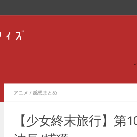
アニメ
/
感想まとめ
【少女終末旅行】第10