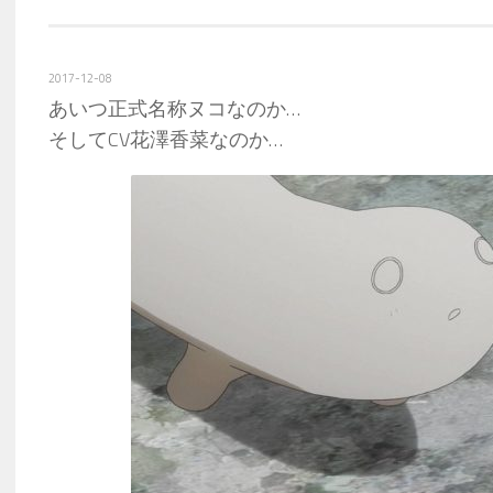
2017-12-08
あいつ正式名称ヌコなのか…
そしてCV花澤香菜なのか…