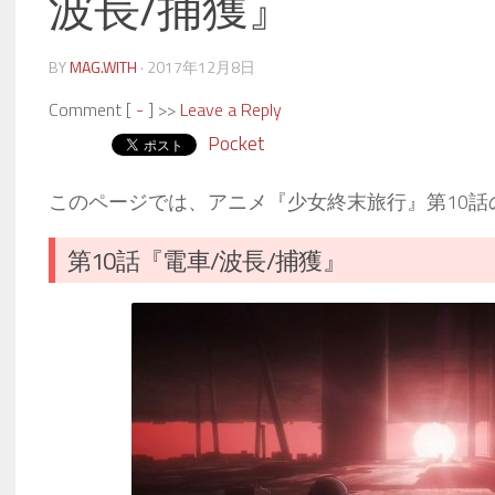
波長/捕獲』
BY
MAG.WITH
·
2017年12月8日
Comment [
-
] >>
Leave a Reply
Pocket
このページでは、アニメ『少女終末旅行』第10
第10話『電車/波長/捕獲』