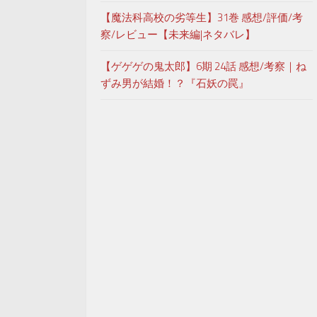
【魔法科高校の劣等生】31巻 感想/評価/考
察/レビュー【未来編|ネタバレ】
【ゲゲゲの鬼太郎】6期 24話 感想/考察｜ね
ずみ男が結婚！？『石妖の罠』