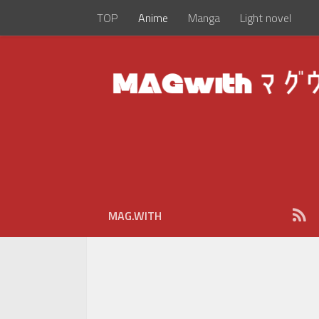
TOP
Anime
Manga
Light novel
MAG.WITH