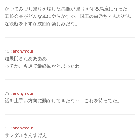
かつてみづち祭りを壊した馬鹿が 祭りを守る馬鹿になった
丑松会長がどんな風にやらかすか、国王の由乃ちゃんがどん
な決断を下すか次回が楽しみだな。
16：
anonymous
超展開きたああああ
ってか、今週で最終回かと思ったわ
74：
anonymous
話を上手い方向に動かしてきたな～ これを待ってた。
18：
anonymous
サンダルさんすげえ