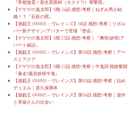
『帝都激震！新生莫斯科（モスクワ）華撃団』
【ゲゲゲの鬼太郎】6期 24話 感想/考察｜ねずみ男が結
婚！？『石妖の罠』
【遊戯王 VRAINS – ヴレインズ】68話 感想/考察｜リボル
バー新デザイン/アバターで登場『密会』
【ゲゲゲの鬼太郎】6期 23話 感想/考察｜『爽快(妖怪)ア
パート秘話』
【遊戯王 VRAINS – ヴレインズ】第66話 感想/考察｜アー
スとアクア
【ゲゲゲの鬼太郎】6期 22話 感想/考察｜牛鬼回 猫娘奮闘
『暴走!!最恐妖怪牛鬼』
【遊戯王 VRAINS – ヴレインズ】第65話 感想/考察｜詰め
デュエル｜彦久保脚本
【遊戯王 VRAINS – ヴレインズ】第64話 感想/考察｜遊作
と草薙さんの出会い