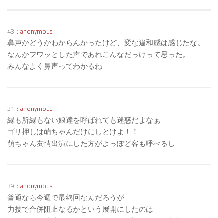
43：
anonymous
鼻声かどうかわからんかったけど、変な違和感は感じたな。
なんかフワッとした声であれこんなだっけって思った。
みんなよく鼻声ってわかるね
31：
anonymous
縁も所縁もない娘達を呼ばれても迷惑だよなぁ
ゴリ押しは萌ちゃんだけにしとけよ！！
萌ちゃん友情出演にした方がよっぽど客も呼べるし
39：
anonymous
普通なら今週で最終回なんだろうが
力技で合併阻止なるかという展開にしたのは