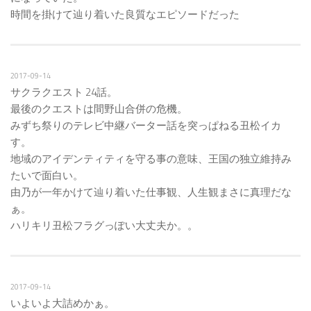
時間を掛けて辿り着いた良質なエピソードだった
2017-09-14
サクラクエスト 24話。
最後のクエストは間野山合併の危機。
みずち祭りのテレビ中継バーター話を突っぱねる丑松イカ
す。
地域のアイデンティティを守る事の意味、王国の独立維持み
たいで面白い。
由乃が一年かけて辿り着いた仕事観、人生観まさに真理だな
ぁ。
ハリキリ丑松フラグっぽい大丈夫か。。
2017-09-14
いよいよ大詰めかぁ。