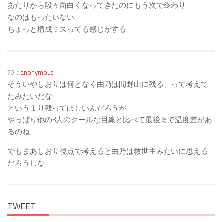
あたりから段々面白くなってきたのにもう次で終わり
なのはもったいない
ちょっと構成ミスってる感じがする
70：
anonymous
そういやしおりは何となく由乃は間野山に残る、って考えて
たみたいだな
というより残ってほしいんだろうが
やっぱり他の3人のクールな目線と比べて最後まで温度差があ
るのね
でもまあしおり視点で考えると由乃は救世主みたいに思える
だろうしな
T
WEET