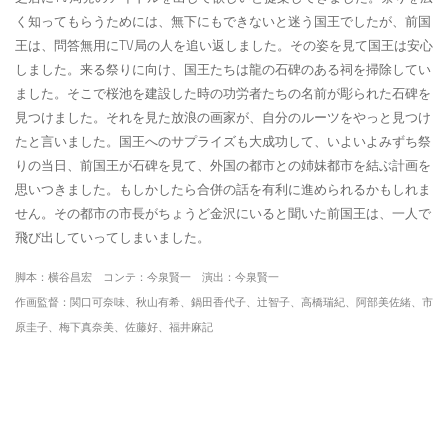
く知ってもらうためには、無下にもできないと迷う国王でしたが、前国
王は、問答無用にTV局の人を追い返しました。その姿を見て国王は安心
しました。来る祭りに向け、国王たちは龍の石碑のある祠を掃除してい
ました。そこで桜池を建設した時の功労者たちの名前が彫られた石碑を
見つけました。それを見た放浪の画家が、自分のルーツをやっと見つけ
たと言いました。国王へのサプライズも大成功して、いよいよみずち祭
りの当日、前国王が石碑を見て、外国の都市との姉妹都市を結ぶ計画を
思いつきました。もしかしたら合併の話を有利に進められるかもしれま
せん。その都市の市長がちょうど金沢にいると聞いた前国王は、一人で
飛び出していってしまいました。
脚本：横谷昌宏 コンテ：今泉賢一 演出：今泉賢一
作画監督：関口可奈味、秋山有希、鍋田香代子、辻智子、高橋瑞紀、阿部美佐緒、市
原圭子、梅下真奈美、佐藤好、福井麻記