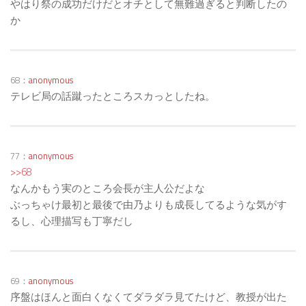
やはり祭の成功だけだとオチとして無難過ぎると判断したの
か
68：
anonymous
テレビ局の話蹴ったところスカっとしたね。
77：
anonymous
>>68
なんかもう実のところ会長が主人公だよな
ぶっちゃけ最初と最後で由乃よりも成長してるような気がす
るし、心理描写も丁寧だし
69：
anonymous
序盤はほんと面白くなくてダラダラ見てたけど、教授が出た