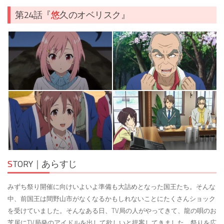
第24話『
悠
久のオベリスク』
S
TORY｜あらすじ
みずち祭り開催に向けいよいよ準備も大詰めとなった国王たち。そんな
中、前国王は間野山市がなくなるかもしれないことにたくさんショック
を受けていました。そんなある日、TV局の人がやってきて、龍の唄のお
芝居にTV局発のアイドルを出して欲しいと提案してきました。祭りを広