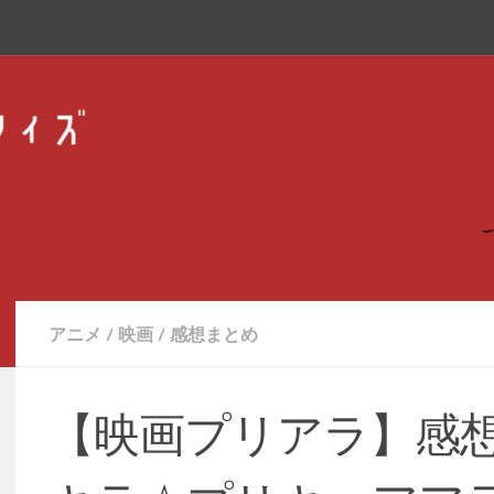
アニメ
/
映画
/
感想まとめ
【映画プリアラ】感