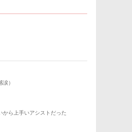
感涙）
いから上手いアシストだった