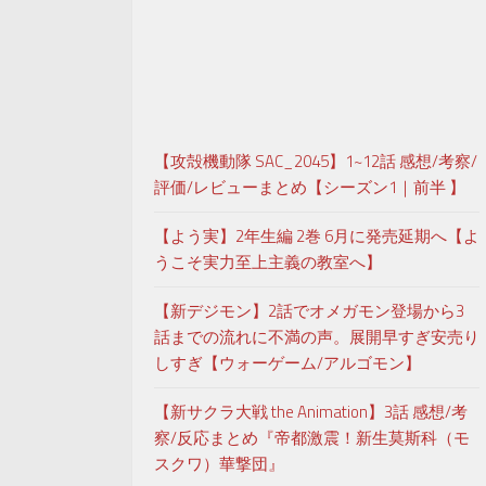
【攻殻機動隊 SAC_2045】1~12話 感想/考察/
評価/レビューまとめ【シーズン1｜前半 】
【よう実】2年生編 2巻 6月に発売延期へ【よ
うこそ実力至上主義の教室へ】
【新デジモン】2話でオメガモン登場から3
話までの流れに不満の声。展開早すぎ安売り
しすぎ【ウォーゲーム/アルゴモン】
【新サクラ大戦 the Animation】3話 感想/考
察/反応まとめ『帝都激震！新生莫斯科（モ
スクワ）華撃団』