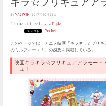
キラ☆プリキュアア
BY
MAG.WITH
·
2017年10月28日
Comment [
1
] >>
Leave a Reply
Pocket
このページでは、アニメ映画『キラキラ☆プリキ
のミルフィーユ！』の感想を掲載している。
映画キラキラ☆プリキュアアラモード 
ーユ！