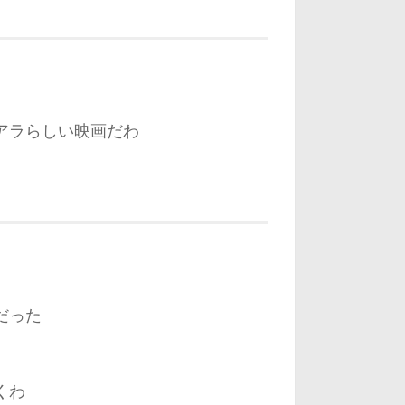
アラらしい映画だわ
だった
くわ