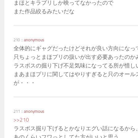
まほとキラプリしか映ってなかったので
また作品絞るみたいだな
210：
anonymous
全体的にギャグだったけどそれが良い方向になっ
只ちょっとまほプリの扱いが出す必要あったのか
ラスボスの掘り下げ不足気味になってる所が惜し
まあまほプリに関してはやりすぎると只のオール
が・・・
211：
anonymous
>>210
ラスボス掘り下げるとかなりエグい話になるから
あのくらいフワっとしてた方がいいと思う