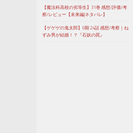
【魔法科高校の劣等生】31巻 感想/評価/考
察/レビュー【未来編|ネタバレ】
【ゲゲゲの鬼太郎】6期 24話 感想/考察｜ね
ずみ男が結婚！？『石妖の罠』