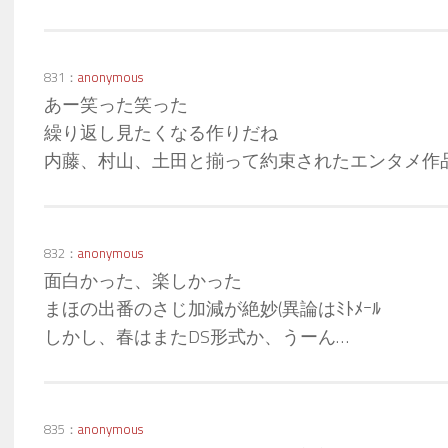
831：
anonymous
あー笑った笑った
繰り返し見たくなる作りだね
内藤、村山、土田と揃って約束されたエンタメ作
832：
anonymous
面白かった、楽しかった
まほの出番のさじ加減が絶妙(異論はﾐﾄﾒｰﾙ
しかし、春はまたDS形式か、うーん…
835：
anonymous