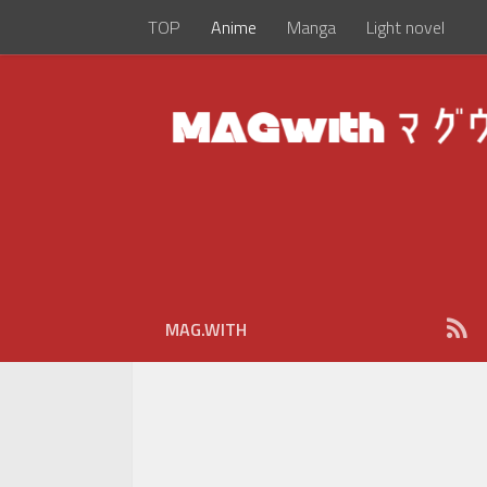
TOP
Anime
Manga
Light novel
MAG.WITH