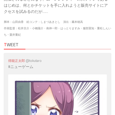
はじめは、何とかチケットを手に入れようと販売サイトにア
クセスを試みるのだが……
脚本：山田由香 絵コンテ：しまづあきとし 演出：藏本穂高
作画監督：松井京介・小橋陽介・南伸一郎・はっとりますみ・服部憲知・重松しんい
ち・粟井重紀
T
WEET
@tokutaro
#ニューゲーム