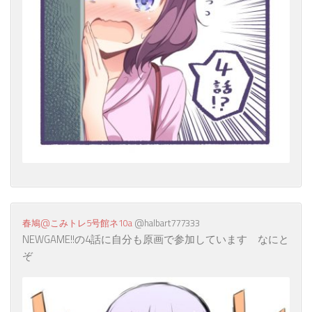
春鳩@こみトレ5号館ネ10a
‏ @halbart777333
NEWGAME!!の4話に自分も原画で参加しています なにと
ぞ