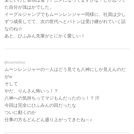
た自分が浅はかでした。
イーグルジャンプでもムーンレンジャー同様に、社員は少し
ずつ成長してて、次の世代へとバトンは受け継がれていく話
なのね☆
あと、ひふみん先輩がとにかく愛しい！
@suyamatakuji
ムーンレンジャーの一人はどう見ても八神にしか見えんのだ
がw
そして
やだ、りんさん怖いっ！？
八神への気持ちってマジもんだったのっ！？ 汗
今回は完全にひふみんの回だったな
ついに動くのか
仕事の方もどんどん盛り上がってきたね～♪