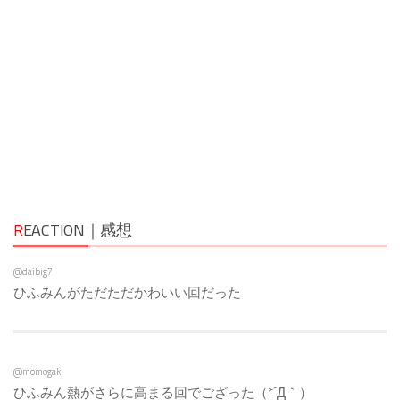
R
EACTION｜感想
@daibig7
ひふみんがただただかわいい回だった
@momogaki
ひふみん熱がさらに高まる回でござった（*´Д｀）