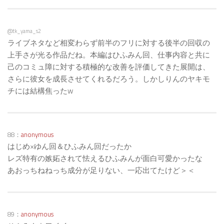
@tk_yama_s2
ライブネタなど相変わらず前半のフリに対する後半の回収の
上手さが光る作品だね。本編はひふみん回、仕事内容と共に
己のコミュ障に対する積極的な改善を評価してきた展開は、
さらに彼女を成長させてくれるだろう。しかしりんのヤキモ
チには結構焦ったw
88：
anonymous
はじめ×ゆん回＆ひふみん回だったか
レズ特有の嫉妬されて怯えるひふみんが面白可愛かったな
あおっちねねっち成分が足りない、一応出てたけど＞＜
89：
anonymous