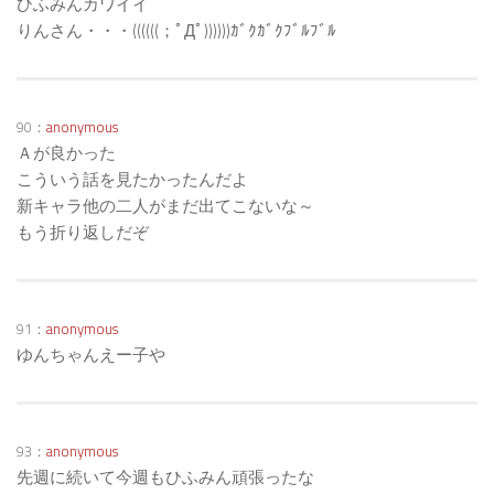
ひふみんカワイイ
りんさん・・・((((((；ﾟДﾟ))))))ｶﾞｸｶﾞｸﾌﾞﾙﾌﾞﾙ
90：
anonymous
Ａが良かった
こういう話を見たかったんだよ
新キャラ他の二人がまだ出てこないな～
もう折り返しだぞ
91：
anonymous
ゆんちゃんえー子や
93：
anonymous
先週に続いて今週もひふみん頑張ったな