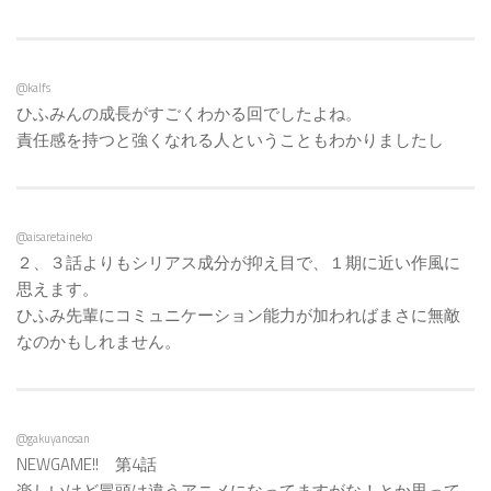
@kalfs
ひふみんの成長がすごくわかる回でしたよね。
責任感を持つと強くなれる人ということもわかりましたし
@aisaretaineko
２、３話よりもシリアス成分が抑え目で、１期に近い作風に
思えます。
ひふみ先輩にコミュニケーション能力が加わればまさに無敵
なのかもしれません。
@gakuyanosan
NEWGAME!! 第4話
楽しいけど冒頭は違うアニメになってますがな！とか思って