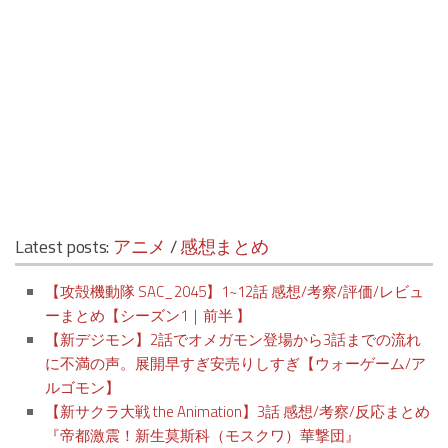
Latest posts:
アニメ
/
感想まとめ
【攻殻機動隊 SAC_2045】1~12話 感想/考察/評価/レビュ
ーまとめ【シーズン1｜前半 】
【新デジモン】2話でオメガモン登場から3話までの流れ
に不満の声。展開早すぎ安売りしすぎ【ウォーゲーム/ア
ルゴモン】
【新サクラ大戦 the Animation】3話 感想/考察/反応まとめ
『帝都激震！新生莫斯科（モスクワ）華撃団』