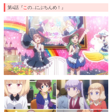
第4話『
こ
の…にぶちんめ！』