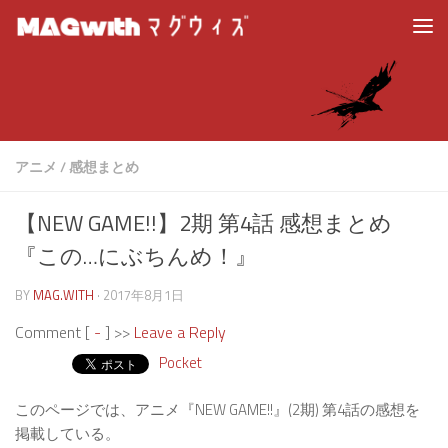
アニメ
/
感想まとめ
【NEW GAME!!】2期 第4話 感想まとめ
『この…にぶちんめ！』
BY
MAG.WITH
·
2017年8月1日
Comment [
-
] >>
Leave a Reply
Pocket
このページでは、アニメ『NEW GAME!!』(2期) 第4話の感想を
掲載している。