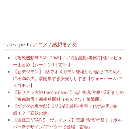
Latest posts:
アニメ
/
感想まとめ
【攻殻機動隊 SAC_2045】1~12話 感想/考察/評価/レビュ
ーまとめ【シーズン1｜前半 】
【新デジモン】2話でオメガモン登場から3話までの流れ
に不満の声。展開早すぎ安売りしすぎ【ウォーゲーム/ア
ルゴモン】
【新サクラ大戦 the Animation】3話 感想/考察/反応まとめ
『帝都激震！新生莫斯科（モスクワ）華撃団』
【ゲゲゲの鬼太郎】6期 24話 感想/考察｜ねずみ男が結
婚！？『石妖の罠』
【遊戯王 VRAINS – ヴレインズ】68話 感想/考察｜リボル
バー新デザイン/アバターで登場『密会』