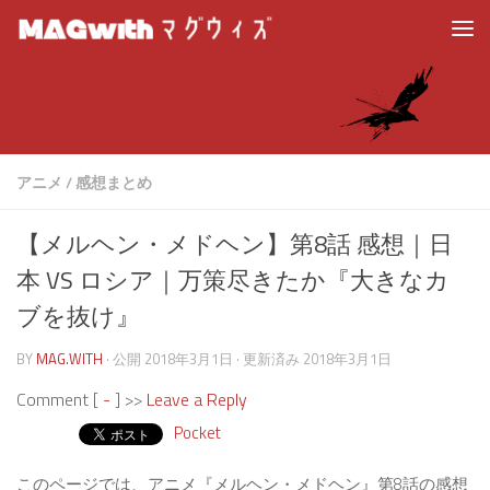
アニメ
/
感想まとめ
【メルヘン・メドヘン】第8話 感想｜日
本 VS ロシア｜万策尽きたか『大きなカ
ブを抜け』
BY
MAG.WITH
· 公開
2018年3月1日
· 更新済み
2018年3月1日
Comment [
-
] >>
Leave a Reply
Pocket
このページでは、アニメ『メルヘン・メドヘン』第8話の感想