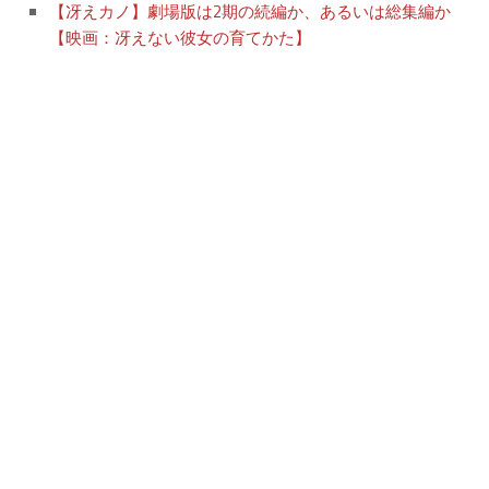
【冴えカノ】劇場版は2期の続編か、あるいは総集編か
【映画：冴えない彼女の育てかた】