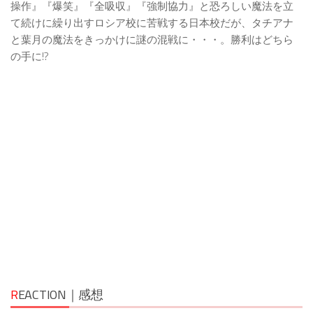
操作』『爆笑』『全吸収』『強制協力』と恐ろしい魔法を立
て続けに繰り出すロシア校に苦戦する日本校だが、タチアナ
と葉月の魔法をきっかけに謎の混戦に・・・。勝利はどちら
の手に!?
R
EACTION｜感想