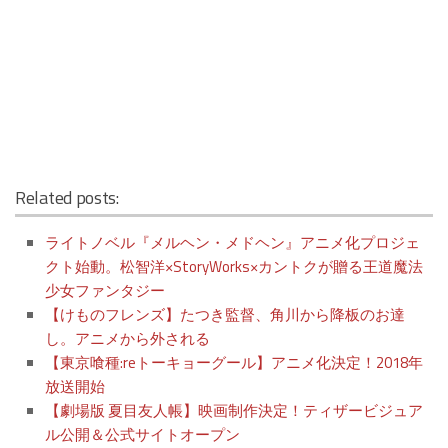
Related posts:
ライトノベル『メルヘン・メドヘン』アニメ化プロジェ
クト始動。松智洋×StoryWorks×カントクが贈る王道魔法
少女ファンタジー
【けものフレンズ】たつき監督、角川から降板のお達
し。アニメから外される
【東京喰種:reトーキョーグール】アニメ化決定！2018年
放送開始
【劇場版 夏目友人帳】映画制作決定！ティザービジュア
ル公開＆公式サイトオープン