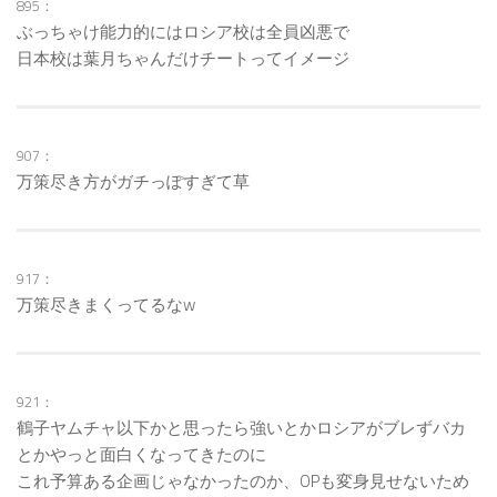
895：
ぶっちゃけ能力的にはロシア校は全員凶悪で
日本校は葉月ちゃんだけチートってイメージ
907：
万策尽き方がガチっぽすぎて草
917：
万策尽きまくってるなw
921：
鶴子ヤムチャ以下かと思ったら強いとかロシアがブレずバカ
とかやっと面白くなってきたのに
これ予算ある企画じゃなかったのか、OPも変身見せないため