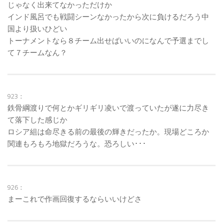
じゃなく出来てなかっただけか
インド風呂でも戦闘シーンなかったから次に負けるだろう中
国より扱いひどい
トーナメントなら８チーム出せばいいのになんで予選までし
て７チームなん？
923：
鉄骨綱渡りで何とかギリギリ凌いで渡っていたが遂に力尽き
て落下した感じか
ロシア組は命尽きる前の最後の輝きだったか。現場どころか
関連もろもろ地獄だろうな。恐ろしい･･･
926：
まーこれで作画回復するならいいけどさ