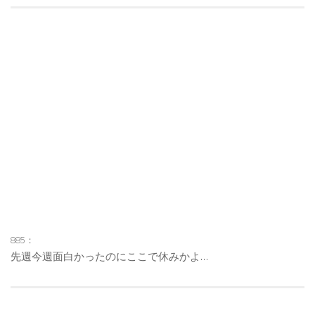
885：
先週今週面白かったのにここで休みかよ…