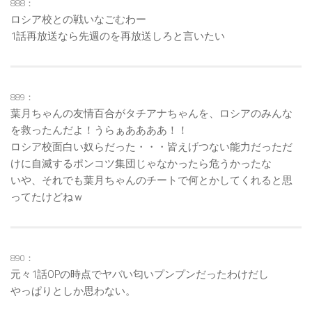
888：
ロシア校との戦いなごむわー
1話再放送なら先週のを再放送しろと言いたい
889：
葉月ちゃんの友情百合がタチアナちゃんを、ロシアのみんな
を救ったんだよ！うらぁああああ！！
ロシア校面白い奴らだった・・・皆えげつない能力だっただ
けに自滅するポンコツ集団じゃなかったら危うかったな
いや、それでも葉月ちゃんのチートで何とかしてくれると思
ってたけどねｗ
890：
元々1話OPの時点でヤバい匂いプンプンだったわけだし
やっぱりとしか思わない。