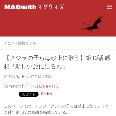
アニメ
/
感想まとめ
【クジラの子らは砂上に歌う】第10話 感
想『新しい旅に出るわ』
BY
MAG.WITH
·
2017年12月10日
Comment [
-
] >>
Leave a Reply
Pocket
このページでは、アニメ『クジラの子らは砂上に歌う』（ク
ジ砂）第10話の感想を掲載している。