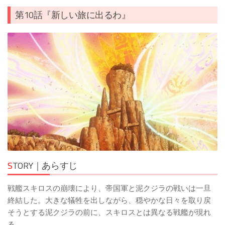
第10話『新しい旅に出るわ』
S
TORY｜あらすじ
戦艦スキロスの崩壊により、帝国軍と泥クジラの戦いは一旦
終結した。大きな犠牲を出しながら、穏やかな日々を取り戻
そうとする泥クジラの前に、スキロスとは異なる戦艦が現れ
る。