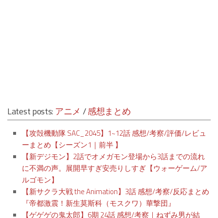
Latest posts:
アニメ
/
感想まとめ
【攻殻機動隊 SAC_2045】1~12話 感想/考察/評価/レビュ
ーまとめ【シーズン1｜前半 】
【新デジモン】2話でオメガモン登場から3話までの流れ
に不満の声。展開早すぎ安売りしすぎ【ウォーゲーム/ア
ルゴモン】
【新サクラ大戦 the Animation】3話 感想/考察/反応まとめ
『帝都激震！新生莫斯科（モスクワ）華撃団』
【ゲゲゲの鬼太郎】6期 24話 感想/考察｜ねずみ男が結