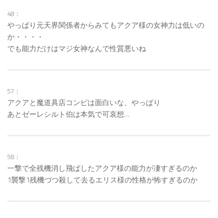
48：
やっぱり元天界関係者からみてもアクア様の女神力は低いの
か・・・・
でも能力だけはマジ女神なんで性質悪いね
57：
アクアと魔道具店コンビは面白いな、やっぱり
あとゼーレシルト伯は本気で可哀想…
58：
一撃で全残機消し飛ばしたアクア様の能力が凄すぎるのか
1襲撃1残機づつ殺して去るエリス様の性格が怖すぎるのか