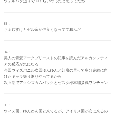
ウォルバク辺りで80くらい行ったと思ってたわ
83：
ちょむすけとゼル帝が仲良くなってて和んだ
84：
美人の青髪アークプリーストの記事を読んだアルカンレティ
アの反応が気になる
今回ウィズバニル次回ゆんゆんと紅魔の里って多分完結に向
けたキャラ振り返りやってるから
次々巻でアクシズカムバックとゼスタ様本編参戦ワンチャン
85：
ウィズ回、ゆんゆん回と来てるが、アイリス回が次に来るの