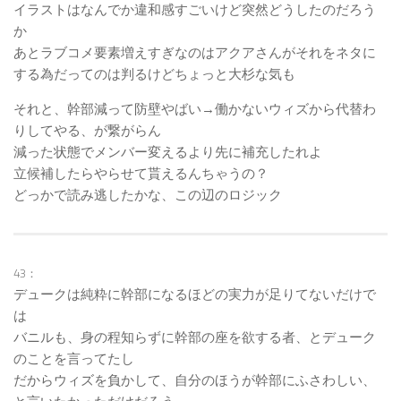
イラストはなんでか違和感すごいけど突然どうしたのだろう
か
あとラブコメ要素増えすぎなのはアクアさんがそれをネタに
する為だってのは判るけどちょっと大杉な気も
それと、幹部減って防壁やばい→働かないウィズから代替わ
りしてやる、が繋がらん
減った状態でメンバー変えるより先に補充したれよ
立候補したらやらせて貰えるんちゃうの？
どっかで読み逃したかな、この辺のロジック
43：
デュークは純粋に幹部になるほどの実力が足りてないだけで
は
バニルも、身の程知らずに幹部の座を欲する者、とデューク
のことを言ってたし
だからウィズを負かして、自分のほうが幹部にふさわしい、