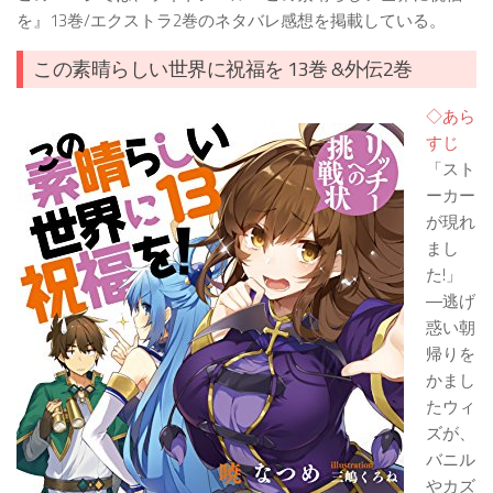
を』13巻/エクストラ2巻のネタバレ感想を掲載している。
この素晴らしい世界に祝福を 13巻 &外伝2巻
◇あら
すじ
「スト
ーカー
が現れ
まし
た!」
―逃げ
惑い朝
帰りを
かまし
たウィ
ズが、
バニル
やカズ