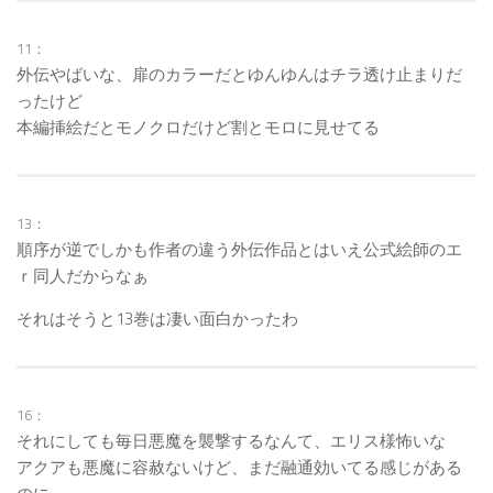
11：
外伝やばいな、扉のカラーだとゆんゆんはチラ透け止まりだ
ったけど
本編挿絵だとモノクロだけど割とモロに見せてる
13：
順序が逆でしかも作者の違う外伝作品とはいえ公式絵師のエ
ｒ同人だからなぁ
それはそうと13巻は凄い面白かったわ
16：
それにしても毎日悪魔を襲撃するなんて、エリス様怖いな
アクアも悪魔に容赦ないけど、まだ融通効いてる感じがある