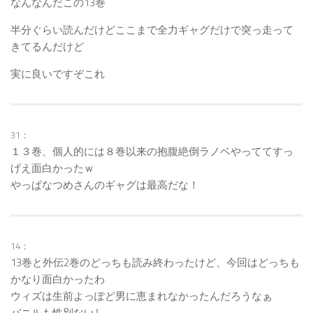
なんなんだこの13巻
半分ぐらい読んだけどここまで全力ギャグだけで突っ走って
きてるんだけど
実に良いですぞこれ
31：
１３巻、個人的には８巻以来の抱腹絶倒ラノベやっててすっ
げえ面白かったｗ
やっぱなつめさんのギャグは最高だな！
14：
13巻と外伝2巻のどっちも読み終わったけど、今回はどっちも
かなり面白かったわ
ウィズは生前よっぽど男に恵まれなかったんだろうなぁ
バニルも性別ないし