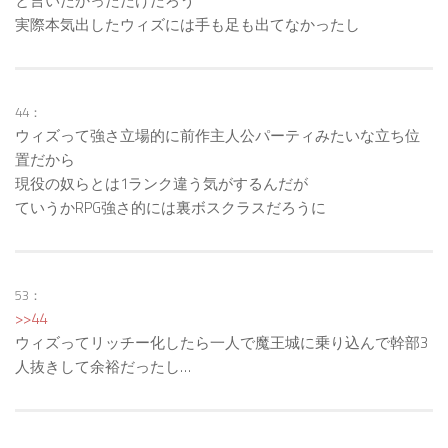
と言いたかっただけだろう
実際本気出したウィズには手も足も出てなかったし
44：
ウィズって強さ立場的に前作主人公パーティみたいな立ち位
置だから
現役の奴らとは1ランク違う気がするんだが
ていうかRPG強さ的には裏ボスクラスだろうに
53：
>>44
ウィズってリッチー化したら一人で魔王城に乗り込んで幹部3
人抜きして余裕だったし…