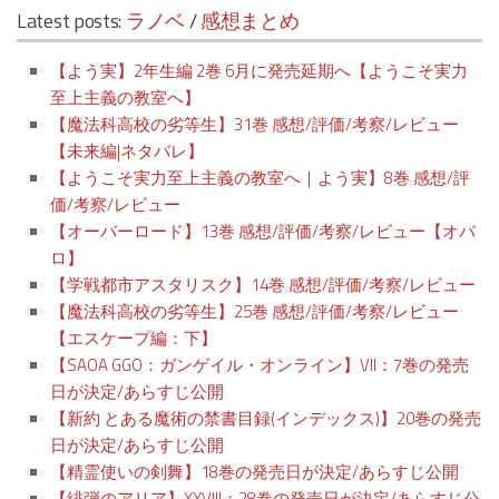
Latest posts:
ラノベ
/
感想まとめ
【よう実】2年生編 2巻 6月に発売延期へ【ようこそ実力
至上主義の教室へ】
【魔法科高校の劣等生】31巻 感想/評価/考察/レビュー
【未来編|ネタバレ】
【ようこそ実力至上主義の教室へ｜よう実】8巻 感想/評
価/考察/レビュー
【オーバーロード】13巻 感想/評価/考察/レビュー【オバ
ロ】
【学戦都市アスタリスク】14巻 感想/評価/考察/レビュー
【魔法科高校の劣等生】25巻 感想/評価/考察/レビュー
【エスケープ編：下】
【SAOA GGO：ガンゲイル・オンライン】VII：7巻の発売
日が決定/あらすじ公開
【新約 とある魔術の禁書目録(インデックス)】20巻の発売
日が決定/あらすじ公開
【精霊使いの剣舞】18巻の発売日が決定/あらすじ公開
【緋弾のアリア】XXVIII：28巻の発売日が決定/あらすじ公