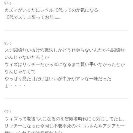
94：
カズマがいまだにレベル10代ってのが気になる
10代でステ上限ってお前……
95：
ステ関係無い抜け穴戦法しかどうせやらないんだから関係無
いんじゃないだろうか
ウィズはリッチーだから30になるまで貰い手いなかったとか
なんじゃなくて
やっぱり見た目だけはいいが中身がアレな一味だった
よ・・・・
97：
ウィズって老後1人になるのを冒険者時代にも気にしてたし、
リッチーになった今同じ不老不死のバニルさんやアクアと一
緒にいられるのは幸運だよな