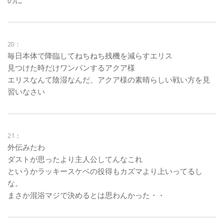
のに
20：
毎日本体で降臨してねちねち残機を減らすエリス
見つけた時だけワンパンするアクア様
エリスなんて陰湿なんだ、アクア様の素晴らしい戦い方を見
習いなさい
21：
外伝みたわ
ダストが思ったより主人公してんなこれ
というかラッキースケベの役得もカズマより上いってるし
な。
まさか混浴マジで決めるとは思わんかった・・