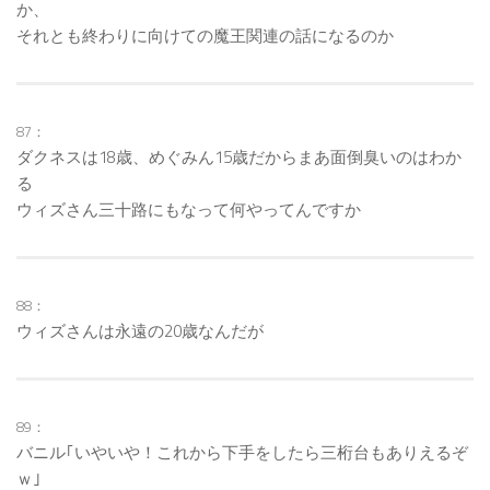
か、
それとも終わりに向けての魔王関連の話になるのか
87：
ダクネスは18歳、めぐみん15歳だからまあ面倒臭いのはわか
る
ウィズさん三十路にもなって何やってんですか
88：
ウィズさんは永遠の20歳なんだが
89：
バニル｢いやいや！これから下手をしたら三桁台もありえるぞ
ｗ｣