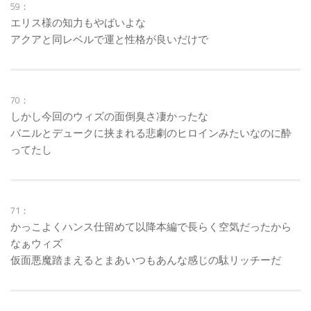
59：
エリス様の知力もやばいよな
アクアと同レベルで運と性格が良いだけで
70：
しかし今回のウィズの面倒臭さ凄かったな
バニルとデュークに挟まれる悲劇のヒロインみたいなのに酔
ってたし
71：
かっこよくハンス仕留めて以降本編で長らく空気だったから
なぁウィズ
仮面悪魔踏まえるとまあいつもあんな感じの駄リッチーだ