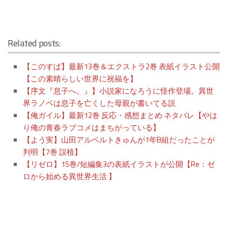
Related posts:
【このすば】最新13巻＆エクストラ2巻 表紙イラスト公開
【この素晴らしい世界に祝福を】
【序文『息子へ。』】小説家になろうに怪作登場。異世
界ラノベは息子を亡くした母親が書いてる説
【俺ガイル】最新12巻 反応・感想まとめ ネタバレ【やは
り俺の青春ラブコメはまちがっている】
【よう実】山田アルベルトきゅんが1年B組だったことが
判明【7巻 誤植】
【リゼロ】15巻/短編集3の表紙イラストが公開【Re：ゼ
ロから始める異世界生活 】