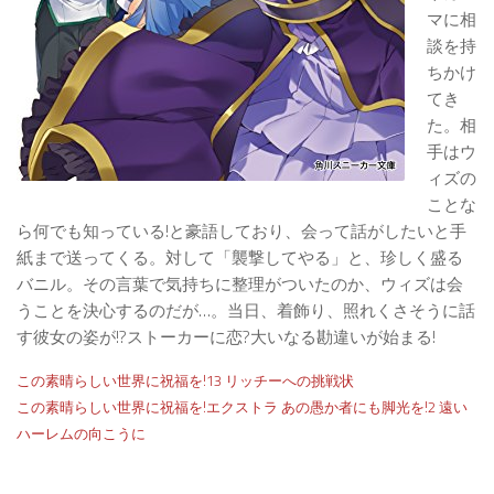
マに相
談を持
ちかけ
てき
た。相
手はウ
ィズの
ことな
ら何でも知っている!と豪語しており、会って話がしたいと手
紙まで送ってくる。対して「襲撃してやる」と、珍しく盛る
バニル。その言葉で気持ちに整理がついたのか、ウィズは会
うことを決心するのだが…。当日、着飾り、照れくさそうに話
す彼女の姿が!?ストーカーに恋?大いなる勘違いが始まる!
この素晴らしい世界に祝福を!13 リッチーへの挑戦状
この素晴らしい世界に祝福を!エクストラ あの愚か者にも脚光を!2 遠い
ハーレムの向こうに