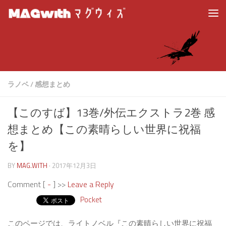
ラノベ
/
感想まとめ
【このすば】13巻/外伝エクストラ2巻 感
想まとめ【この素晴らしい世界に祝福
を】
BY
MAG.WITH
·
2017年12月3日
Comment [
-
] >>
Leave a Reply
Pocket
このページでは、ライトノベル『この素晴らしい世界に祝福