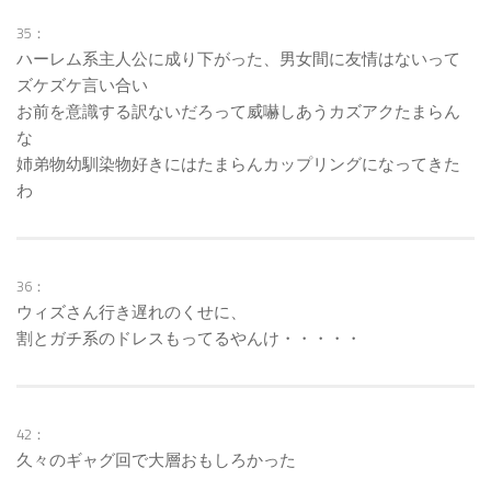
35：
ハーレム系主人公に成り下がった、男女間に友情はないって
ズケズケ言い合い
お前を意識する訳ないだろって威嚇しあうカズアクたまらん
な
姉弟物幼馴染物好きにはたまらんカップリングになってきた
わ
36：
ウィズさん行き遅れのくせに、
割とガチ系のドレスもってるやんけ・・・・・
42：
久々のギャグ回で大層おもしろかった