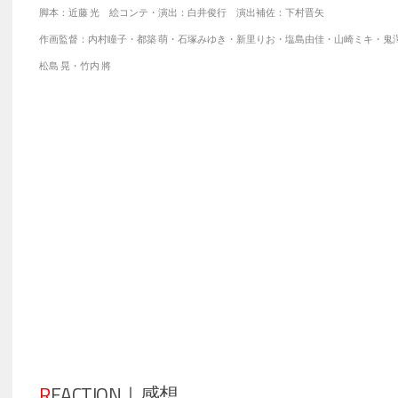
脚本：近藤 光 絵コンテ・演出：白井俊行 演出補佐：下村晋矢
作画監督：内村瞳子・都築 萌・石塚みゆき・新里りお・塩島由佳・山崎ミキ・鬼
松島 晃・竹内 將
R
EACTION｜感想