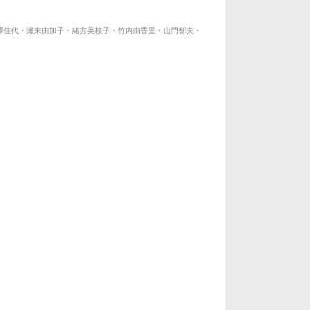
澤佳代・瀬来由加子・緒方美枝子・竹内由香里・山門郁夫・