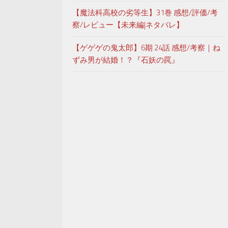
【魔法科高校の劣等生】31巻 感想/評価/考
察/レビュー【未来編|ネタバレ】
【ゲゲゲの鬼太郎】6期 24話 感想/考察｜ね
ずみ男が結婚！？『石妖の罠』