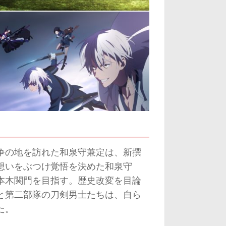
争の地を訪れた和泉守兼定は、新撰
想いをぶつけ覚悟を決めた和泉守
本木関門を目指す。歴史改変を目論
と第二部隊の刀剣男士たちは、自ら
た。