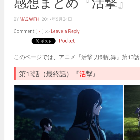
感想まとめ『活撃』
BY
MAG.WITH
·
2017年9月24日
Comment [
-
] >>
Leave a Reply
Pocket
このページでは、アニメ『活撃 刀剣乱舞』第13
第13話（最終話）『
活
撃』