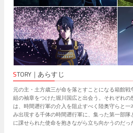
S
TORY｜あらすじ
元の主・土方歳三が命を落とすことになる箱館戦
組の袖章をつけた堀川国広と出会う。それぞれの
は、時間遡行軍の介入を阻止すべく陸奥守らと一
み出現する千体の時間遡行軍に、集った第一部隊
に課せられた使命を抱きながら立ち向かうのだっ