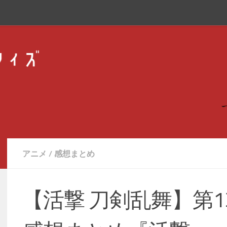
アニメ
/
感想まとめ
【活撃 刀剣乱舞】第