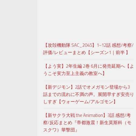
【攻殻機動隊 SAC_2045】1~12話 感想/考察/
評価/レビューまとめ【シーズン1｜前半 】
【よう実】2年生編 2巻 6月に発売延期へ【よ
うこそ実力至上主義の教室へ】
【新デジモン】2話でオメガモン登場から3
話までの流れに不満の声。展開早すぎ安売り
しすぎ【ウォーゲーム/アルゴモン】
【新サクラ大戦 the Animation】3話 感想/考
察/反応まとめ『帝都激震！新生莫斯科（モ
スクワ）華撃団』