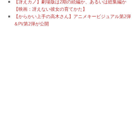
【冴えカノ】劇場版は2期の続編か、あるいは総集編か
【映画：冴えない彼女の育てかた】
【からかい上手の高木さん】アニメキービジュアル第2弾
＆PV第2弾が公開