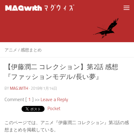
アニメ
/
感想まとめ
【伊藤潤二 コレクション】第2話 感想
『ファッションモデル/長い夢』
BY
MAG.WITH
·
2018年1月14日
Comment [
1
] >>
Leave a Reply
Pocket
このページでは、アニメ『伊藤潤二 コレクション』第2話の感
想まとめを掲載している。