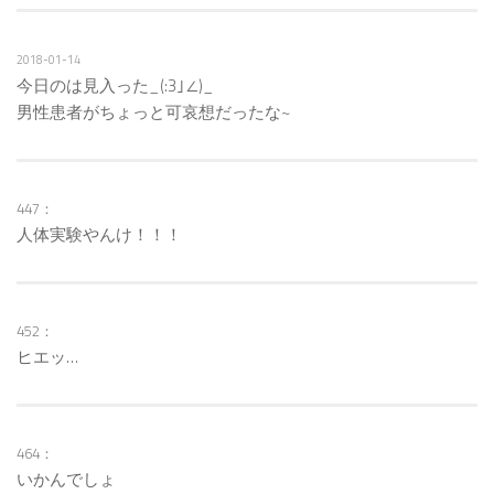
2018-01-14
今日のは見入った_(:3｣∠)_
男性患者がちょっと可哀想だったな~
447：
人体実験やんけ！！！
452：
ヒエッ…
464：
いかんでしょ