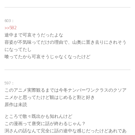
603：
>>582
途中まで可哀そうだったよな
容姿が不気味ってだけの理由で、山奥に置き去りにされそう
になってたし
喰ってたから可哀そうじゃなくなったけど
597：
このアニメ実際観るまでは今冬ナンバーワンクラスのクソア
ニメかと思ってたけど観はじめると割と好き
原作は未読
ところで散々既出かも知れんけど
この漫画って唐突に話が終わるじゃん？
渕さんの話なんて完全に話の途中な感じだったけどあれであ