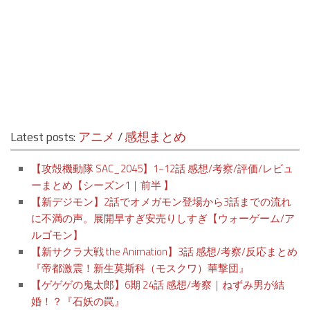
Latest posts:
アニメ
/
感想まとめ
【攻殻機動隊 SAC_2045】1~12話 感想/考察/評価/レビュ
ーまとめ【シーズン1｜前半 】
【新デジモン】2話でオメガモン登場から3話までの流れ
に不満の声。展開早すぎ安売りしすぎ【ウォーゲーム/ア
ルゴモン】
【新サクラ大戦 the Animation】3話 感想/考察/反応まとめ
『帝都激震！新生莫斯科（モスクワ）華撃団』
【ゲゲゲの鬼太郎】6期 24話 感想/考察｜ねずみ男が結
婚！？『石妖の罠』