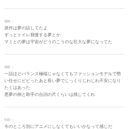
684：
原作は夢の話してたよ
ずっとトイレ我慢する夢とか
マミとの夢は宇宙がどうのこうのな壮大な夢になってた
680：
一話ほどバランス極端じゃなくてもファッションモデルで勢
い任せにビビったあと長い夢でじっくりじわじわ不安になり
たくはあった
悪夢の例と助手の台詞の尺くらいは残してくれ
545：
今のところ別にアニメにしなくてもいいかなって感じだ