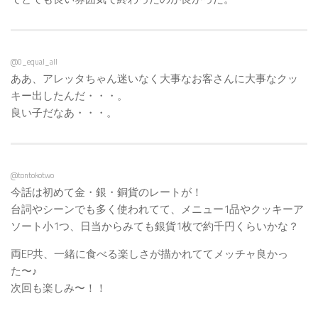
@0_equal_all
ああ、アレッタちゃん迷いなく大事なお客さんに大事なクッ
キー出したんだ・・・。
良い子だなあ・・・。
@tontokotwo
今話は初めて金・銀・銅貨のレートが！
台詞やシーンでも多く使われてて、メニュー1品やクッキーア
ソート小1つ、日当からみても銀貨1枚で約千円くらいかな？
両EP共、一緒に食べる楽しさが描かれててメッチャ良かっ
た〜♪
次回も楽しみ〜！！