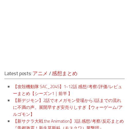
Latest posts:
アニメ
/
感想まとめ
【攻殻機動隊 SAC_2045】1~12話 感想/考察/評価/レビュ
ーまとめ【シーズン1｜前半 】
【新デジモン】2話でオメガモン登場から3話までの流れ
に不満の声。展開早すぎ安売りしすぎ【ウォーゲーム/ア
ルゴモン】
【新サクラ大戦 the Animation】3話 感想/考察/反応まとめ
『帝都激震！新生莫斯科（モスクワ）華撃団』