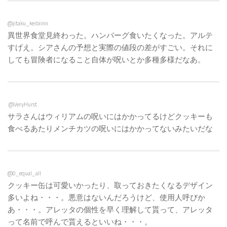
@jitaku_keibiinn
異世界食堂見終わった。ハンバーグ食いたくなった。アルテ
すげえ。シアさんの予想と実際の値段の差がすごい。それに
しても冒険者になること自体が呪いとか多種多様だなあ。
@VeryHurst
サラさんはウィリアムの呪いにはかかってるけどクッキーも
食べるあたりメンチカツの呪いにはかかってないみたいだな
@0_equal_all
クッキー缶は可愛いかったり、取っておきたくなるデザイン
多いよね・・・。悪意はないんだろうけど、使用人呼びか
あ・・・。アレッタの個性を早く理解して貰って、アレッタ
って名前で呼んで貰えるといいね・・・。