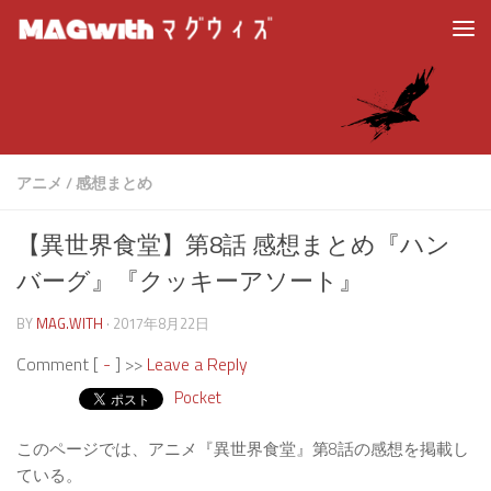
アニメ
/
感想まとめ
【異世界食堂】第8話 感想まとめ『ハン
バーグ』『クッキーアソート』
BY
MAG.WITH
·
2017年8月22日
Comment [
-
] >>
Leave a Reply
Pocket
このページでは、アニメ『異世界食堂』第8話の感想を掲載し
ている。