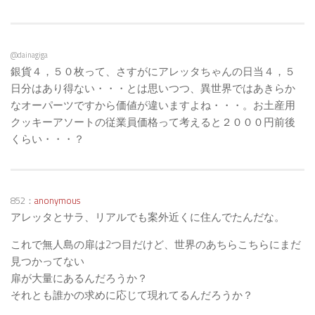
@dainagiga
銀貨４，５０枚って、さすがにアレッタちゃんの日当４，５
日分はあり得ない・・・とは思いつつ、異世界ではあきらか
なオーパーツですから価値が違いますよね・・・。お土産用
クッキーアソートの従業員価格って考えると２０００円前後
くらい・・・？
852：
anonymous
アレッタとサラ、リアルでも案外近くに住んでたんだな。
これで無人島の扉は2つ目だけど、世界のあちらこちらにまだ
見つかってない
扉が大量にあるんだろうか？
それとも誰かの求めに応じて現れてるんだろうか？