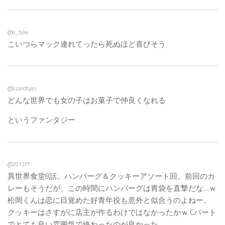
@o_taku
こいつらマック連れてったら死ぬほど喜びそう
@lizardtyan
どんな世界でも女の子はお菓子で仲良くなれる
というファンタジー
@2012YT
異世界食堂8話。ハンバーグ＆クッキーアソート回。前回のカ
レーもそうだが、この時間にハンバーグは胃袋を直撃だな…ｗ
松岡くんは恋に目覚めた好青年役も意外と似合うのよねー。
クッキーはさすがに店主が作るわけではなかったかｗ Cパート
でとても良い雰囲気で終わったのが良かった。