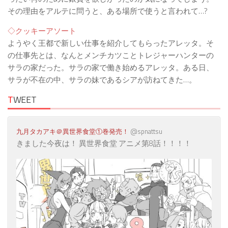
その理由をアルテに問うと、ある場所で使うと言われて…?
◇クッキーアソート
ようやく王都で新しい仕事を紹介してもらったアレッタ。そ
の仕事先とは、なんとメンチカツことトレジャーハンターの
サラの家だった。サラの家で働き始めるアレッタ。ある日、
サラが不在の中、サラの妹であるシアが訪ねてきた…。
T
WEET
九月タカアキ＠異世界食堂①巻発売！
‏ @spnattsu
きました今夜は！ 異世界食堂 アニメ第8話！！！！