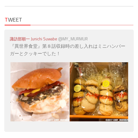
T
WEET
諏訪部順一 Junichi Suwabe
‏ @MY_MURMUR
『異世界食堂』第８話収録時の差し入れはミニハンバー
ガーとクッキーでした！