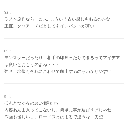
83：
ラノベ原作なら、まぁ…こういう古い感じもあるのかな
正直、クソアニメだとしてもインパクトが薄い
85：
モンスターだったり、相手の印奪ったりできるってアイデア
は良いとおもうのよね・・・
強さ、地位もそれに合わせて向上するのもわかりやすい
94：
ほんとつかみの悪い1話だわ
内容あんま入ってこないし、簡単に事が運びすぎじゃね
作画も怪しいし、ロードスとはまるで違うな 失望