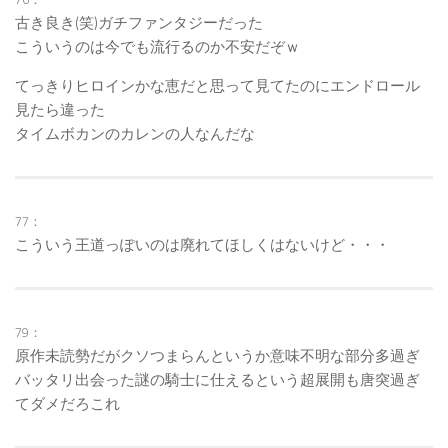
古き良き(笑)ガチファンタジーだった
こういうのは今でも流行るのか不安だぞｗ
てっきりヒロインかな恵だと思って見てたのにエンドロール
見たら違った
タイムボカンのカレンの人なんだな
77：
こういう王道っぽいのは廃れてほしくはないけど・・・
79：
原作未読勢だがクソつまらんというか意味不明な部分多過ぎ
バッタリ出会った謎の騎士に仕えるという超展開も唐突過ぎ
てダメだろこれ