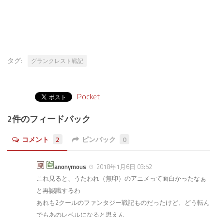
タグ:
グランクレスト戦記
Pocket
2件のフィードバック
コメント
2
ピンバック
0
anonymous
2018年1月6日 03:52
これ見ると、うたわれ（無印）のアニメって面白かったなぁ
と再認識するわ
あれも2クールのファンタジー戦記ものだったけど、どう転ん
でもあのレベルになると思えん