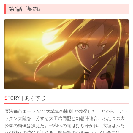
第1話『契約』
S
TORY｜あらすじ
魔法都市エーラムで“大講堂の惨劇”が勃発したことから、アト
ラタン大陸を二分する大工房同盟と幻想詩連合、ふたつの大
公家の婚儀は潰えた。平和への道は打ち砕かれ、大陸はふた
たび戦火の時代を迎える。魔法師のシルーカ・メレテスは、