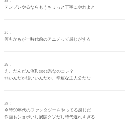
38：
テンプレやるならもうちょっと丁寧にやれよと
26：
何もかもが一時代前のアニメって感じがする
28：
え、だんだん俺Tueeee系なのコレ？
弱いんだか強いいんだか、幸運な主人公だな
29：
今時90年代のファンタジーをやってる感じだ
作画もショボいし展開クソだし時代遅れすぎる