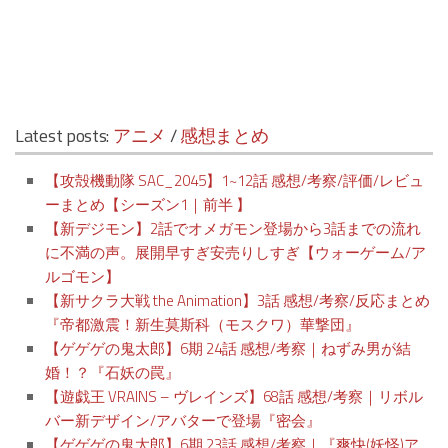
Latest posts:
アニメ
/
感想まとめ
【攻殻機動隊 SAC_2045】1~12話 感想/考察/評価/レビュ
ーまとめ【シーズン1｜前半 】
【新デジモン】2話でオメガモン登場から3話までの流れ
に不満の声。展開早すぎ安売りしすぎ【ウォーゲーム/ア
ルゴモン】
【新サクラ大戦 the Animation】3話 感想/考察/反応まとめ
『帝都激震！新生莫斯科（モスクワ）華撃団』
【ゲゲゲの鬼太郎】6期 24話 感想/考察｜ねずみ男が結
婚！？『石妖の罠』
【遊戯王 VRAINS – ヴレインズ】68話 感想/考察｜リボル
バー新デザイン/アバターで登場『密会』
【ゲゲゲの鬼太郎】6期 23話 感想/考察｜『爽快(妖怪)ア