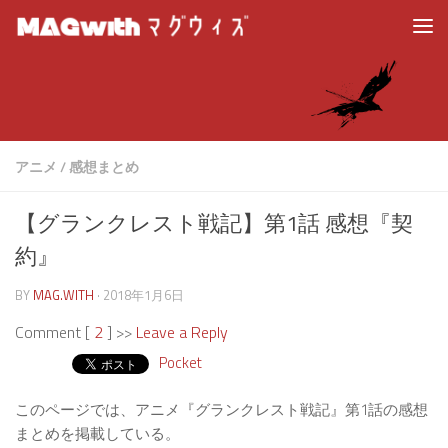
アニメ
/
感想まとめ
【グランクレスト戦記】第1話 感想『契
約』
BY
MAG.WITH
·
2018年1月6日
Comment [
2
] >>
Leave a Reply
Pocket
このページでは、アニメ『グランクレスト戦記』第1話の感想
まとめを掲載している。