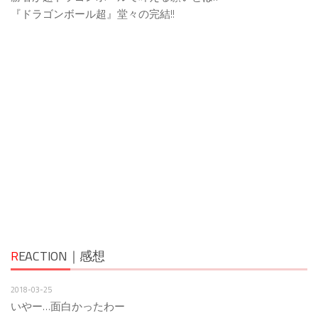
『ドラゴンボール超』堂々の完結!!
R
EACTION｜感想
2018-03-25
いやー…面白かったわー