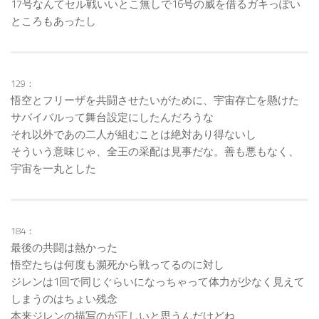
17号なんてセル戦いいとこ無しで16号の威を借るガキっぽい
ところもあったし
129：
悟空とフリーザを共闘させたいがために、宇宙存亡を懸けた
サバイバルって舞台設定にしたんだろうな
それ以外であの二人が組むことは絶対あり得ないし
そういう意味じゃ、全王の采配は見事だな。善も悪もなく、
宇宙を一丸とした
184：
最後の共闘は熱かった
悟空たちは何度も瀕死から戦ってるのに対し
ジレンは1回で同じぐらいになっちゃって体力が少なく見えて
しまうのはちょい残念
本来ジレンの描写のが正しいと思うんだけどね