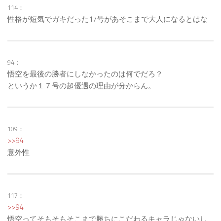
114：
性格が短気でガキだった17号があそこまで大人になるとはな
94：
悟空を最後の勝者にしなかったのは何でだろ？
というか１７号の超優遇の理由が分からん。
109：
>>94
意外性
117：
>>94
悟空ってそもそもそこまで勝ちにこだわるキャラじゃないし