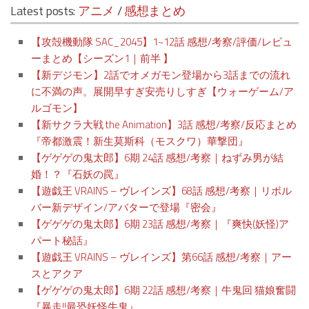
Latest posts:
アニメ
/
感想まとめ
【攻殻機動隊 SAC_2045】1~12話 感想/考察/評価/レビュ
ーまとめ【シーズン1｜前半 】
【新デジモン】2話でオメガモン登場から3話までの流れ
に不満の声。展開早すぎ安売りしすぎ【ウォーゲーム/ア
ルゴモン】
【新サクラ大戦 the Animation】3話 感想/考察/反応まとめ
『帝都激震！新生莫斯科（モスクワ）華撃団』
【ゲゲゲの鬼太郎】6期 24話 感想/考察｜ねずみ男が結
婚！？『石妖の罠』
【遊戯王 VRAINS – ヴレインズ】68話 感想/考察｜リボル
バー新デザイン/アバターで登場『密会』
【ゲゲゲの鬼太郎】6期 23話 感想/考察｜『爽快(妖怪)ア
パート秘話』
【遊戯王 VRAINS – ヴレインズ】第66話 感想/考察｜アー
スとアクア
【ゲゲゲの鬼太郎】6期 22話 感想/考察｜牛鬼回 猫娘奮闘
『暴走!!最恐妖怪牛鬼』