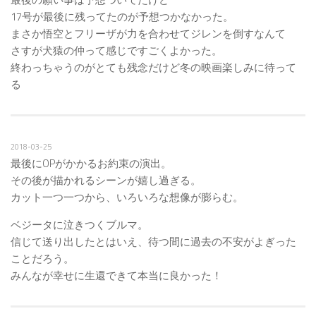
17号が最後に残ってたのが予想つかなかった。
まさか悟空とフリーザが力を合わせてジレンを倒すなんて
さすが犬猿の仲って感じですごくよかった。
終わっちゃうのがとても残念だけど冬の映画楽しみに待って
る
2018-03-25
最後にOPがかかるお約束の演出。
その後が描かれるシーンが嬉し過ぎる。
カット一つ一つから、いろいろな想像が膨らむ。
ベジータに泣きつくブルマ。
信じて送り出したとはいえ、待つ間に過去の不安がよぎった
ことだろう。
みんなが幸せに生還できて本当に良かった！