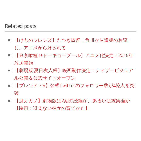
Related posts:
【けものフレンズ】たつき監督、角川から降板のお達
し。アニメから外される
【東京喰種:reトーキョーグール】アニメ化決定！2018年
放送開始
【劇場版 夏目友人帳】映画制作決定！ティザービジュア
ル公開＆公式サイトオープン
【ブレンド・S】公式Twitterのフォロワー数が4億人を突
破
【冴えカノ】劇場版は2期の続編か、あるいは総集編か
【映画：冴えない彼女の育てかた】