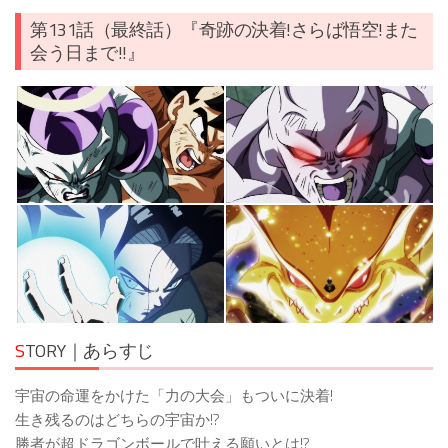
第131話（最終話）『奇跡の決着!さらば悟空!また
会う日まで!!』
S
TORY｜あらすじ
宇宙の命運をかけた「力の大会」もついに決着!
生き残るのはどちらの宇宙か!?
勝者が超ドラゴンボールで叶える願いとは!?