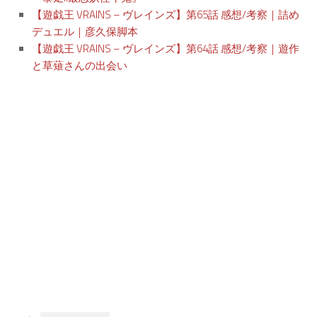
【遊戯王 VRAINS – ヴレインズ】第65話 感想/考察｜詰め
デュエル｜彦久保脚本
【遊戯王 VRAINS – ヴレインズ】第64話 感想/考察｜遊作
と草薙さんの出会い