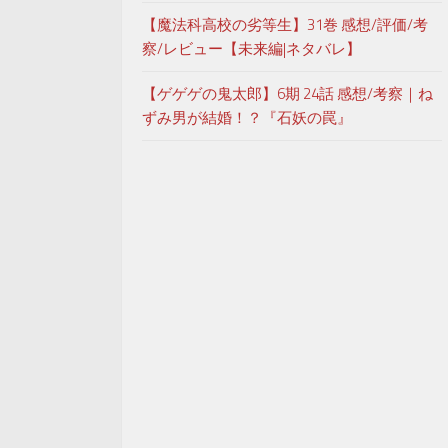
【魔法科高校の劣等生】31巻 感想/評価/考
察/レビュー【未来編|ネタバレ】
【ゲゲゲの鬼太郎】6期 24話 感想/考察｜ね
ずみ男が結婚！？『石妖の罠』