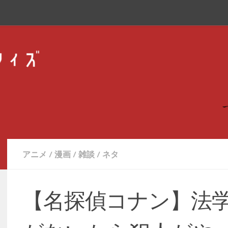
アニメ
/
漫画
/
雑談
/
ネタ
【名探偵コナン】法