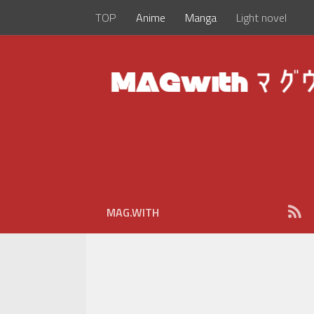
TOP
Anime
Manga
Light novel
MAG.WITH