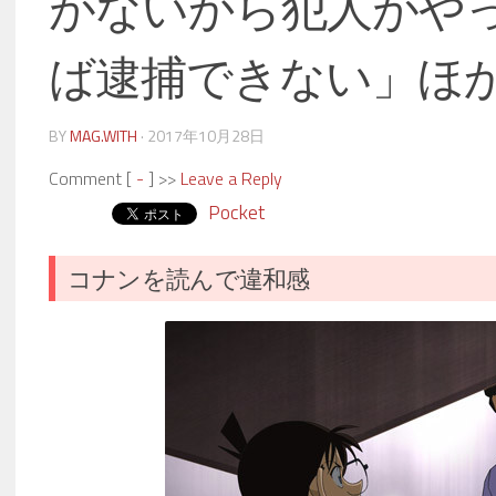
がないから犯人がや
ば逮捕できない」ほ
BY
MAG.WITH
·
2017年10月28日
Comment [
-
] >>
Leave a Reply
Pocket
コナンを読んで違和感