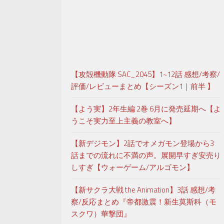
【攻殻機動隊 SAC_2045】1~12話 感想/考察/
評価/レビューまとめ【シーズン1｜前半 】
【よう実】2年生編 2巻 6月に発売延期へ【よ
うこそ実力至上主義の教室へ】
【新デジモン】2話でオメガモン登場から3
話までの流れに不満の声。展開早すぎ安売り
しすぎ【ウォーゲーム/アルゴモン】
【新サクラ大戦 the Animation】3話 感想/考
察/反応まとめ『帝都激震！新生莫斯科（モ
スクワ）華撃団』