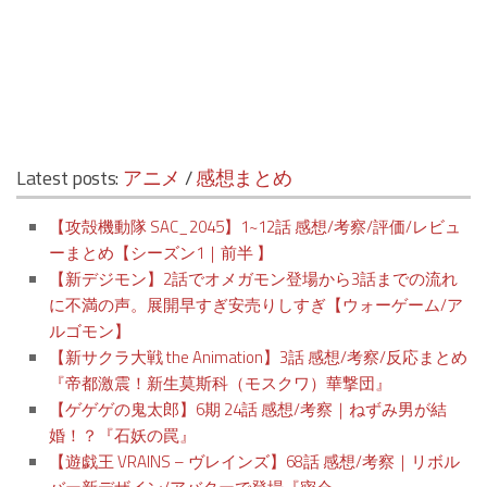
Latest posts:
アニメ
/
感想まとめ
【攻殻機動隊 SAC_2045】1~12話 感想/考察/評価/レビュ
ーまとめ【シーズン1｜前半 】
【新デジモン】2話でオメガモン登場から3話までの流れ
に不満の声。展開早すぎ安売りしすぎ【ウォーゲーム/ア
ルゴモン】
【新サクラ大戦 the Animation】3話 感想/考察/反応まとめ
『帝都激震！新生莫斯科（モスクワ）華撃団』
【ゲゲゲの鬼太郎】6期 24話 感想/考察｜ねずみ男が結
婚！？『石妖の罠』
【遊戯王 VRAINS – ヴレインズ】68話 感想/考察｜リボル