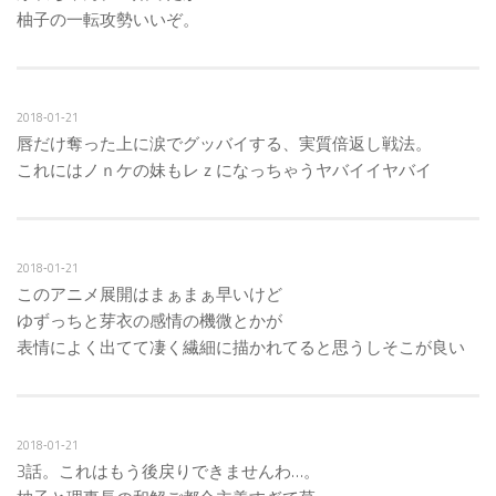
柚子の一転攻勢いいぞ。
2018‐01‐21
唇だけ奪った上に涙でグッバイする、実質倍返し戦法。
これにはノｎケの妹もレｚになっちゃうヤバイイヤバイ
2018‐01‐21
このアニメ展開はまぁまぁ早いけど
ゆずっちと芽衣の感情の機微とかが
表情によく出てて凄く繊細に描かれてると思うしそこが良い
2018‐01‐21
3話。これはもう後戻りできませんわ…。