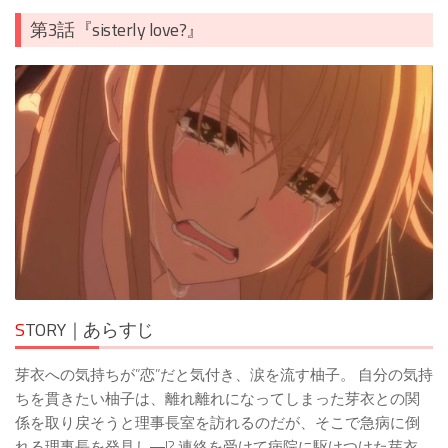
第3話『sisterly love?』
S
TORY｜あらすじ
芽衣への気持ちが”恋”だと気付き、涙を流す柚子。 自分の気持
ちを貫きたい柚子は、離れ離れになってしまった芽衣との関
係を取り戻そうと理事長室を訪れるのだが、そこで急病に倒
れる理事長を発見し―!? 連絡を受けて病院に駆けつけた芽衣