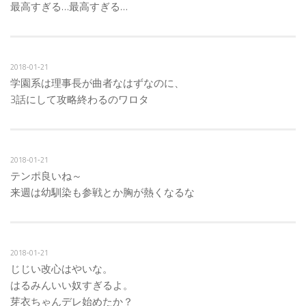
最高すぎる…最高すぎる…
2018‐01‐21
学園系は理事長が曲者なはずなのに、
3話にして攻略終わるのワロタ
2018‐01‐21
テンポ良いね～
来週は幼馴染も参戦とか胸が熱くなるな
2018‐01‐21
じじい改心はやいな。
はるみんいい奴すぎるよ。
芽衣ちゃんデレ始めたか？