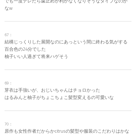
でも一度デレたら歯止めが利かなくなりそうなタイプなのか
なw
67：
結構じっくりした展開なのにあっという間に終わる気がする
百合色の24分でした
柚子いい人過ぎて将来ハゲそう
69：
芽衣は手強いが、おじいちゃんはチョロかった
はるみんと柚子がちょこちょこ髪型変えるの可愛いな
70：
原作も女性作者だからかcitrusの髪型や服装のこだわりはかな