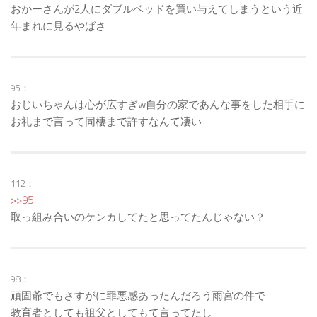
おかーさんが2人にダブルベッドを買い与えてしまうという近
年まれに見るやばさ
95：
おじいちゃんは心が広すぎw自分の家であんな事をした相手に
お礼まで言って同棲まで許すなんて凄い
112：
>>95
取っ組み合いのケンカしてたと思ってたんじゃない？
98：
頑固爺でもさすがに罪悪感あったんだろう雨宮の件で
教育者としても祖父としてもて言ってたし