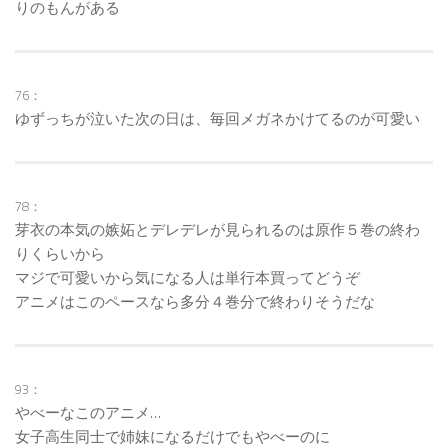
りのもんがある
76：
ゆずっちが泣いた次の日は、毎回メガネかけてるのが可愛い
78：
芽衣の本気の嫉妬とデレデレが見られるのは原作５巻の終わ
りくらいから
マジで可愛いから気になる人は単行本買ってどうぞ
アニメはこのペースなら多分４巻分で終わりそうだな
93：
やべーなこのアニメ…
女子高生同士で姉妹になるだけでもやべーのに