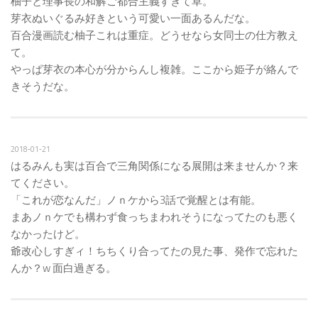
柚子と理事長の和解ご都合主義すぎて草。
芽衣ぬいぐるみ好きという可愛い一面あるんだな。
百合漫画読む柚子これは重症。どうせなら女同士の仕方教え
て。
やっぱ芽衣の本心が分からんし複雑。ここから姫子が絡んで
きそうだな。
2018‐01‐21
はるみんも実は百合で三角関係になる展開は来ませんか？来
てください。
「これが恋なんだ」ノｎケから3話で覚醒とは有能。
まあノｎケでも構わず食っちまわれそうになってたのも悪く
なかったけど。
爺改心しすぎィ！ちちくり合ってたの見た事、発作で忘れた
んか？w 面白過ぎる。