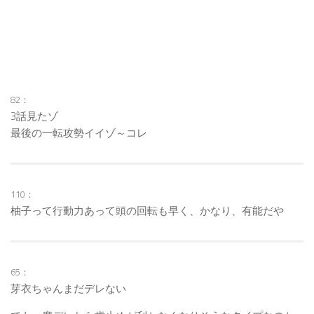
82：
3話見たゾ
最後の一転攻勢イイゾ～コレ
110：
柚子って行動力あって頭の回転も早く、かなり、有能だや
65：
芽衣ちゃんまだデレない