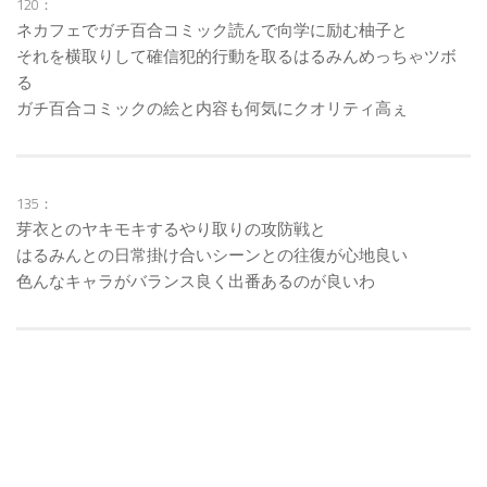
120：
ネカフェでガチ百合コミック読んで向学に励む柚子と
それを横取りして確信犯的行動を取るはるみんめっちゃツボ
る
ガチ百合コミックの絵と内容も何気にクオリティ高ぇ
135：
芽衣とのヤキモキするやり取りの攻防戦と
はるみんとの日常掛け合いシーンとの往復が心地良い
色んなキャラがバランス良く出番あるのが良いわ