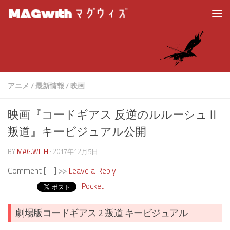
アニメ
/
最新情報
/
映画
映画『コードギアス 反逆のルルーシュⅡ
叛道』キービジュアル公開
BY
MAG.WITH
·
2017年12月5日
Comment [
-
] >>
Leave a Reply
Pocket
劇場版コードギアス 2 叛道 キービジュアル