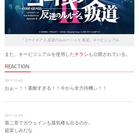
『コードギアス 反逆のルルーシュⅡ 叛道』キービジュアル
また、キービジュアルを使用した
チラシ
も公開されている。
R
EACTION
2017-12-05
おぉ～！！素敵すぎる！！今から全力待機ぃ！！
2017-12-05
第二章でガウェインも蜃気楼も出るのか。
超楽しみだな