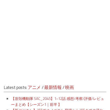
Latest posts:
アニメ
/
最新情報
/
映画
【攻殻機動隊 SAC_2045】1~12話 感想/考察/評価/レビュ
ーまとめ【シーズン1｜前半 】