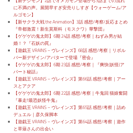
【新デジモン】2話でオメガモン登場から3話までの流れ
に不満の声。展開早すぎ安売りしすぎ【ウォーゲーム/ア
ルゴモン】
【新サクラ大戦 the Animation】3話 感想/考察/反応まとめ
『帝都激震！新生莫斯科（モスクワ）華撃団』
【ゲゲゲの鬼太郎】6期 24話 感想/考察｜ねずみ男が結
婚！？『石妖の罠』
【遊戯王 VRAINS – ヴレインズ】68話 感想/考察｜リボル
バー新デザイン/アバターで登場『密会』
【ゲゲゲの鬼太郎】6期 23話 感想/考察｜『爽快(妖怪)ア
パート秘話』
【遊戯王 VRAINS – ヴレインズ】第66話 感想/考察｜アー
スとアクア
【ゲゲゲの鬼太郎】6期 22話 感想/考察｜牛鬼回 猫娘奮闘
『暴走!!最恐妖怪牛鬼』
【遊戯王 VRAINS – ヴレインズ】第65話 感想/考察｜詰め
デュエル｜彦久保脚本
【遊戯王 VRAINS – ヴレインズ】第64話 感想/考察｜遊作
と草薙さんの出会い