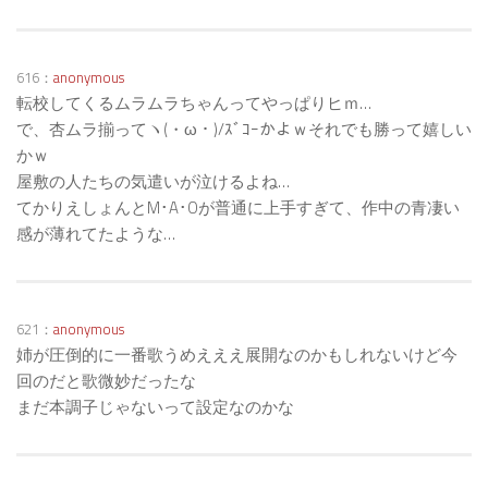
616：
anonymous
転校してくるムラムラちゃんってやっぱりヒｍ…
で、杏ムラ揃ってヽ(・ω・)/ｽﾞｺｰかよｗそれでも勝って嬉しい
かｗ
屋敷の人たちの気遣いが泣けるよね…
てかりえしょんとM･A･Oが普通に上手すぎて、作中の青凄い
感が薄れてたような…
621：
anonymous
姉が圧倒的に一番歌うめえええ展開なのかもしれないけど今
回のだと歌微妙だったな
まだ本調子じゃないって設定なのかな