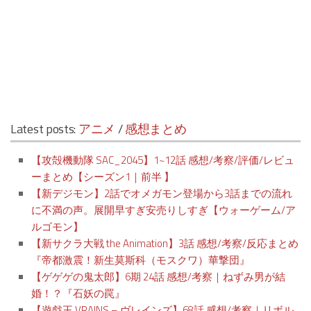
Latest posts:
アニメ
/
感想まとめ
【攻殻機動隊 SAC_2045】1~12話 感想/考察/評価/レビュ
ーまとめ【シーズン1｜前半 】
【新デジモン】2話でオメガモン登場から3話までの流れ
に不満の声。展開早すぎ安売りしすぎ【ウォーゲーム/ア
ルゴモン】
【新サクラ大戦 the Animation】3話 感想/考察/反応まとめ
『帝都激震！新生莫斯科（モスクワ）華撃団』
【ゲゲゲの鬼太郎】6期 24話 感想/考察｜ねずみ男が結
婚！？『石妖の罠』
【遊戯王 VRAINS – ヴレインズ】68話 感想/考察｜リボル