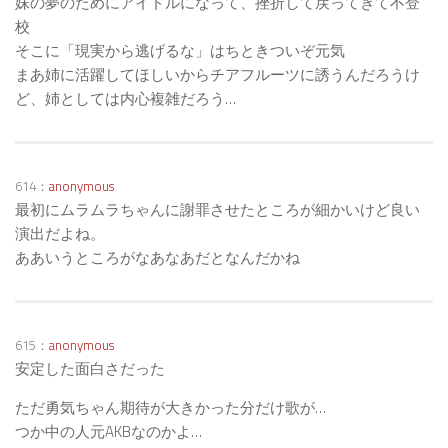
妹の夢のためにアイドルになって、挫折して戻ってきて不登
校
そこに「現実から逃げるな」はちときついぞ元気
まあ姉に活躍してほしいからチアフルーツに誘うんだろうけ
ど、姉としては内心複雑だろう…
614：
anonymous
最初にムラムラちゃんに謝罪させたところが細かいけど良い
演出だよね。
ああいうところがなあなあだとなんだかね
615：
anonymous
安定した面白さだった
ただ勇気ちゃん期待が大きかった分だけ歌が…
つか中の人元AKBなのかよ…