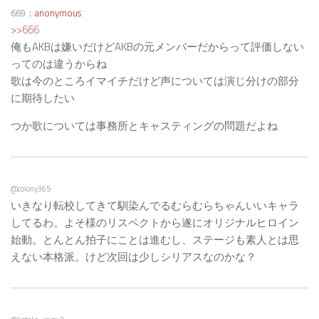
669：
anonymous
>>666
俺もAKBは嫌いだけどAKBの元メンバーだからって評価しない
ってのは違うからね
歌は今のところイマイチだけど声については演じ分けの部分
に期待したい
つか歌については事務所とキャスティングの問題だよね
@colony365
いきなり転校してきて馴染んでるむらむらちゃんいいキャラ
してるわ。よそ様のリスペクトから遂にオリジナルヒロイン
始動。とんとん拍子にことは進むし、ステージも素人とは思
えない本格派。けど次回は少しシリアスなのかな？