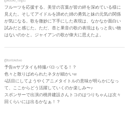
@kotoko_raigu2
フルーツを応援する、美甘の言葉が皆の絆を深めている様に
見えた。そしてアイドルを諦めた姉の勇気と妹の元気の関係
が気になる。歌を微妙に下手にした表現は、なかなか面白い
試みだと感じた。ただ、杏と果音の歌の表現はもっと良い物
はないのかと。ジャイアンの歌が偉大に思えたよ。
@tontokotwo
予告wサブタイも特撮パロってる！？
色々と散りばめられたネタが細かいw
4話目にしてようやくアニメタイトルの意味が明らかになっ
て、ここからどう活躍していくのか楽しみ〜♪
スポンサーで出演の桃井建設さんトコのはつりちゃんは次々
回くらいには出るかなぁ！？