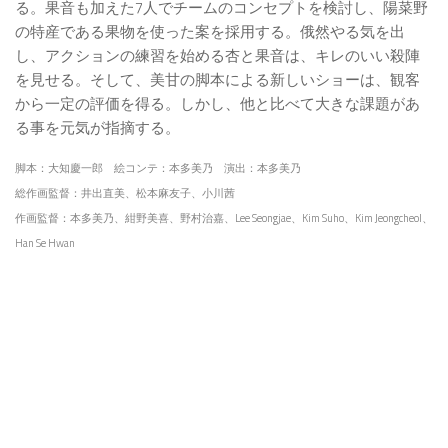
る。果音も加えた7人でチームのコンセプトを検討し、陽菜野
の特産である果物を使った案を採用する。俄然やる気を出
し、アクションの練習を始める杏と果音は、キレのいい殺陣
を見せる。そして、美甘の脚本による新しいショーは、観客
から一定の評価を得る。しかし、他と比べて大きな課題があ
る事を元気が指摘する。
脚本：大知慶一郎 絵コンテ：本多美乃 演出：本多美乃
総作画監督：井出直美、松本麻友子、小川茜
作画監督：本多美乃、紺野美喜、野村治嘉、Lee Seongjae、Kim Suho、Kim Jeongcheol、
Han Se Hwan