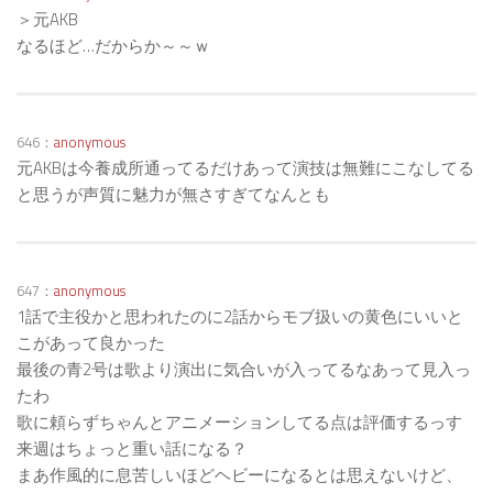
＞元AKB
なるほど…だからか～～ｗ
646：
anonymous
元AKBは今養成所通ってるだけあって演技は無難にこなしてる
と思うが声質に魅力が無さすぎてなんとも
647：
anonymous
1話で主役かと思われたのに2話からモブ扱いの黄色にいいと
こがあって良かった
最後の青2号は歌より演出に気合いが入ってるなあって見入っ
たわ
歌に頼らずちゃんとアニメーションしてる点は評価するっす
来週はちょっと重い話になる？
まあ作風的に息苦しいほどヘビーになるとは思えないけど、