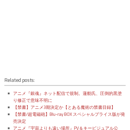
Related posts:
アニメ『銀魂』ネット配信で規制。蓮舫氏、圧倒的黒塗
り修正で意味不明に
【禁書】アニメ3期決定か【とある魔術の禁書目録】
【禁書/超電磁砲】Blu-ray BOX スペシャルプライス版が発
売決定
アニメ『宇宙よりも遠い場所』PV＆キービジュアル公