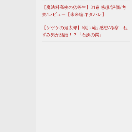
【魔法科高校の劣等生】31巻 感想/評価/考
察/レビュー【未来編|ネタバレ】
【ゲゲゲの鬼太郎】6期 24話 感想/考察｜ね
ずみ男が結婚！？『石妖の罠』