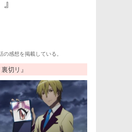
リ』
話の感想を掲載している。
ノ裏切リ』