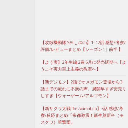
【攻殻機動隊 SAC_2045】1~12話 感想/考察/
評価/レビューまとめ【シーズン1｜前半 】
【よう実】2年生編 2巻 6月に発売延期へ【よ
うこそ実力至上主義の教室へ】
【新デジモン】2話でオメガモン登場から3
話までの流れに不満の声。展開早すぎ安売り
しすぎ【ウォーゲーム/アルゴモン】
【新サクラ大戦 the Animation】3話 感想/考
察/反応まとめ『帝都激震！新生莫斯科（モ
スクワ）華撃団』