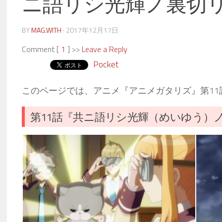
ニ語リシ光輝ノ裏切
BY
MAG.WITH
·
2017年12月17日
Comment [
1
] >>
Leave a Reply
Pocket
このページでは、アニメ『アニメガタリズ』第11
第11話『共ニ語リシ光輝（めいゆう）