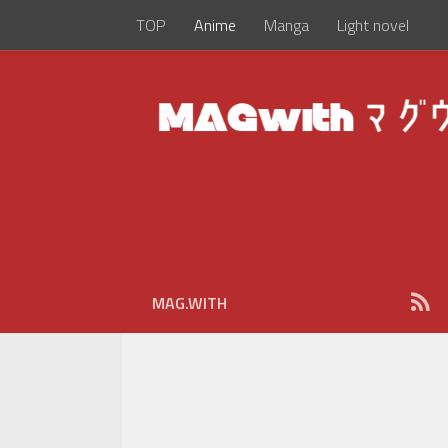
TOP
Anime
Manga
Light novel
MAG.WITH