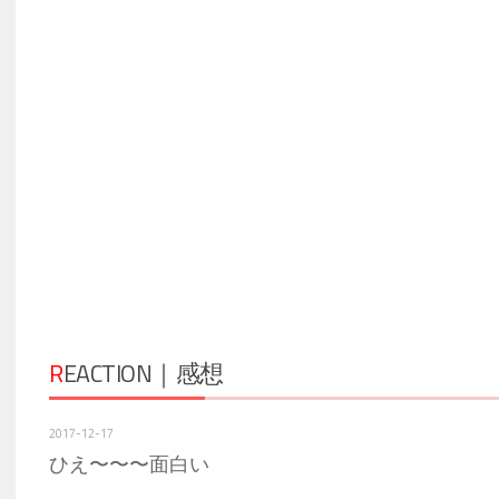
R
EACTION｜感想
2017-12-17
ひえ〜〜〜面白い