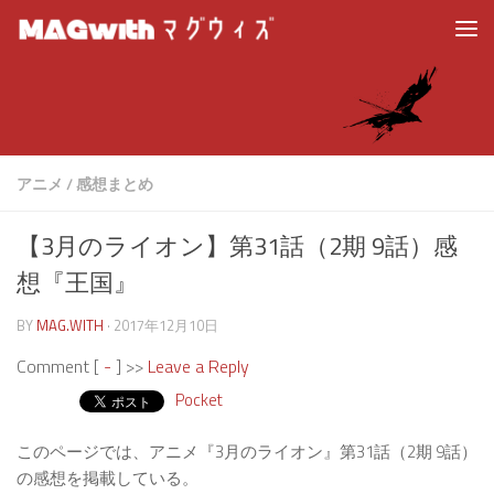
アニメ
/
感想まとめ
【3月のライオン】第31話（2期 9話）感
想『王国』
BY
MAG.WITH
·
2017年12月10日
Comment [
-
] >>
Leave a Reply
Pocket
このページでは、アニメ『3月のライオン』第31話（2期 9話）
の感想を掲載している。