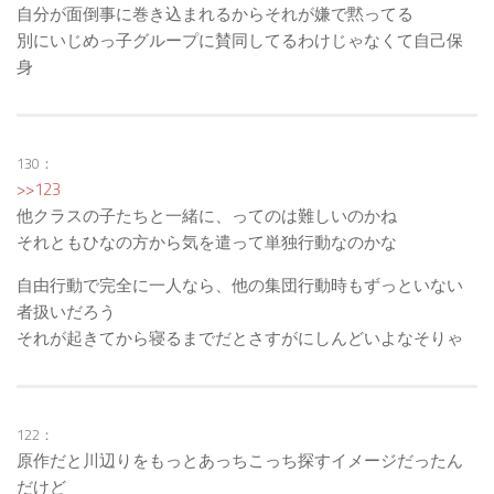
自分が面倒事に巻き込まれるからそれが嫌で黙ってる
別にいじめっ子グループに賛同してるわけじゃなくて自己保
身
130：
>>123
他クラスの子たちと一緒に、ってのは難しいのかね
それともひなの方から気を遣って単独行動なのかな
自由行動で完全に一人なら、他の集団行動時もずっといない
者扱いだろう
それが起きてから寝るまでだとさすがにしんどいよなそりゃ
122：
原作だと川辺りをもっとあっちこっち探すイメージだったん
だけど