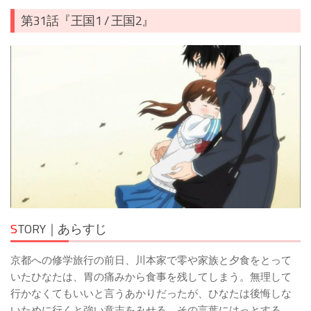
第31話『王国1 / 王国2』
S
TORY｜あらすじ
京都への修学旅行の前日、川本家で零や家族と夕食をとって
いたひなたは、胃の痛みから食事を残してしまう。無理して
行かなくてもいいと言うあかりだったが、ひなたは後悔しな
いために行くと強い意志をみせる。その言葉にはっとする