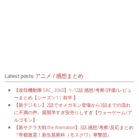
Latest posts:
アニメ
/
感想まとめ
【攻殻機動隊 SAC_2045】1~12話 感想/考察/評価/レビュ
ーまとめ【シーズン1｜前半 】
【新デジモン】2話でオメガモン登場から3話までの流れ
に不満の声。展開早すぎ安売りしすぎ【ウォーゲーム/ア
ルゴモン】
【新サクラ大戦 the Animation】3話 感想/考察/反応まとめ
『帝都激震！新生莫斯科（モスクワ）華撃団』