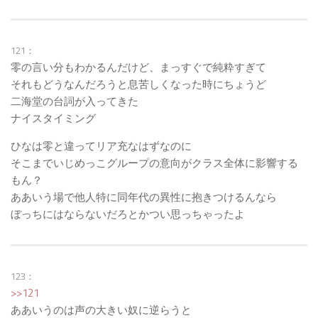
121：
零の言い分もわかるんだけど、まっすぐで純粋すぎて
それもどうなんだろうと息苦しくなった時にちょうど
二海堂の台詞が入ってきた
ナイスタイミング
ひなは零と違ってリア充なはずなのに
そこまでいじめっこグループの意向がクラス全体に影響する
もん？
ああいう場で他人特に同年代の異性に抱きつけるんなら
ぼっちにはならないだろとかつい思っちゃったよ
123：
>>121
ああいうのは声の大きい奴に逆らうと