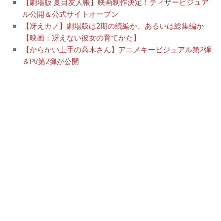
【劇場版 夏目友人帳】映画制作決定！ティザービジュア
ル公開＆公式サイトオープン
【冴えカノ】劇場版は2期の続編か、あるいは総集編か
【映画：冴えない彼女の育てかた】
【からかい上手の高木さん】アニメキービジュアル第2弾
＆PV第2弾が公開