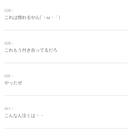
528：
これは惚れるやん(´・ω・｀)
628：
これもう付き合ってるだろ
630：
やったぜ
641：
こんなん泣くは・・