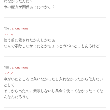
わなかったんだ？
申の能力が関係あったのかな？
454：
anonymous
>>367
使う前に殺されたかんじかなぁ
なんで索敵しなかったとかちょっとガバいとこもあるけど
488：
anonymous
>>454
申がいたところは鳥いなかったし入れなかったから仕方ない
として
そこから出たのに索敵しないし鳥全く使ってなかったってな
んなんだろうな