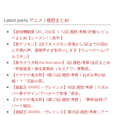
Latest posts:
アニメ
/
感想まとめ
【攻殻機動隊 SAC_2045】1~12話 感想/考察/評価/レビュ
ーまとめ【シーズン1｜前半 】
【新デジモン】2話でオメガモン登場から3話までの流れ
に不満の声。展開早すぎ安売りしすぎ【ウォーゲーム/ア
ルゴモン】
【新サクラ大戦 the Animation】3話 感想/考察/反応まとめ
『帝都激震！新生莫斯科（モスクワ）華撃団』
【ゲゲゲの鬼太郎】6期 24話 感想/考察｜ねずみ男が結
婚！？『石妖の罠』
【遊戯王 VRAINS – ヴレインズ】68話 感想/考察｜リボル
バー新デザイン/アバターで登場『密会』
【ゲゲゲの鬼太郎】6期 23話 感想/考察｜『爽快(妖怪)ア
パート秘話』
【遊戯王 VRAINS – ヴレインズ】第66話 感想/考察｜アー