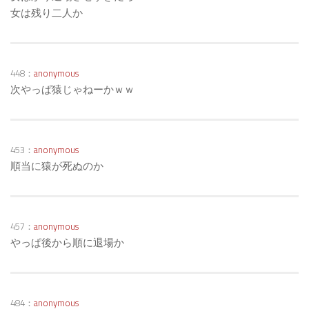
女は残り二人か
448：
anonymous
次やっぱ猿じゃねーかｗｗ
453：
anonymous
順当に猿が死ぬのか
457：
anonymous
やっぱ後から順に退場か
484：
anonymous