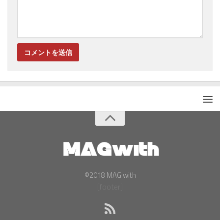
©2018 MAG.with
[footer]