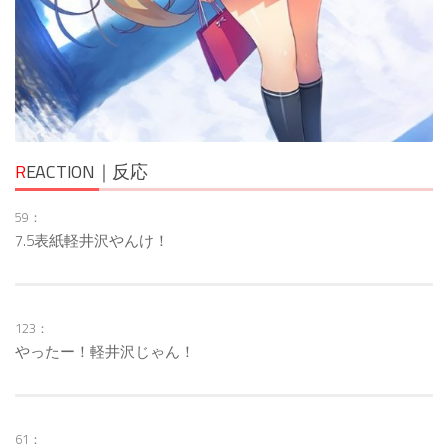
R
EACTION｜反応
59：
7.5表紙軽井沢やんけ！
123：
やったー！軽井沢じゃん！
61：