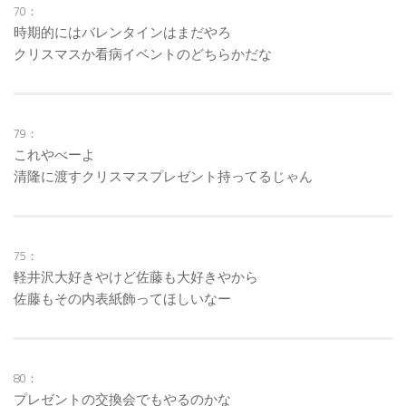
70：
時期的にはバレンタインはまだやろ
クリスマスか看病イベントのどちらかだな
79：
これやべーよ
清隆に渡すクリスマスプレゼント持ってるじゃん
75：
軽井沢大好きやけど佐藤も大好きやから
佐藤もその内表紙飾ってほしいなー
80：
プレゼントの交換会でもやるのかな