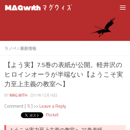
ラノベ
/
最新情報
【よう実】7.5巻の表紙が公開。軽井沢の
ヒロインオーラが半端ない【ようこそ実
力至上主義の教室へ】
BY
MAG.WITH
·
2017年12月16日
Comment [
5
] >>
Leave a Reply
Pocket
ようこそ実力至上主義の教室へ 7.5巻表紙