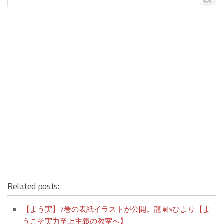
Related posts:
【よう実】7巻の表紙イラストが公開。龍園×ひより【よ
うこそ実力至上主義の教室へ】