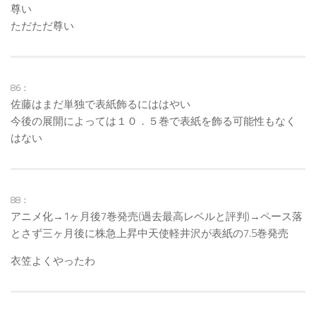
尊い
ただただ尊い
86：
佐藤はまだ単独で表紙飾るにははやい
今後の展開によっては１０．５巻で表紙を飾る可能性もなく
はない
88：
アニメ化→1ヶ月後7巻発売(過去最高レベルと評判)→ペース落
とさず三ヶ月後に株急上昇中天使軽井沢が表紙の7.5巻発売
衣笠よくやったわ