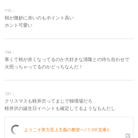
115：
頰が微妙に赤いのもポイント高い
ホント可愛い
134：
寒くて頰が赤くなってるのか大好きな清隆との待ち合わせで
火照っちゃってるのかどっちなんだ！
131：
クリスマスも軽井沢ってまじで独壇場だろ
軽井沢の誕生日イベントも確定してるようなもんだし
ようこそ実力至上主義の教室へ7.5 (MF文庫J)