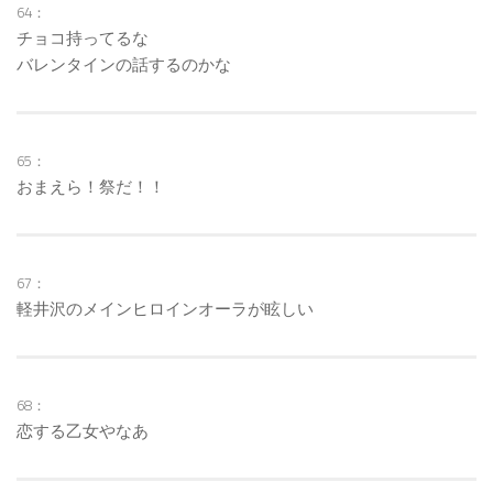
64：
チョコ持ってるな
バレンタインの話するのかな
65：
おまえら！祭だ！！
67：
軽井沢のメインヒロインオーラが眩しい
68：
恋する乙女やなあ