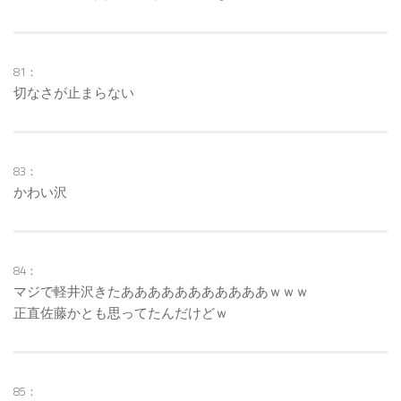
81：
切なさが止まらない
83：
かわい沢
84：
マジで軽井沢きたあああああああああああｗｗｗ
正直佐藤かとも思ってたんだけどｗ
85：