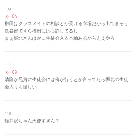
109：
>>104
櫛田はクラスメイトの相談とか受ける立場だから出てきそう
長谷部ですら櫛田には心許してるし
まぁ堀北さんは次に生徒会入る本編あるからええやろ
118：
>>109
清隆が兄貴に生徒会には俺が行くとか言ってたら堀北の生徒
会入りも怪しい
116：
軽井沢ちゃん天使すぎん？