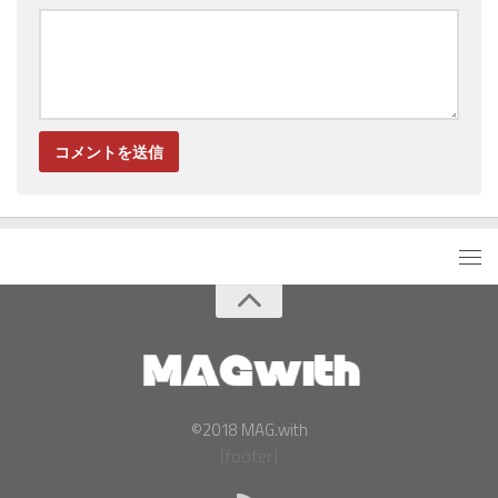
©2018 MAG.with
[footer]