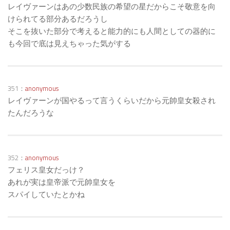
レイヴァーンはあの少数民族の希望の星だからこそ敬意を向
けられてる部分あるだろうし
そこを抜いた部分で考えると能力的にも人間としての器的に
も今回で底は見えちゃった気がする
351：
anonymous
レイヴァーンが国やるって言うくらいだから元帥皇女殺され
たんだろうな
352：
anonymous
フェリス皇女だっけ？
あれが実は皇帝派で元帥皇女を
スパイしていたとかね