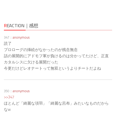
R
EACTION｜感想
347：
anonymous
読了
プロローグの挿絵がなかったのが残念無念
話の展開的にアドモフ軍が負けるのは分かってたけど、正直
カタルシスに欠ける展開だった
今更だけどレオナートって無双というよりチートだよね
350：
anonymous
>>347
ほとんど「綺麗な項羽」「綺麗な呂布」みたいなものだから
なw