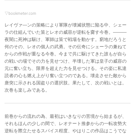
▽bookmeter.com
レイヴァ―ンの策略により軍隊が壊滅状態に陥る中、シェー
ラの仕組んでいた策とレオの威容が逆転を齎す今巻。―――
夜闇に死神は駆け、軍師は策で戦場を動かす。窮地だろうと
何のその、レオの個人の武勇。その伝奇にシェーラの兼ねて
からの作戦が重なる今巻。今まで共に駆けてきた誰もが自ら
の戦いの場でその力を見せつけ、半壊した軍は皇子の威容の
元に奮い立ち、限界を超えた力を見せつける。その姿に私達
読者の心も燃え上がり奮い立つのである。壊走させた敵から
唐突に示される国盗りの選択肢。果たして、次の戦いとは。
次巻も楽しみである。
前巻からの流れの為、最初はいきなりの苦境から始まるが、
それもほんの少しの間で、レオナート推参からの一転攻勢大
逆転を際立たせるスパイス程度、やはりこの作品はこうでな