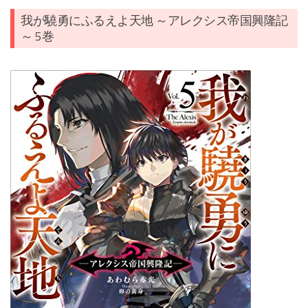
我が驍勇にふるえよ天地 ～アレクシス帝国興隆記
～ 5巻