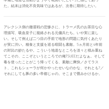
た。結末は消化不良気味ではあるが、次巻に期待したい。
アレクシス側の撤退戦の悲惨さに、トラーメ氏のお茶目な心
理描写、吸血皇子に籠絡される元傭兵たち。いや実に楽し
い。そして例えば二つ目の手前で地形の問題に気付くあたり
が実に渋い。糧食と支援を巡る暗闘も素敵。5ヵ月前と4年前
の対比の妙たるや。こういう地道なところを淡々と積み重ね
てこその、ここぞというところでの俺TSUEEだよなぁ。そして
毒を使ったことがこう帰ってくる、素敵に爽快／さてラス
ト、これもシェーラが何かやったせいなのかな、それとも?／
それにしても豚の多い帝都じゃの。そこまで畳みかけるか。