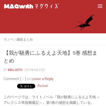
ラノベ
/
感想まとめ
【我が驍勇にふるえよ天地】5巻 感想ま
とめ
BY
MAG.WITH
·
2017年8月23日
Comment [
-
] >>
Leave a Reply
Pocket
このページでは、ライトノベル『我が驍勇にふるえよ天地 ～
アレクシス帝国興隆記～』第5巻の感想を掲載している。