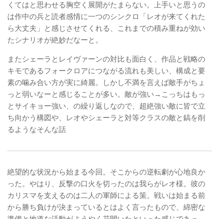
くてはと思わせる胸空く展開がたまらない。上手いと思うの
は作中の兵と読者感情に一つのシンクロ「レオが来てくれた
ら大丈夫」と感じさせてくれる、これまでの積み重ねが効い
たシナリオが絶妙だなーと。
またシェーラとレイヴァーンの対比も面白く、作品と戦略の
キモであるフォークロアにつながる流れも美しい、構成と要
素の噛み合い方が実に綺麗。しかし不満を言えば敵手がちょ
っと弱いなーと感じることが多い。敵が強い→こっちはもっ
とサイキョー強い、の繰り返しなので、超絶強い敵に皆で立
ち向かう構図や、レオやシェーラと対等クラスの敵と鎬を削
るようなそんな話
絶望的な状況から始まる今回。そこからの逆転劇が心地良か
った。やはり、反撃の口火を切ったのは我らがレオ様。彼の
カリスマを支えるのは二人の軍師による策。戦いは始まる前
から勝ち負けが決まっているとはよく言ったもので、綿密な
準備と地道な活動がようやく花開いたといった感じであっ