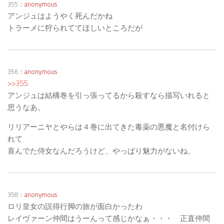
355：
anonymous
アンジュはようやく死んだかね
トラーメに狩られててほしいところだが
356：
anonymous
>>355
アンジュは結構巻を引っ張ってるから殺すなら描写いれると
思うなあ。
リリアーニヤとやらは４巻に出てきた毒薬の悪魔と名付けら
れて
喜んでた侍女なんだろうけど、やっぱり魅力がないね。
358：
anonymous
ロリ皇女の説得行脚の旅が面白かったわ
レイヴァーン仲間はうーんって感じかなぁ・・・ 正直仲間