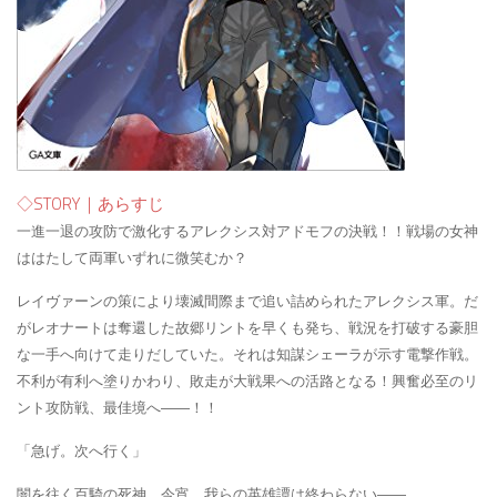
◇STORY｜あらすじ
一進一退の攻防で激化するアレクシス対アドモフの決戦！！
戦場の女神
ははたして両軍いずれに微笑むか？
レイヴァーンの策により壊滅間際まで追い詰められたアレクシス軍。
だ
がレオナートは奪還した故郷リントを早くも発ち、戦況を打破する豪胆
な一手へ向けて走りだしていた。
それは知謀シェーラが示す電撃作戦。
不利が有利へ塗りかわり、敗走が大戦果への活路となる！
興奮必至のリ
ント攻防戦、最佳境へ――！！
「急げ。次へ行く」
闇を往く百騎の死神。今宵、我らの英雄譚は終わらない――