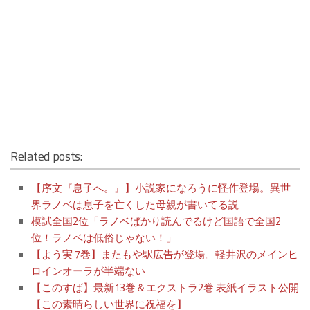
Related posts:
【序文『息子へ。』】小説家になろうに怪作登場。異世
界ラノベは息子を亡くした母親が書いてる説
模試全国2位「ラノベばかり読んでるけど国語で全国2
位！ラノベは低俗じゃない！」
【よう実 7巻】またもや駅広告が登場。軽井沢のメインヒ
ロインオーラが半端ない
【このすば】最新13巻＆エクストラ2巻 表紙イラスト公開
【この素晴らしい世界に祝福を】