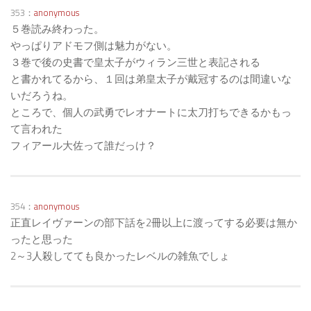
353：
anonymous
５巻読み終わった。
やっぱりアドモフ側は魅力がない。
３巻で後の史書で皇太子がウィラン三世と表記される
と書かれてるから、１回は弟皇太子が戴冠するのは間違いな
いだろうね。
ところで、個人の武勇でレオナートに太刀打ちできるかもっ
て言われた
フィアール大佐って誰だっけ？
354：
anonymous
正直レイヴァーンの部下話を2冊以上に渡ってする必要は無か
ったと思った
2～3人殺してても良かったレベルの雑魚でしょ