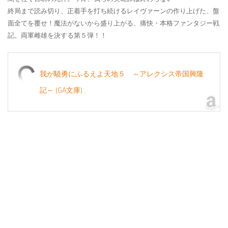
終局まで読み切り、正着手を打ち続けるレイヴァーンの作り上げた、盤
面全てを覆せ！
魔法がないから盛り上がる、痛快・本格ファンタジー戦
記。両軍雌雄を決する第５弾！！
我が驍勇にふるえよ天地５ ～アレクシス帝国興隆
記～ (GA文庫)