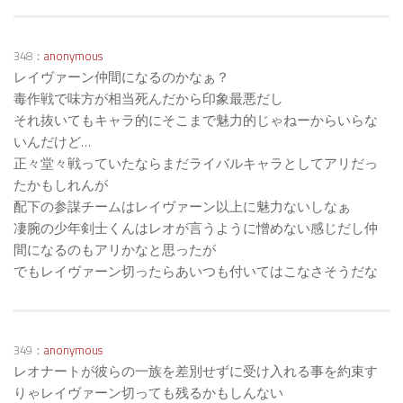
348：
anonymous
レイヴァーン仲間になるのかなぁ？
毒作戦で味方が相当死んだから印象最悪だし
それ抜いてもキャラ的にそこまで魅力的じゃねーからいらな
いんだけど…
正々堂々戦っていたならまだライバルキャラとしてアリだっ
たかもしれんが
配下の参謀チームはレイヴァーン以上に魅力ないしなぁ
凄腕の少年剣士くんはレオが言うように憎めない感じだし仲
間になるのもアリかなと思ったが
でもレイヴァーン切ったらあいつも付いてはこなさそうだな
349：
anonymous
レオナートが彼らの一族を差別せずに受け入れる事を約束す
りゃレイヴァーン切っても残るかもしんない