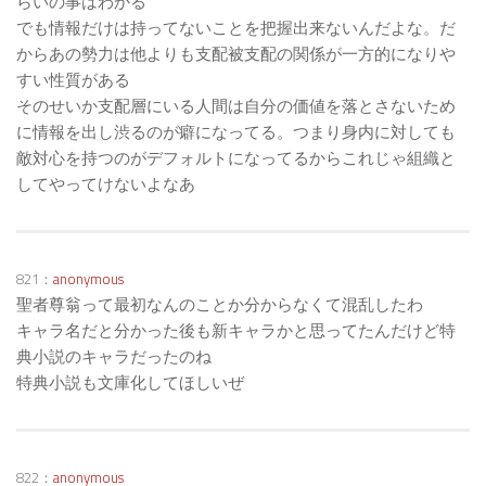
らいの事はわかる
でも情報だけは持ってないことを把握出来ないんだよな。だ
からあの勢力は他よりも支配被支配の関係が一方的になりや
すい性質がある
そのせいか支配層にいる人間は自分の価値を落とさないため
に情報を出し渋るのが癖になってる。つまり身内に対しても
敵対心を持つのがデフォルトになってるからこれじゃ組織と
してやってけないよなあ
821：
anonymous
聖者尊翁って最初なんのことか分からなくて混乱したわ
キャラ名だと分かった後も新キャラかと思ってたんだけど特
典小説のキャラだったのね
特典小説も文庫化してほしいぜ
822：
anonymous