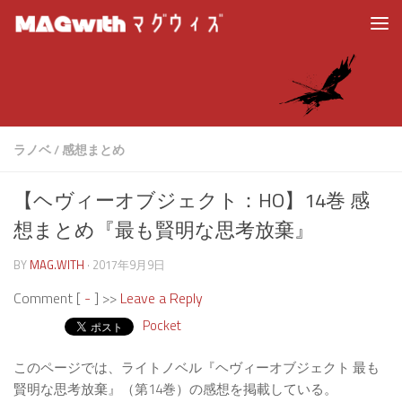
ラノベ
/
感想まとめ
【ヘヴィーオブジェクト：HO】14巻 感
想まとめ『最も賢明な思考放棄』
BY
MAG.WITH
·
2017年9月9日
Comment [
-
] >>
Leave a Reply
Pocket
このページでは、ライトノベル『ヘヴィーオブジェクト 最も
賢明な思考放棄』（第14巻）の感想を掲載している。