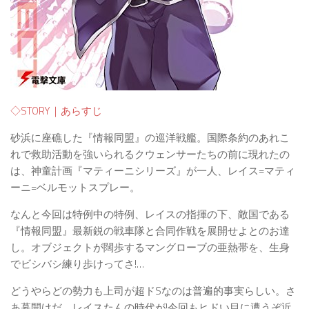
◇STORY｜あらすじ
砂浜に座礁した『情報同盟』の巡洋戦艦。国際条約のあれこ
れで救助活動を強いられるクウェンサーたちの前に現れたの
は、神童計画『マティーニシリーズ』が一人、レイス=マティ
ーニ=ベルモットスプレー。
なんと今回は特例中の特例、レイスの指揮の下、敵国である
『情報同盟』最新鋭の戦車隊と合同作戦を展開せよとのお達
し。オブジェクトが闊歩するマングローブの亜熱帯を、生身
でビシバシ練り歩けってさ!…
どうやらどの勢力も上司が超ドSなのは普遍的事実らしい。さ
あ幕開けだ、レイスたんの時代が!今回もヒドい目に遭うぞ近