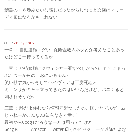
禁書の１８巻みたいな感じだったからしれっと次回はマリー
ディ回になるかもしれない
800：
anonymous
一章 ： 自動運転エグい…保険金殺人ネタとか考えたことあっ
たけどこー持ってくるか
二章 ： 小猫姫様にクウェンサー死すべしからの、たてにまっ
ぷたつーからの、おにいちゃんっ
笑い殺す気かw そしてヘイヴィアは三度死ぬw
ミョンリがキャラ立ってきたのはいいんだけど、パニくると
刺されそうだw
三章 ： 誰だよ住むなら情報同盟つったの、国ごとデスゲーム
じゃねーかこんなん(知らなきゃ幸せ)
最初からGoogleだろうなーとは思ってたけど
Google、FB、Amazon、Twitter 辺りのビックデータ以降だよな