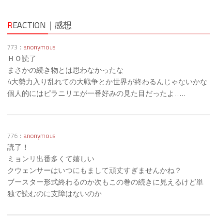
R
EACTION｜感想
773：
anonymous
ＨＯ読了
まさかの続き物とは思わなかったな
4大勢力入り乱れての大戦争とか世界が終わるんじゃないかな
個人的にはピラニリエが一番好みの見た目だったよ……
776：
anonymous
読了！
ミョンリ出番多くて嬉しい
クウェンサーはいつにもまして頑丈すぎませんかね？
ブースター形式終わるのか次もこの巻の続きに見えるけど単
独で読むのに支障はないのか