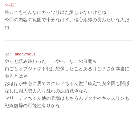
>>821
特典でもそんなにガッツリ出た訳じゃないけどね
今回の内容の範囲で十分なはず、信心組織の長みたいな人だ
ね
827：
anonymous
やっと読み終わったー！やべーなこの展開ｗ
街ごとオブジェクト化は想像したことあるけどまさか本当に
やるとはｗ
おほほが中心に居てスクルドちゃん復活確定で安全国も関係
なしに四大勢力入り乱れの泥沼戦争なら、
マリーディちゃん他の登場はもちろんプタナやキャスリンも
戦線復帰の可能性有りかな