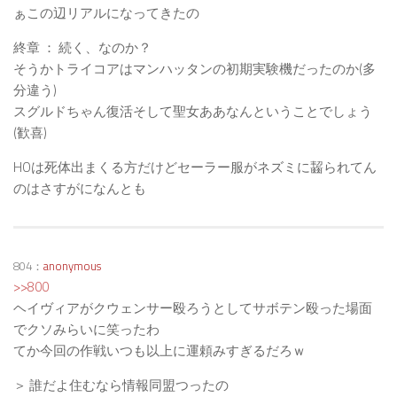
ぁこの辺リアルになってきたの
終章 ： 続く、なのか？
そうかトライコアはマンハッタンの初期実験機だったのか(多
分違う)
スグルドちゃん復活そして聖女ああなんということでしょう
(歓喜)
HOは死体出まくる方だけどセーラー服がネズミに齧られてん
のはさすがになんとも
804：
anonymous
>>800
ヘイヴィアがクウェンサー殴ろうとしてサボテン殴った場面
でクソみらいに笑ったわ
てか今回の作戦いつも以上に運頼みすぎるだろｗ
＞ 誰だよ住むなら情報同盟つったの