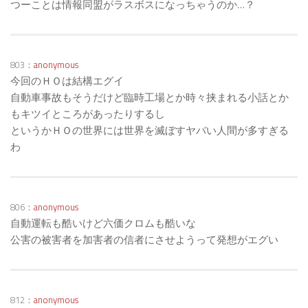
つーことは情報同盟がラスボスになっちゃうのか…？
803：
anonymous
今回のＨＯは結構エグイ
自動車事故もそうだけど臨時工場とか時々挟まれる小話とか
もキツイところがあったりするし
というかＨＯの世界には世界を滅ぼすヤバい人間が多すぎる
わ
806：
anonymous
自動運転も酷いけど六価クロムも酷いな
公害の被害者を加害者の信者にさせようって発想がエグい
812：
anonymous