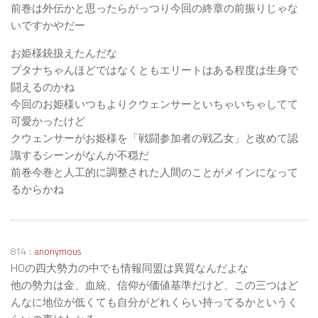
前巻は外伝かと思ったらがっつり今回の終章の前振りじゃな
いですかやだー
お姫様銃扱えたんだな
プタナちゃんほどではなくともエリートはある程度は生身で
闘えるのかね
今回のお姫様いつもよりクウェンサーといちゃいちゃしてて
可愛かったけど
クウェンサーがお姫様を「戦闘参加者の戦乙女」と改めて認
識するシーンがなんか不穏だ
前巻今巻と人工的に調整された人間のことがメインになって
るからかね
814：
anonymous
HOの四大勢力の中でも情報同盟は異質なんだよな
他の勢力は金、血統、信仰が価値基準だけど、この三つはど
んなに地位が低くても自分がどれくらい持ってるかというく