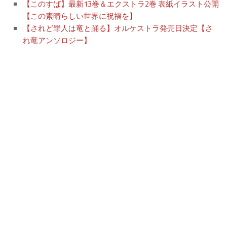
【このすば】最新13巻＆エクストラ2巻 表紙イラスト公開
【この素晴らしい世界に祝福を】
【されど罪人は竜と踊る】オルケストラ発売日決定【さ
れ竜アンソロジー】