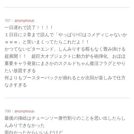
787：
anonymous
一日遅れで読了！！！！
１日目に２章まで読んで「やっぱりHOはコメディじゃないか
ｗｗｗ」と笑いまくってたらこれだよ！！
かつてないビターエンド、しんみりする暇もなく畳み掛ける
超展開！！ 超巨大オブジェクトに動力炉を砲弾化、おほほ
重要キャラ発覚にまさかのスクルドちゃん復活フラグとやり
たい放題すぎる
何よりもブースターパックが崩れるとか次回が楽しみで仕方
なさすぎる
788：
anonymous
最後の挿絵はチェーンソー唐竹割りのことを思い出したらし
んみりできなかった
面白かったからいいんだけど