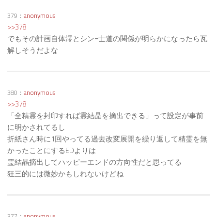
379：
anonymous
>>378
でもその計画自体澪とシン=士道の関係が明らかになったら瓦
解しそうだよな
380：
anonymous
>>378
「全精霊を封印すれば霊結晶を摘出できる」って設定が事前
に明かされてるし
折紙さん時に1回やってる過去改変展開を繰り返して精霊を無
かったことにするEDよりは
霊結晶摘出してハッピーエンドの方向性だと思ってる
狂三的には微妙かもしれないけどね
377：
anonymous