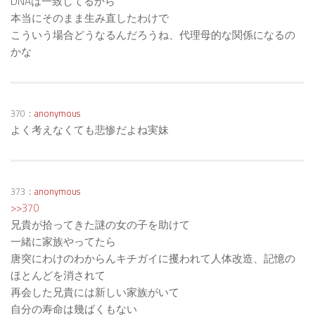
DNAは一致してるから
本当にそのまま生み直したわけで
こういう場合どうなるんだろうね、代理母的な関係になるの
かな
370：
anonymous
よく考えなくても悲惨だよね実妹
373：
anonymous
>>370
兄貴が拾ってきた謎の女の子を助けて
一緒に家族やってたら
唐突にわけのわからんキチガイに攫われて人体改造、記憶の
ほとんどを消されて
再会した兄貴には新しい家族がいて
自分の寿命は幾ばくもない