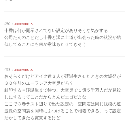
450：
anonymous
十香は何か開示されてない設定がありそうな気がする
公司たんのことだし十香と澪に士道が出会った時の状況が酷
似してることにも何か意味もたせてきそう
453：
anonymous
おそらくだけどアイク達３人が澪誕生させたときの大爆発が
３０年前のユーラシア大空災だろ？
封印する＝澪誕生まで待つ、大空災で１億５千万人だが見殺
しにするってことだからとんだエゴだよな
ここで３巻ラスト辺りで出た設定の「空間震は同じ規模の逆
波長の空間震を同時にぶつけることで相殺できる」って設定
活かしてきたら賞賛するけど