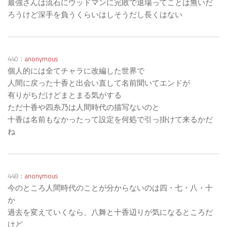
最強さんは流石にウッドマンに完敗で退場ってことは無いだ
ろうけど深手を負うくらいはしそうだし長くはない
440：
anonymous
個人的には全てチャラに改編した世界で
人間に戻った十香と出会い直して名前聞いてエンドが
有りがちだけどまとまる気がする
ただ十香や四糸乃は人間時代の描写ないのと
十香は名前もなかったって設定を何処で引っ掛けて来るかだ
ね
448：
anonymous
今のところ人間時代のことが分からないのは四・七・八・十
か
過去を変えていくなら、八舞と十香辺りが気になるところだ
けど