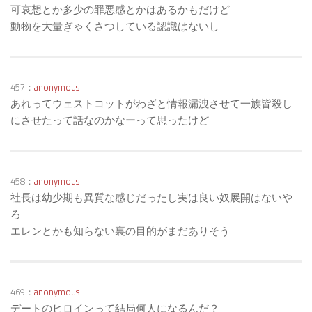
可哀想とか多少の罪悪感とかはあるかもだけど
動物を大量ぎゃくさつしている認識はないし
457：
anonymous
あれってウェストコットがわざと情報漏洩させて一族皆殺し
にさせたって話なのかなーって思ったけど
458：
anonymous
社長は幼少期も異質な感じだったし実は良い奴展開はないや
ろ
エレンとかも知らない裏の目的がまだありそう
469：
anonymous
デートのヒロインって結局何人になるんだ？