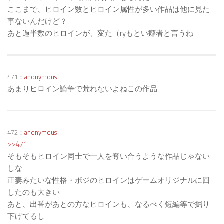
ここまで、ヒロイン数とヒロイン属性が多い作品は他に見た
事ないんだけど？
あと過半数のヒロインが、変た（ryもとい癖者と言うね
471：
anonymous
あまりヒロイン論争で荒れないよねこの作品
472：
anonymous
>>471
そもそもヒロイン同士で一人を奪い合うような作品じゃない
しな
正妻みたいな性格・ポジのヒロインはゲームオリジナルに回
したのも大きい
あと、出番があとの方なヒロインも、なるべく短編等で掘り
下げてるし