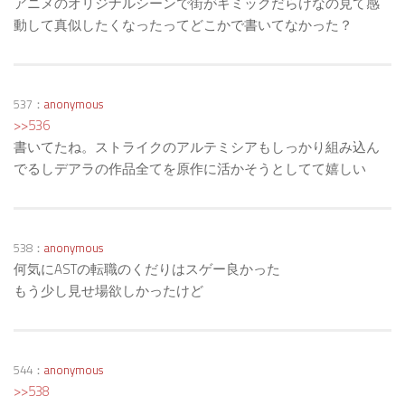
アニメのオリジナルシーンで街がギミックだらけなの見て感
動して真似したくなったってどこかで書いてなかった？
537：
anonymous
>>536
書いてたね。ストライクのアルテミシアもしっかり組み込ん
でるしデアラの作品全てを原作に活かそうとしてて嬉しい
538：
anonymous
何気にASTの転職のくだりはスゲー良かった
もう少し見せ場欲しかったけど
544：
anonymous
>>538