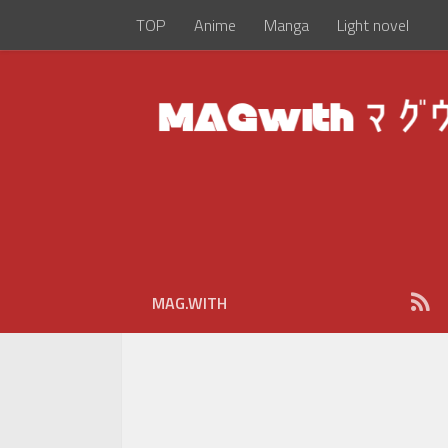
TOP
Anime
Manga
Light novel
MAG.WITH