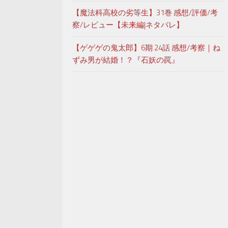
【魔法科高校の劣等生】31巻 感想/評価/考
察/レビュー【未来編|ネタバレ】
【ゲゲゲの鬼太郎】6期 24話 感想/考察｜ね
ずみ男が結婚！？『石妖の罠』