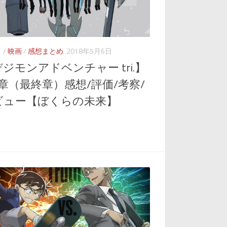
メ
/
映画
/
感想まとめ
2018年5月6日
ジモンアドベンチャー tri.】
章（最終章）感想/評価/考察/
ビュー【ぼくらの未来】