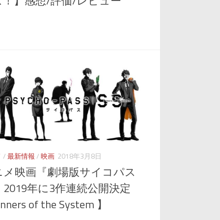
ズ！】感想/評価/レビュー
メ
/
最新情報
/
映画
2018年3月8日
ニメ映画『劇場版サイコパス
』2019年に3作連続公開決定
nners of the System 】