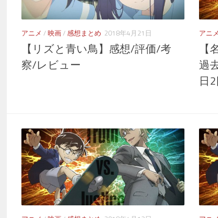
アニメ
/
映画
/
感想まとめ
2018年4月21日
アニ
【リズと青い鳥】感想/評価/考
【
察/レビュー
過
日2