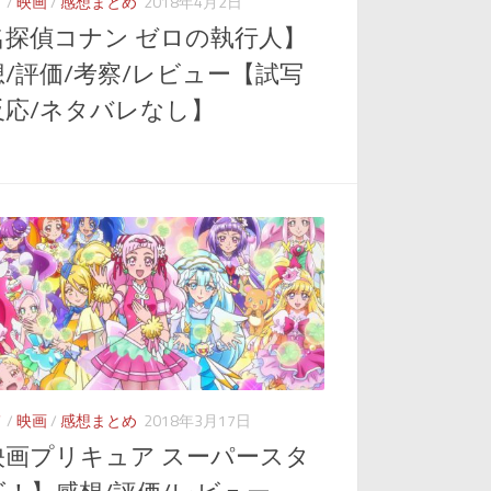
メ
/
映画
/
感想まとめ
2018年4月2日
名探偵コナン ゼロの執行人】
想/評価/考察/レビュー【試写
反応/ネタバレなし】
メ
/
映画
/
感想まとめ
2018年3月17日
映画プリキュア スーパースタ