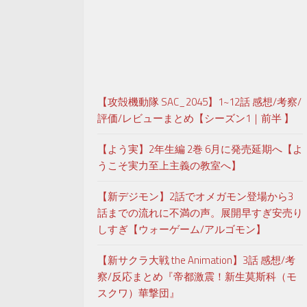
【攻殻機動隊 SAC_2045】1~12話 感想/考察/
評価/レビューまとめ【シーズン1｜前半 】
【よう実】2年生編 2巻 6月に発売延期へ【よ
うこそ実力至上主義の教室へ】
【新デジモン】2話でオメガモン登場から3
話までの流れに不満の声。展開早すぎ安売り
しすぎ【ウォーゲーム/アルゴモン】
【新サクラ大戦 the Animation】3話 感想/考
察/反応まとめ『帝都激震！新生莫斯科（モ
スクワ）華撃団』