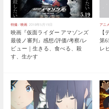
特撮
/
映画
2018年5月19日
アニ
映画『仮面ライダー アマゾンズ
【デ
最後ノ審判』感想/評価/考察/レ
第6
ビュー｜生きる、食べる、殺
レ
す、生かす