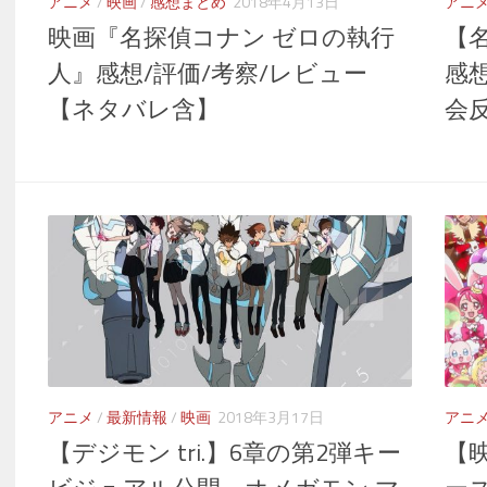
アニメ
/
映画
/
感想まとめ
2018年4月13日
アニ
映画『名探偵コナン ゼロの執行
【
人』感想/評価/考察/レビュー
感
【ネタバレ含】
会
アニメ
/
最新情報
/
映画
2018年3月17日
アニ
【デジモン tri.】6章の第2弾キー
【