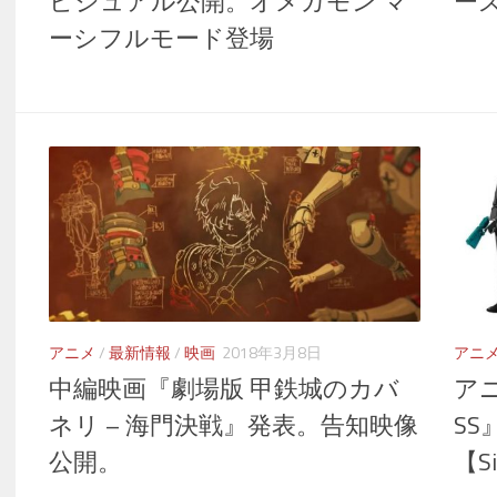
ビジュアル公開。オメガモン マ
ー
ーシフルモード登場
アニメ
/
最新情報
/
映画
2018年3月8日
アニ
中編映画『劇場版 甲鉄城のカバ
ア
ネリ – 海門決戦』発表。告知映像
SS
公開。
【Si