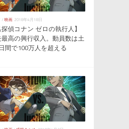
メ
/
映画
2018年4月18日
名探偵コナン ゼロの執行人】
去最高の興行収入。動員数は土
日間で100万人を超える