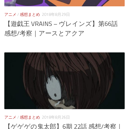
アニメ
/
感想まとめ
2018年8月29日
【遊戯王 VRAINS – ヴレインズ】第66話
感想/考察｜アースとアクア
アニメ
/
感想まとめ
2018年8月26日
【ゲゲゲの鬼太郎】6期 22話 感想/考察｜