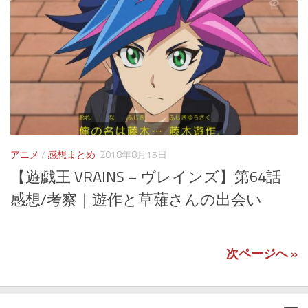
アニメ
/
感想まとめ
2018年8月15日
【遊戯王 VRAINS – ヴレインズ】第64話
感想/考察｜遊作と草薙さんの出会い
次ページへ »