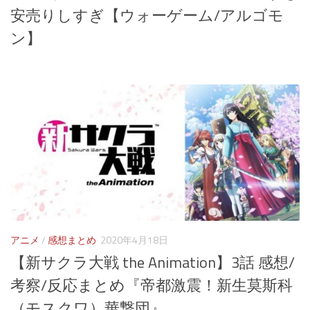
安売りしすぎ【ウォーゲーム/アルゴモ
ン】
アニメ
/
感想まとめ
2020年4月18日
【新サクラ大戦 the Animation】3話 感想/
考察/反応まとめ『帝都激震！新生莫斯科
（モスクワ）華撃団』