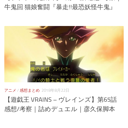
牛鬼回 猫娘奮闘『暴走!!最恐妖怪牛鬼』
アニメ
/
感想まとめ
2018年8月22日
【遊戯王 VRAINS – ヴレインズ】第65話
感想/考察｜詰めデュエル｜彦久保脚本