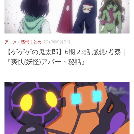
アニメ
/
感想まとめ
2018年9月2日
【ゲゲゲの鬼太郎】6期 23話 感想/考察｜
『爽快(妖怪)アパート秘話』