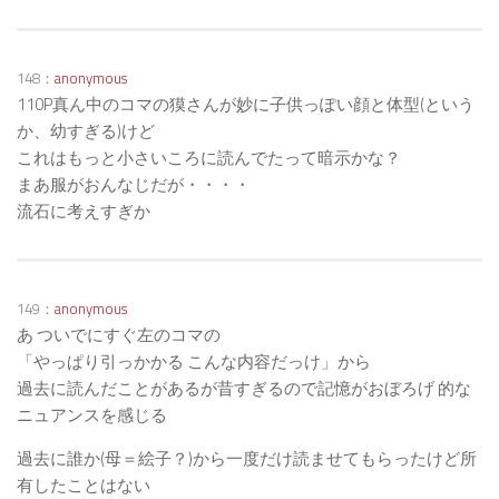
148：
anonymous
110P真ん中のコマの獏さんが妙に子供っぽい顔と体型(という
か、幼すぎる)けど
これはもっと小さいころに読んでたって暗示かな？
まあ服がおんなじだが・・・・
流石に考えすぎか
149：
anonymous
あ ついでにすぐ左のコマの
「やっぱり引っかかる こんな内容だっけ」から
過去に読んだことがあるが昔すぎるので記憶がおぼろげ 的な
ニュアンスを感じる
過去に誰か(母＝絵子？)から一度だけ読ませてもらったけど所
有したことはない