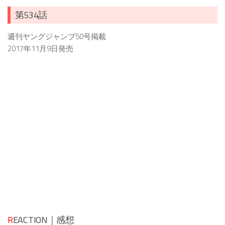
第534話
週刊ヤングジャンプ50号掲載
2017年11月9日発売
R
EACTION｜感想