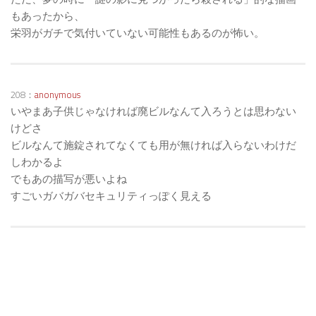
もあったから、
栄羽がガチで気付いていない可能性もあるのが怖い。
208：
anonymous
いやまあ子供じゃなければ廃ビルなんて入ろうとは思わない
けどさ
ビルなんて施錠されてなくても用が無ければ入らないわけだ
しわかるよ
でもあの描写が悪いよね
すごいガバガバセキュリティっぽく見える