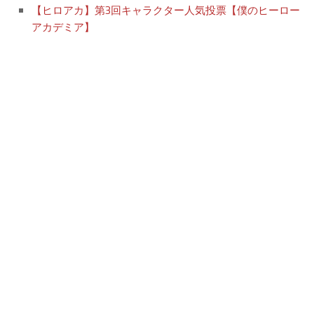
【ヒロアカ】第3回キャラクター人気投票【僕のヒーロー
アカデミア】