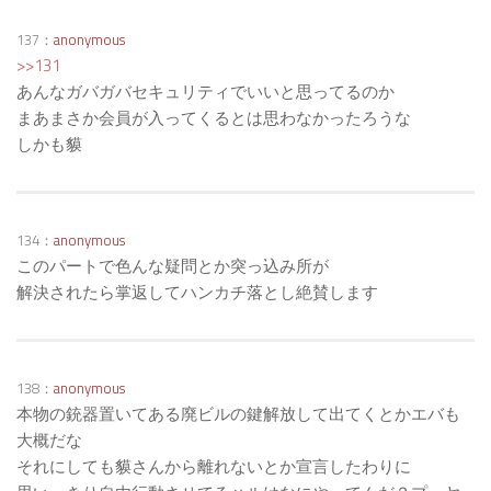
137：
anonymous
>>131
あんなガバガバセキュリティでいいと思ってるのか
まあまさか会員が入ってくるとは思わなかったろうな
しかも貘
134：
anonymous
このパートで色んな疑問とか突っ込み所が
解決されたら掌返してハンカチ落とし絶賛します
138：
anonymous
本物の銃器置いてある廃ビルの鍵解放して出てくとかエバも
大概だな
それにしても貘さんから離れないとか宣言したわりに