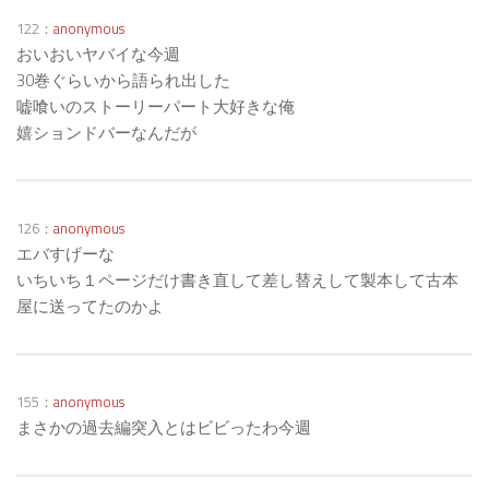
122：
anonymous
おいおいヤバイな今週
30巻ぐらいから語られ出した
嘘喰いのストーリーパート大好きな俺
嬉ションドバーなんだが
126：
anonymous
エバすげーな
いちいち１ページだけ書き直して差し替えして製本して古本
屋に送ってたのかよ
155：
anonymous
まさかの過去編突入とはビビったわ今週