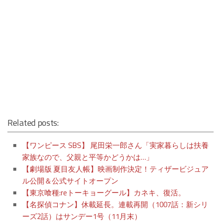
Related posts:
【ワンピース SBS】 尾田栄一郎さん「実家暮らしは扶養
家族なので、父親と平等かどうかは…」
【劇場版 夏目友人帳】映画制作決定！ティザービジュア
ル公開＆公式サイトオープン
【東京喰種:reトーキョーグール】カネキ、復活。
【名探偵コナン】休載延長。連載再開（1007話：新シリ
ーズ2話）はサンデー1号（11月末）