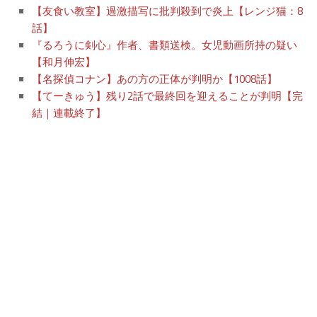
【友食い教室】過激描写に批判殺到で炎上【レンジ猫：8
話】
『るろうに剣心』作者、書類送検。女児動画所持の疑い
【和月伸宏】
【名探偵コナン】あの方の正体が判明か【1008話】
【てーきゅう】残り2話で最終回を迎えることが判明【完
結｜連載終了】