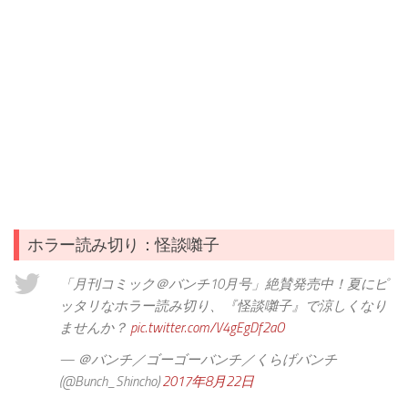
ホラー読み切り：怪談囃子
「月刊コミック＠バンチ10月号」絶賛発売中！夏にピ
ッタリなホラー読み切り、『怪談囃子』で涼しくなり
ませんか？
pic.twitter.com/V4gEgDf2aO
— ＠バンチ／ゴーゴーバンチ／くらげバンチ
(@Bunch_Shincho)
2017年8月22日