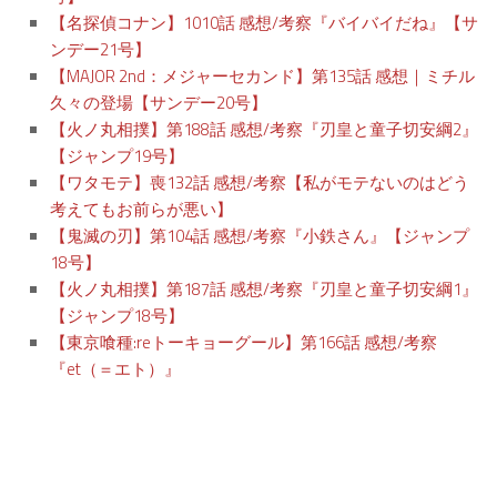
【名探偵コナン】1010話 感想/考察『バイバイだね』【サ
ンデー21号】
【MAJOR 2nd：メジャーセカンド】第135話 感想｜ミチル
久々の登場【サンデー20号】
【火ノ丸相撲】第188話 感想/考察『刃皇と童子切安綱2』
【ジャンプ19号】
【ワタモテ】喪132話 感想/考察【私がモテないのはどう
考えてもお前らが悪い】
【鬼滅の刃】第104話 感想/考察『小鉄さん』【ジャンプ
18号】
【火ノ丸相撲】第187話 感想/考察『刃皇と童子切安綱1』
【ジャンプ18号】
【東京喰種:reトーキョーグール】第166話 感想/考察
『et（＝エト）』