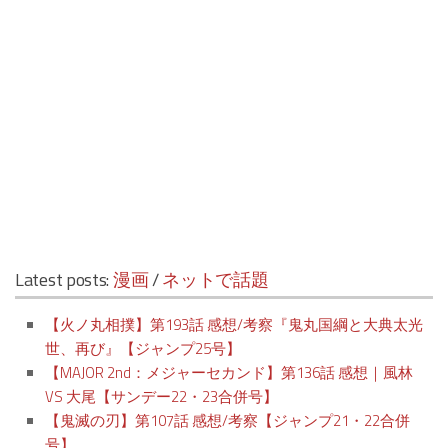
Latest posts:
漫画
/
ネットで話題
【火ノ丸相撲】第193話 感想/考察『鬼丸国綱と大典太光
世、再び』【ジャンプ25号】
【MAJOR 2nd：メジャーセカンド】第136話 感想｜風林
VS 大尾【サンデー22・23合併号】
【鬼滅の刃】第107話 感想/考察【ジャンプ21・22合併
号】