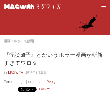
漫画
/
ネットで話題
『怪談囃子』とかいうホラー漫画が斬新
すぎてワロタ
BY
MAG.WITH
·
2017年8月23日
Comment [
-
] >>
Leave a Reply
Pocket