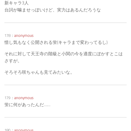
新キャラ3人
台詞が噛ませっぽいけど、実力はあるんだろうな
178：
anonymous
惜し気もなく公開される蛍(キャラまで変わってるし)
それに対して天王寺の階級と小関の今を適度にぼかすとこは
さすが。
そろそろ咲ちゃんも見てみたいな。
179：
anonymous
蛍に何があったんだ……
180：
anonymous