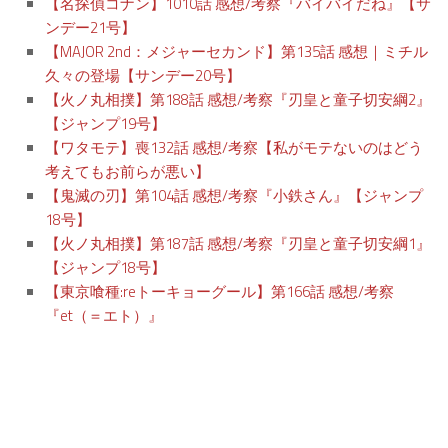
【名探偵コナン】1010話 感想/考察『バイバイだね』【サ
ンデー21号】
【MAJOR 2nd：メジャーセカンド】第135話 感想｜ミチル
久々の登場【サンデー20号】
【火ノ丸相撲】第188話 感想/考察『刃皇と童子切安綱2』
【ジャンプ19号】
【ワタモテ】喪132話 感想/考察【私がモテないのはどう
考えてもお前らが悪い】
【鬼滅の刃】第104話 感想/考察『小鉄さん』【ジャンプ
18号】
【火ノ丸相撲】第187話 感想/考察『刃皇と童子切安綱1』
【ジャンプ18号】
【東京喰種:reトーキョーグール】第166話 感想/考察
『et（＝エト）』