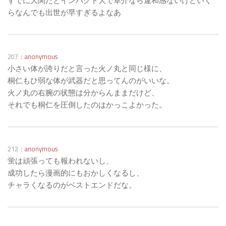
すでに大関だとインパクト大で草介なら違和感ないけどいく
らなんでも出世が早すぎるよなあ
207：
anonymous
小さい体が誇りだと言った火ノ丸と同じ様に、
桐仁もひ弱な体が武器だと思ってんのがいいな。
火ノ丸の右腕の状態は分からんままだけど、
それでも桐仁を圧倒したのはかっこよかった。
212：
anonymous
蛍は頑張っても報われないし、
成功したら漫画的にもおかしくなるし、
チャラくなるのがベストエンドだな。