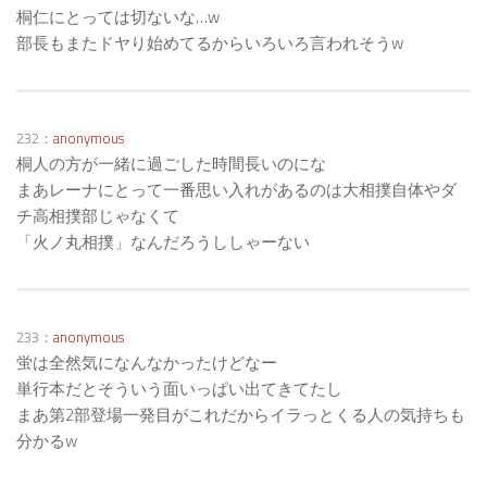
桐仁にとっては切ないな…w
部長もまたドヤり始めてるからいろいろ言われそうw
232：
anonymous
桐人の方が一緒に過ごした時間長いのにな
まあレーナにとって一番思い入れがあるのは大相撲自体やダ
チ高相撲部じゃなくて
「火ノ丸相撲」なんだろうししゃーない
233：
anonymous
蛍は全然気になんなかったけどなー
単行本だとそういう面いっぱい出てきてたし
まあ第2部登場一発目がこれだからイラっとくる人の気持ちも
分かるw