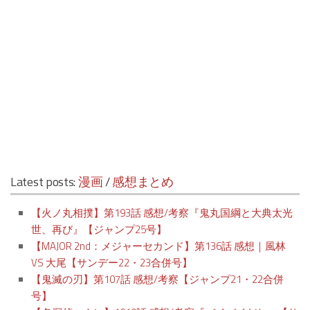
Latest posts:
漫画
/
感想まとめ
【火ノ丸相撲】第193話 感想/考察『鬼丸国綱と大典太光
世、再び』【ジャンプ25号】
【MAJOR 2nd：メジャーセカンド】第136話 感想｜風林
VS 大尾【サンデー22・23合併号】
【鬼滅の刃】第107話 感想/考察【ジャンプ21・22合併
号】