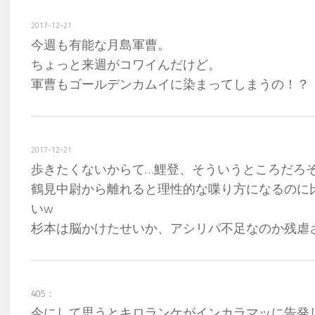
2017-12-21
今週も有能な月島軍曹。
ちょっと来週がコワイんだけど。
軍曹もゴールデンカムイに染まってしまうの！？
2017-12-21
歩きたくないからて…鯉登、そういうところだろ
鶴見中尉から離れると理性的な喋り方になるのに
いw
杉本は脳かけたせいか、アシリパ不足なのか残虐
405：
今にして思うとキロランケがインカラマッに告発