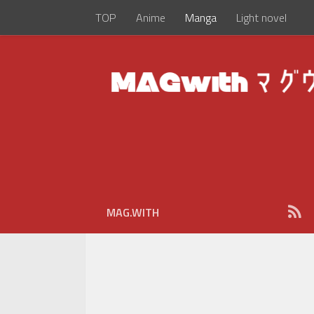
TOP
Anime
Manga
Light novel
MAG.WITH