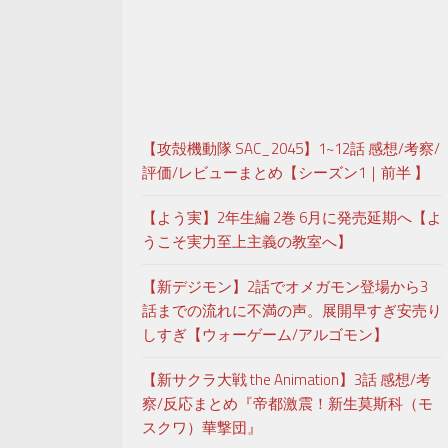
【攻殻機動隊 SAC_2045】1~12話 感想/考察/
評価/レビューまとめ【シーズン1｜前半 】
【よう実】2年生編 2巻 6月に発売延期へ【よ
うこそ実力至上主義の教室へ】
【新デジモン】2話でオメガモン登場から3
話までの流れに不満の声。展開早すぎ安売り
しすぎ【ウォーゲーム/アルゴモン】
【新サクラ大戦 the Animation】3話 感想/考
察/反応まとめ『帝都激震！新生莫斯科（モ
スクワ）華撃団』