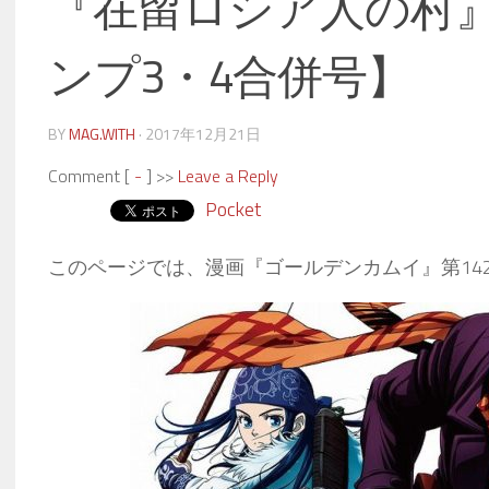
『在留ロシア人の村
ンプ3・4合併号】
BY
MAG.WITH
·
2017年12月21日
Comment [
-
] >>
Leave a Reply
Pocket
このページでは、漫画『ゴールデンカムイ』第14