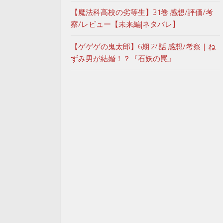
【魔法科高校の劣等生】31巻 感想/評価/考
察/レビュー【未来編|ネタバレ】
【ゲゲゲの鬼太郎】6期 24話 感想/考察｜ね
ずみ男が結婚！？『石妖の罠』