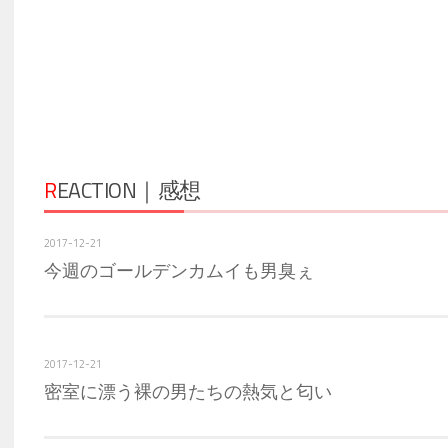
R
EACTION｜感想
2017-12-21
今週のゴールデンカムイも男臭ぇ
2017-12-21
密室に漂う裸の男たちの熱気と匂い