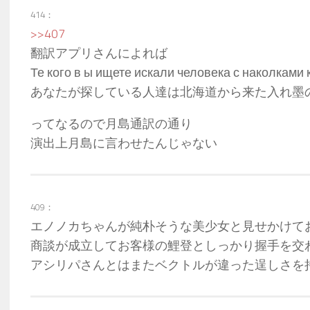
414：
>>407
翻訳アプリさんによれば
Те кого в ы ищете искали человека с наколками
あなたが探している人達は北海道から来た入れ墨
ってなるので月島通訳の通り
演出上月島に言わせたんじゃない
409：
エノノカちゃんが純朴そうな美少女と見せかけて
商談が成立してお客様の鯉登としっかり握手を交
アシリパさんとはまたベクトルが違った逞しさを