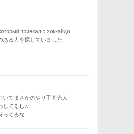
 который приехал с Хоккайдо
のある人を探していました
おいてまさかのやり手商売人
わしてるしw
持ってるな