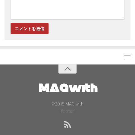
©2018 MAG.with
[footer]