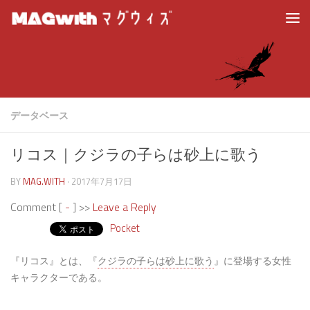
データベース
リコス｜クジラの子らは砂上に歌う
BY
MAG.WITH
·
2017年7月17日
Comment [
-
] >>
Leave a Reply
Pocket
『リコス』とは、『
クジラの子らは砂上に歌う
』に登場する女性
キャラクターである。