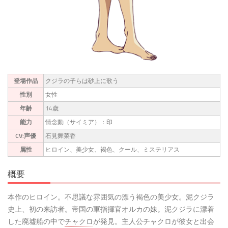
登場作品
クジラの子らは砂上に歌う
性別
女性
年齢
14歳
能力
情念動（サイミア）：印
CV:声優
石見舞菜香
属性
ヒロイン、美少女、褐色、クール、ミステリアス
概要
本作のヒロイン。不思議な雰囲気の漂う褐色の美少女。泥クジラ
史上、初の来訪者。帝国の軍指揮官オルカの妹。泥クジラに漂着
した廃墟船の中で
チャクロ
が発見。主人公チャクロが彼女と出会