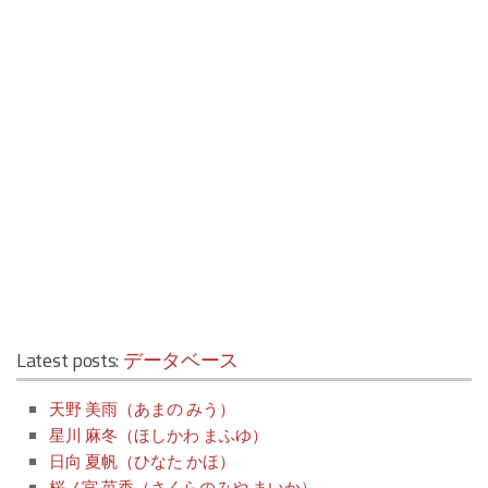
Latest posts:
データベース
天野 美雨（あまの みう）
星川 麻冬（ほしかわ まふゆ）
日向 夏帆（ひなた かほ）
桜ノ宮 苺香（さくらのみや まいか）