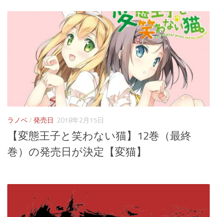
ラノベ
/
発売日
2018年2月15日
【変態王子と笑わない猫】12巻（最終
巻）の発売日が決定【変猫】