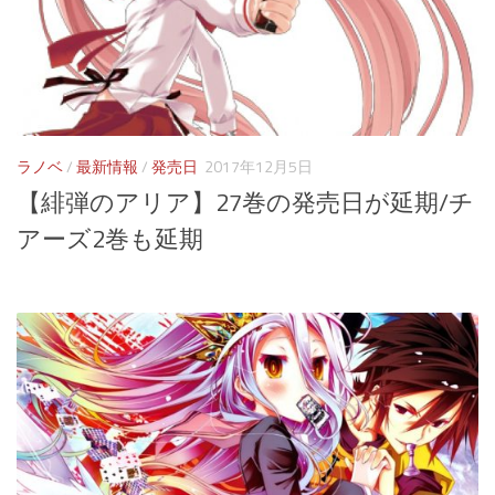
ラノベ
/
最新情報
/
発売日
2017年12月5日
【緋弾のアリア】27巻の発売日が延期/チ
アーズ2巻も延期